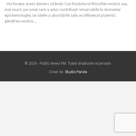
Voi începe acest demers citându-l pe fondatorul filosofiei vestice sau,
mai exact, pe omul care a adus contribuții remarcabile în domeniul
epistemologiei, iar ideile și abordările sale au influențat puternic
gândirea vestică.…
© 2026 - Public News FM. Toate drepturile rezervate.
Creat de:
Studio Panda