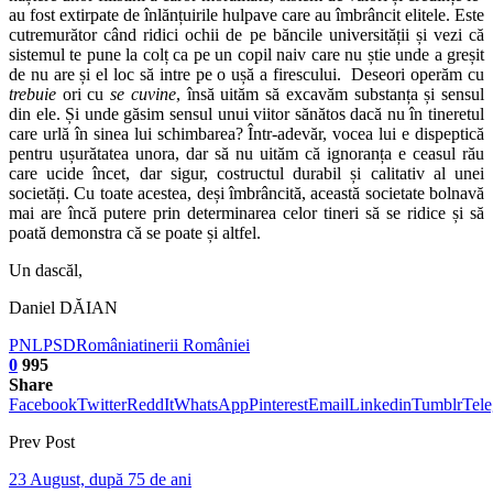
au fost extirpate de înlănțuirile hulpave care au îmbrâncit elitele. Este
cutremurător când ridici ochii de pe băncile universității și vezi că
sistemul te pune la colț ca pe un copil naiv care nu știe unde a greșit
de nu are și el loc să intre pe o ușă a firescului. Deseori operăm cu
trebuie
ori cu
se cuvine
, însă uităm să excavăm substanța și sensul
din ele. Și unde găsim sensul unui viitor sănătos dacă nu în tineretul
care urlă în sinea lui schimbarea? Într-adevăr, vocea lui e dispeptică
pentru ușurătatea unora, dar să nu uităm că ignoranța e ceasul rău
care ucide încet, dar sigur, costructul durabil și calitativ al unei
societăți. Cu toate acestea, deși îmbrâncită, această societate bolnavă
mai are încă putere prin determinarea celor tineri să se ridice și să
poată demonstra că se poate și altfel.
Un dascăl,
Daniel DĂIAN
PNL
PSD
România
tinerii României
0
995
Share
Facebook
Twitter
ReddIt
WhatsApp
Pinterest
Email
Linkedin
Tumblr
Tel
Prev Post
23 August, după 75 de ani