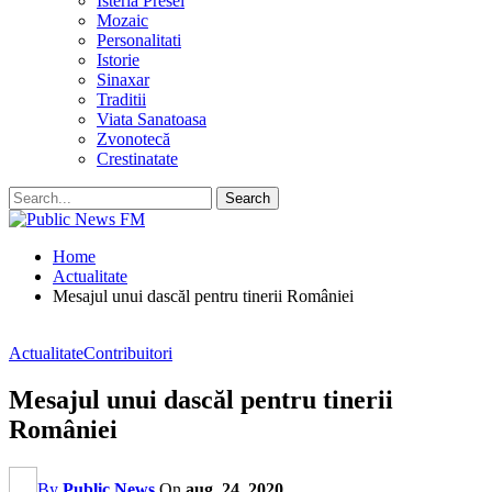
Isteria Presei
Mozaic
Personalitati
Istorie
Sinaxar
Traditii
Viata Sanatoasa
Zvonotecă
Crestinatate
Home
Actualitate
Mesajul unui dascăl pentru tinerii României
Actualitate
Contribuitori
Mesajul unui dascăl pentru tinerii
României
By
Public News
On
aug. 24, 2020