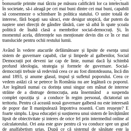
bonusurile primite mai târziu pe măsura calificării lor ca intelectuali
în societate, să-i aleagă pe cei mai buni dintre cei mai buni, capabili
să consemneze o schimbare în politica statului. O unire totală de
interese, fără bogați sau săraci, este desigur utopică, dar putem da
naștere unei direcții de gândire tânără, care să aibă în spate școala
politică de înaltă clasă a membrilor social-democrați. Și, în
momentul acela, diferențele sus menționate devin din ce în ce mai
translucide pentru ochii restului lumii.
Având în vedere atacurile defăimătoare și lipsite de esența unui
sistem de guvernare capabil, clar și limpede al galbenilor, Social
Democrații pot deveni iar cap de linie, numai dacă își schimbă
profund ideologia, strategia și formele de guvernare. Social-
democrații trebuie să redevină ceea ce au fost dintotdeauna, încă din
anul 1893, și anume glasul, trupul și sufletul poporului. Ceea ce
vedem astăzi că se petrece în România nu are legătură cu poporul.
Are legătură numai cu dorința unui singur om mânat de interese
străine de a distruge democrația, asta însemnând a suspenda
complet opoziția și a conduce în regim personal, dictatorial un
teritoriu. Pentru că această nouă guvernare galbenă nu este interesată
de popor dar îl manipulează împotriva noastră. Cum reușește? E
foarte simplu. Lipsa educației și susținerea unui sistem de învățământ
lipsit de obiectivitate și interes de orice fel prin intermediul online al
calculatorului. Ori asta este grav pentru că va conduce spre un grad
de analfabetism uriaș. După ce că sistemul de sănătate este la