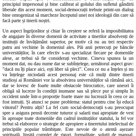
principiul impersonal și bine calibrat al golului din sufletul gândirii
liberale din acest moment, social-democrații trebuie printr-un dialog
bine omogenizat să marcheze începutul unei noi ideologii din care să
facă parte și tinerii noștri.
Un aspect îngrijorător și chiar în creștere se referă la imposibilitatea
de angajare în diverse domenii de activitate a tinerilor absolvenți de
instituții de învățământ superior, pe motiv că nu au trei respectiv
patru ani vechime în domeniul ales. Păi anii petrecuți pe băncile
universităților, în care efectiv s-au specializat fiecare pe domeniile
alese, ar trebui să fie considerați vechime. Cineva spunea la un
moment dat, nu dau nume dar se subînțelege, următorul aspect grav:
”dacă nu îți place aici, ești liber să pleci”. Ceea ce nu a înțeles și nu
va înțelege niciodată acest personaj este că mulți dintre tinerii
studioși ai României vor la absolvirea universităților să rămână aici,
dar se lovesc de foarte multe obstacole birocratice, care uneori îi
obligă să lucreze în condiții inumane sau să plece pur și simplu în
occident unde într-o proporție foarte mare nu lucrează în ceea ce au
fost intruiți. Și atunci se pune problema: statul pentru cine își educă
viitorul? Pentru alții? La fel cum social-democrații s-au preocupat
spre a asigura pensii decente tuturor și salarii mai apropiate de vest
în aproape toate domeniile din cadrul instituțiilor statului, la fel vor
trebui să elaboreze o strategie de apropiere a tineretului intelectual de
principiile popular trâmbițate. Este nevoie de o atentă așezare
spirituală, lipsită complet de rigori, formalitate, soluții de manual,