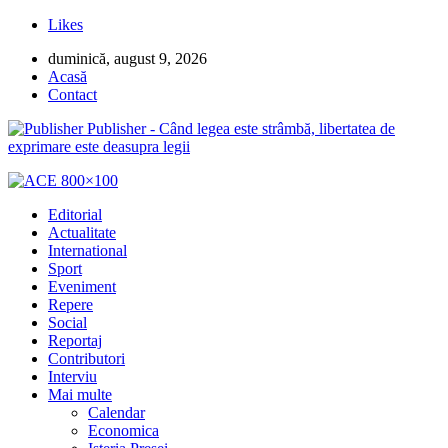
Likes
duminică, august 9, 2026
Acasă
Contact
Publisher - Când legea este strâmbă, libertatea de
exprimare este deasupra legii
Editorial
Actualitate
International
Sport
Eveniment
Repere
Social
Reportaj
Contributori
Interviu
Mai multe
Calendar
Economica