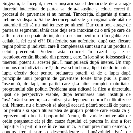
Sugeram, la început, nevoia mișcării social democrate de a atrage
tineretul intelectual de partea sa, de a-l susține și educa corect în
procesul de guvernare și nu numai. Timocrația, oligarhia și tirania
trebuie să dispară. Să fie deconceptualizate și marginalizate atât de
puternic încât să nu mai tenteze pe nimeni. Dar cum poți atrage de
partea ta segmentul tânăr care deja este intoxicat cu o ură pe care de
altfel nici nu o poate defini, doar o susține pentru a fi în egalitate cu
ceilalți la fel ca și el?! Din fericire sau nefericire, după caz, fiecare
regim politic și indivizii care îl completează sunt sau nu un produs al
celui precedent. Vedem asta concret în cazul așa zisei
pseudoguvernări liberale din prezent, care, în loc să se folosească de
tineretul potent al acestei țări, îl manipulează după interes. Un trup
compus din indivizi care își doresc schimbarea, lipsiți de dorința de a
lupta efectiv doar pentru preluarea puterii, ci de a lupta după
principiile unui program de guvernare foarte bine pus la punct,
înseamnă, de fapt, un partid care și-a atins complet maturitatea
programului său politic. Problema asta ridicată la fileu a tineretului
lipsit de perspective viabile, după terminarea unei instituții de
învățământ superior, s-a acutizat și a degenerat enorm în ultimii zece
ani. Nimeni nu a binevoit să aleagă această pătură socială de partea
lor pentru a-și spori titularitatea de grupări politice care există ca și
reprezentanți direcți ai poporului. Acum, din variate motive atât de
ordin pragmatic cât și din cauza faptului că puterea în sine a fost
împărțită în părți din ce în ce mai mici, la mult prea mulți oameni, a
condus treptat spre o desconsiderare a bunăvoinței. Față de