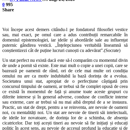
0
995
Share
Voi începe acest demers citându-l pe fondatorul filosofiei vestice
sau, mai exact, pe omul care a adus contribuții remarcabile în
domeniul epistemologiei, iar ideile și abordările sale au influențat
puternic gândirea vestică. ,,Înțelepciunea veritabilă înseamnă să
conștientizezi cât de puține lucruri cunoști cu adevărat”.(Socrate)
Un stat perfect nu există dacă este să-l comparăm cu momentul divin
de unde a pornit să existe. Este mai mult o copie a unei copii, care se
bazează pe oamenii de rând, ori de cele mai multe ori condiția
omului nu are ca motiv indubitabil la bază dorința de a evolua.
Societatea unui stat, apropiat de o perfecțiune câștigată prin
concursul timpului de oameni, ar trebui să fie complet opusă de ceea
ce există în momentul de față și anume toate aceste grupuri cu
diferite interese și în general adverse, conduse de conflicte interne
sau externe, care ar trebui să nu mai aibă dreptul de a se instaura.
Practic, un stat de drept, pentru a se reinventa, are nevoie de oameni
noi, cu mentalități noi. Un stat are nevoie de tinerii săi intelectuali,
de ideile lor novatoare, de dorința lor de a schimba, de absența
cicatricelor. Dar toți acești tineri au nevoie să fie inițiați și educați
politic în acest sens, au nevoie de accesul profund la educație și de