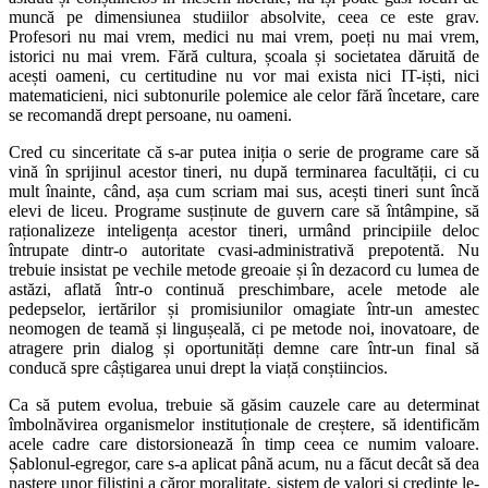
muncă pe dimensiunea studiilor absolvite, ceea ce este grav.
Profesori nu mai vrem, medici nu mai vrem, poeți nu mai vrem,
istorici nu mai vrem. Fără cultura, școala și societatea dăruită de
acești oameni, cu certitudine nu vor mai exista nici IT-iști, nici
matematicieni, nici subtonurile polemice ale celor fără încetare, care
se recomandă drept persoane, nu oameni.
Cred cu sinceritate că s-ar putea iniția o serie de programe care să
vină în sprijinul acestor tineri, nu după terminarea facultății, ci cu
mult înainte, când, așa cum scriam mai sus, acești tineri sunt încă
elevi de liceu. Programe susținute de guvern care să întâmpine, să
raționalizeze inteligența acestor tineri, urmând principiile deloc
întrupate dintr-o autoritate cvasi-administrativă prepotentă. Nu
trebuie insistat pe vechile metode greoaie și în dezacord cu lumea de
astăzi, aflată într-o continuă preschimbare, acele metode ale
pedepselor, iertărilor și promisiunilor omagiate într-un amestec
neomogen de teamă și lingușeală, ci pe metode noi, inovatoare, de
atragere prin dialog și oportunități demne care într-un final să
conducă spre câștigarea unui drept la viață conștiincios.
Ca să putem evolua, trebuie să găsim cauzele care au determinat
îmbolnăvirea organismelor instituționale de creștere, să identificăm
acele cadre care distorsionează în timp ceea ce numim valoare.
Șablonul-egregor, care s-a aplicat până acum, nu a făcut decât să dea
naștere unor filistini a căror moralitate, sistem de valori și credințe le-