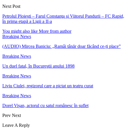
Next Post
Petrolul Ploieşti – Farul Constanţa şi Viitorul Pandurii – FC Rapid,
în prima etapă a Ligii a II-a
You might also like
More from author
Breaking News
(AUDIO) Mircea Baniciu: „Ramâi tânăr doar făcând ce-ți place”
Breaking News
Un duel fatal, în Bucureştii anului 1898
Breaking News
Liviu Ciulei, regizorul care a pictat un teatru curat
Breaking News
Dorel Vișan, actorul cu satul românesc în suflet
Prev
Next
Leave A Reply