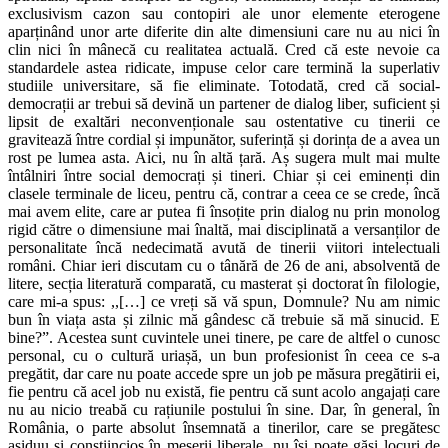
exclusivism cazon sau contopiri ale unor elemente eterogene
aparținând unor arte diferite din alte dimensiuni care nu au nici în
clin nici în mânecă cu realitatea actuală. Cred că este nevoie ca
standardele astea ridicate, impuse celor care termină la superlativ
studiile universitare, să fie eliminate. Totodată, cred că social-
democrații ar trebui să devină un partener de dialog liber, suficient și
lipsit de exaltări neconvenționale sau ostentative cu tinerii ce
gravitează între cordial și impunător, suferință și dorința de a avea un
rost pe lumea asta. Aici, nu în altă țară. Aș sugera mult mai multe
întâlniri între social democrați și tineri. Chiar și cei eminenți din
clasele terminale de liceu, pentru că, contrar a ceea ce se crede, încă
mai avem elite, care ar putea fi însoțite prin dialog nu prin monolog
rigid către o dimensiune mai înaltă, mai disciplinată a versanților de
personalitate încă nedecimată avută de tinerii viitori intelectuali
români. Chiar ieri discutam cu o tânără de 26 de ani, absolventă de
litere, secția literatură comparată, cu masterat și doctorat în filologie,
care mi-a spus: ,,[…] ce vreți să vă spun, Domnule? Nu am nimic
bun în viața asta și zilnic mă gândesc că trebuie să mă sinucid. E
bine?”. Acestea sunt cuvintele unei tinere, pe care de altfel o cunosc
personal, cu o cultură uriașă, un bun profesionist în ceea ce s-a
pregătit, dar care nu poate accede spre un job pe măsura pregătirii ei,
fie pentru că acel job nu există, fie pentru că sunt acolo angajați care
nu au nicio treabă cu rațiunile postului în sine. Dar, în general, în
România, o parte absolut însemnată a tinerilor, care se pregătesc
asiduu și conștiincios în meserii liberale, nu își poate găsi locuri de