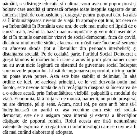
pământ, se distruge educația și cultura, vom avea un popor prost și
bolnav care ascultă și urmează orbește toate inepțiile sugerate de un
anticrist lipsit de compasiune și dragoste pentru poporul care l-a ales
să îi îmbunătățească nivelul de viață. În aproape opt luni, tot ceea ce
s-a îmbunătățit în România este ura, de cele mai multe ori lipsită de o
cauză reală, având la bază doar manipulările guvernului inserate zi
de zi în mințile oamenilor vizavi de social-democrați, frica de covid,
dictatura unui medic străin, afacerea cu măști care începe să semene
cu afacerea skoda (tot a liberalilor din perioada interbelică) și
distanțarea socială. Pe de cealaltă parte, Partidul Social Democrat a
greșit fabulos în momentul în care a adus în prim plan oameni care
nu au avut nicio legătură cu sistemul de guvernare social îndreptat
spre nevoile poporului. Lipsit de angrenarea poporului, niciun partid
nu poate avea putere. Asta este bine stabilit și delimitat. În altă
ordine de idei, pe aceleași principii, ce le voi dezvolta puțin mai
încolo, este nevoie totală de a fi recâștigată diaspora și încercarea de
a o aduce acasă, prin îmbunătățirea vizibilă, palpabilă a modului de
viață. Economia, fără forța sa de muncă, oamenii, nu poate prospera,
nu are direcție, țel și sens. Acum, noul rol, pe care ar fi bine să-l
îndeplinească un partid cu așa vechime cum este cel social-
democrat, este de a asigura paza internă și externă a libertăților
câștigate de poporul român. Rolul acesta are însă nenumărate
valențe de exprimare a repartizării noilor ideologii care se cuvine a fi
cât mai curând elaborate și adoptate.