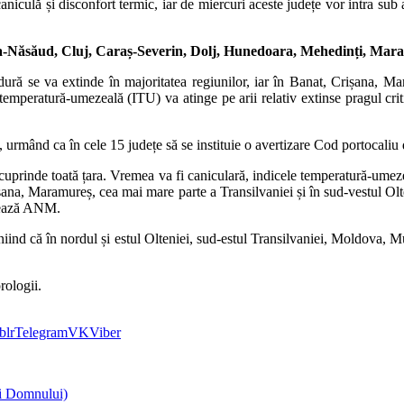
aniculă și disconfort termic, iar de miercuri aceste județe vor intra sub 
ța-Năsăud, Cluj, Caraș-Severin, Dolj, Hunedoara, Mehedinți, Mara
ură se va extinde în majoritatea regiunilor, iar în Banat, Crișana, Ma
 temperatură-umezeală (ITU) va atinge pe arii relativ extinse pragul crit
i, urmând ca în cele 15 județe să se instituie o avertizare Cod portocaliu
a cuprinde toată țara. Vremea va fi caniculară, indicele temperatură-umeze
na, Maramureș, cea mai mare parte a Transilvaniei și în sud-vestul Olteni
izează ANM.
niind că în nordul și estul Olteniei, sud-estul Transilvaniei, Moldova, M
rologii.
blr
Telegram
VK
Viber
ii Domnului)