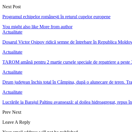
Next Post
Programul echipelor românești în returul cupelor europene
You might also like
More from author
Actualitate
Dosarul Victor Osipov ridică semne de întrebare în Republica Moldo
Actualitate
TAROM amână pentru 2 martie cursele speciale de repatriere a pest
Actualitate
Drum județean închis total în Câmpina, după o alunecare de teren. Tr
Actualitate
Lucrările la Barajul Paltinu avansează: al doilea hidroagregat, repus 
Prev
Next
Leave A Reply