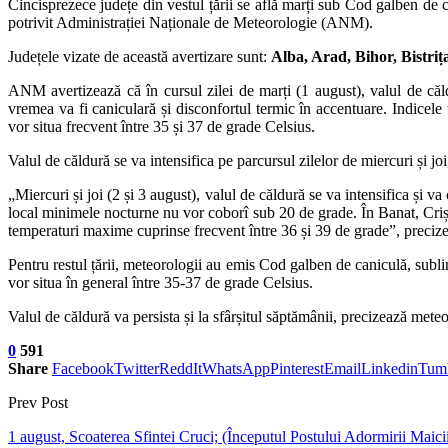
Cincisprezece județe din vestul țării se află marți sub Cod galben de c
potrivit Administrației Naționale de Meteorologie (ANM).
Județele vizate de această avertizare sunt:
Alba, Arad, Bihor, Bistri
ANM avertizează că în cursul zilei de marți (1 august), valul de căld
vremea va fi caniculară și disconfortul termic în accentuare. Indicele
vor situa frecvent între 35 și 37 de grade Celsius.
Valul de căldură se va intensifica pe parcursul zilelor de miercuri și jo
„Miercuri și joi (2 și 3 august), valul de căldură se va intensifica și v
local minimele nocturne nu vor coborî sub 20 de grade. În Banat, Crișa
temperaturi maxime cuprinse frecvent între 36 și 39 de grade”, prec
Pentru restul țării, meteorologii au emis Cod galben de caniculă, subli
vor situa în general între 35-37 de grade Celsius.
Valul de căldură va persista și la sfârșitul săptămânii, precizează meteo
0
591
Share
Facebook
Twitter
ReddIt
WhatsApp
Pinterest
Email
Linkedin
Tum
Prev Post
1 august, Scoaterea Sfintei Cruci; (Începutul Postului Adormirii Maic