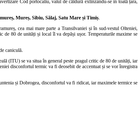
avertizare Cod portocaliu, valul de căldură extinzându-se în toată țara,
mureș, Mureș, Sibiu, Sălaj, Satu Mare și Timiș
.
ramureș, cea mai mare parte a Transilvaniei și în sud-vestul Olteniei,
ic de 80 de unități și local îl va depăși ușor. Temperaturile maxime se
 de caniculă.
ală (ITU) se va situa în general peste pragul critic de 80 de unități, iar
ei disconfortul termic va fi deosebit de accentuat și se vor înregistra
untenia și Dobrogea, disconfortul va fi ridicat, iar maximele termice se