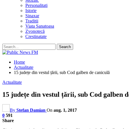
Mozaic
Personalitati
Istorie
Sinaxar
Traditii
Viata Sanatoasa
Zvonotecă
Crestinatate
Home
Actualitate
15 județe din vestul țării, sub Cod galben de caniculă
Actualitate
15 județe din vestul țării, sub Cod galben 
By
Stefan Damian
On
aug. 1, 2017
0
591
Share