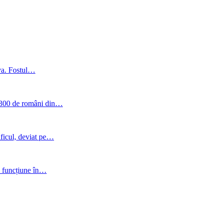
va. Fostul…
e 300 de români din…
aficul, deviat pe…
în funcțiune în…