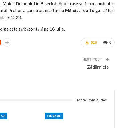
a Maicii Domnului în Biserică.
Apoi a așezat icoana înăuntru
fântul Prohor a construit mai târziu
Mănăstirea Tolga
, alături
embrie 1328.
lga este sărbătorită și pe
18 Iulie.
616
0
NEXT POST
Zădărnicie
More From Author
EWS
SINAXAR