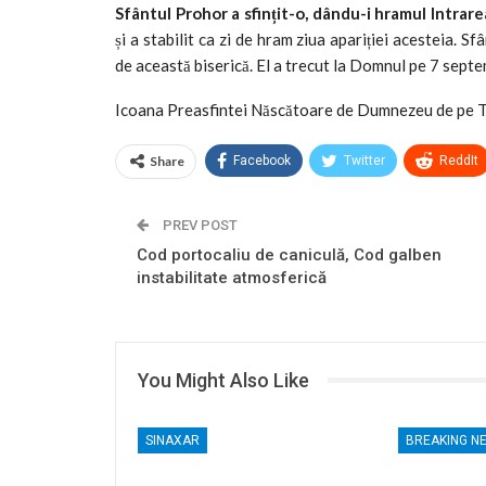
Sfântul Prohor a sfințit-o, dându-i hramul Intrare
și a stabilit ca zi de hram ziua apariției acesteia. S
de această biserică. El a trecut la Domnul pe 7 sept
Icoana Preasfintei Născătoare de Dumnezeu de pe To
Share
Facebook
Twitter
ReddIt
PREV POST
Cod portocaliu de caniculă, Cod galben
instabilitate atmosferică
You Might Also Like
SINAXAR
BREAKING N