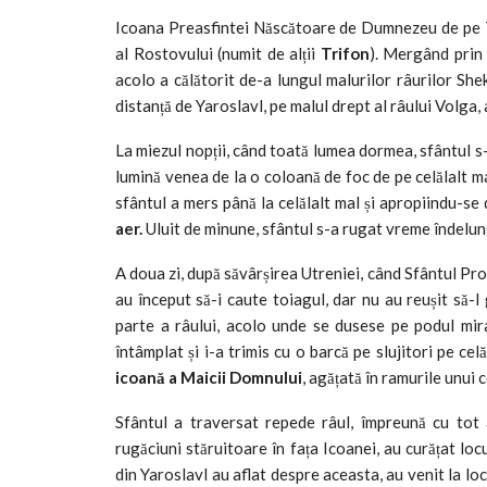
Icoana Preasfintei Născătoare de Dumnezeu de pe T
al Rostovului (numit de alții
Trifon
). Mergând prin 
acolo a călătorit de-a lungul malurilor râurilor She
distanță de Yaroslavl, pe malul drept al râului Volga,
La miezul nopții, când toată lumea dormea, sfântul s-
lumină venea de la o coloană de foc de pe celălalt ma
sfântul a mers până la celălalt mal și apropiindu-s
aer.
Uluit de minune, sfântul s-a rugat vreme îndelunga
A doua zi, după săvârșirea Utreniei, când Sfântul Proh
au început să-i caute toiagul, dar nu au reușit să-l 
parte a râului, acolo unde se dusese pe podul mira
întâmplat și i-a trimis cu o barcă pe slujitori pe cel
icoană a Maicii Domnului
, agățată în ramurile unui 
Sfântul a traversat repede râul, împreună cu tot a
rugăciuni stăruitoare în fața Icoanei, au curățat lo
din Yaroslavl au aflat despre aceasta, au venit la loc