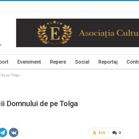
port
Eveniment
Repere
Social
Reportaj
Contr
i de pe Tolga
cii Domnului de pe Tolga
616
0