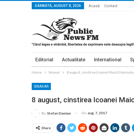
SÂMBĂTĂ, AUGUST 8, 2026
Acasă
Contact
Editorial
Actualitate
International
S
Home
Sinaxar
8 august, cinstirea Icoanei Maicii Domnulu
SINAXAR
8 august, cinstirea Icoanei Mai
On
aug. 7, 2017
By
Stefan Damian
Share