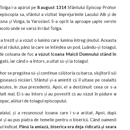
olga i-a apărut pe
8 august 1314
Sfântului Episcop Prohor
episcopia sa, sfântul a vizitat împrejurimile Lacului Alb și de
ksna și Volga, la Yaroslavl. S-a oprit la aproape șapte verste
 acolo unde se varsă în râul Tolga.
a trezit și a văzut o lumină care lumina întreg ținutul. Aceasta
l al râului, până la care se întindea un pod. Luându-și toiagul,
e de coloana de foc
a văzut Icoana Maicii Domnului stând în
tă, iar când s-a întors, a uitat să-și ia toiagul.
or se pregătea să-și continue călătoria cu barca, slujitorii săi
găsească nicăieri. Sfântul și-a amintit că îl uitase pe cealaltă
culos, în ziua precedentă. Apoi, el a destăinuit ceea ce s-a
ălalt mal. Ei s-au întors și au povestit că au văzut în pădure
o
copac, alături de toiagul episcopului.
laiul, și a recunoscut icoana care i s-a arătat. Apoi, după
cul și au pus piatra de temelie pentru o biserică. Când oamenii
ul indicat.
Până la amiază, biserica era deja ridicată și seara