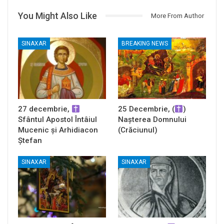
You Might Also Like
More From Author
SINAXAR
BREAKING NEWS
27 decembrie,
25 Decembrie, (
)
Sfântul Apostol Întâiul
Nașterea Domnului
Mucenic și Arhidiacon
(Crăciunul)
Ștefan
SINAXAR
SINAXAR