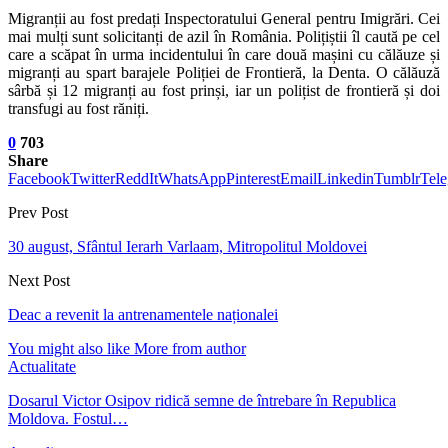
Migranții au fost predați Inspectoratului General pentru Imigrări. Cei
mai mulți sunt solicitanți de azil în România. Polițiștii îl caută pe cel
care a scăpat în urma incidentului în care două mașini cu călăuze și
migranți au spart barajele Poliției de Frontieră, la Denta. O călăuză
sârbă și 12 migranți au fost prinși, iar un polițist de frontieră și doi
transfugi au fost răniți.
0
703
Share
Facebook
Twitter
ReddIt
WhatsApp
Pinterest
Email
Linkedin
Tumblr
Tel
Prev Post
30 august, Sfântul Ierarh Varlaam, Mitropolitul Moldovei
Next Post
Deac a revenit la antrenamentele naționalei
You might also like
More from author
Actualitate
Dosarul Victor Osipov ridică semne de întrebare în Republica
Moldova. Fostul…