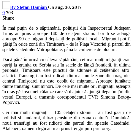
By
Stefan Damian
On
aug. 30, 2017
0
703
Share
În mai puțin de o săptămână, polițiștii din Inspectoratul Județean
Timiș au prins aproape 140 de cetățeni străini. Lor li se adaugă
aproape 90 de migranți depistați de polițiștii locali. Migranții pot fi
găsiți în orice zonă din Timișoara – de la Piața Victoriei și parcul din
spatele Catedralei Mitropolitane, până la cartierele de blocuri.
Dacă până în urmă cu câteva săptămâni, cei mai mulți migranți erau
opriți la granița cu Serbia sau în satele de lângă frontieră, în ultima
perioadă, Timișoara este punctul de adunare al cetățenilor afro-
asiatici. Transfugii au fost ridicați din mai multe zone din oraș, nici
centrul Timișoarei nu este ocolit de migranți. Aproape jumătate
dintre transfugi sunt minori. De cele mai multe ori, migranții așteapta
în oraș găsirea unei călauze care să îi ajute să ajungă ilegal în țări din
vestul Europei, a transmis corespondentul TVR Simona Botog-
Popovici.
Cei mai mulți migranți – 105 cetățeni străini – au fost găsiți de
politisti și jandarmi, într-o pensiune din zona centrală. Duminică,
nouă transfugi au fost ridicați din parcul din spatele Catedralei.
Alaltăieri, oamenii legii au mai prins trei grupuri prin oraș.