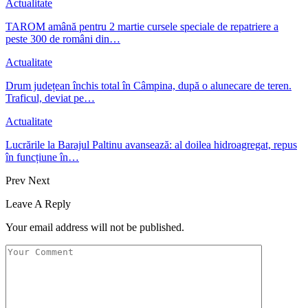
Actualitate
TAROM amână pentru 2 martie cursele speciale de repatriere a
peste 300 de români din…
Actualitate
Drum județean închis total în Câmpina, după o alunecare de teren.
Traficul, deviat pe…
Actualitate
Lucrările la Barajul Paltinu avansează: al doilea hidroagregat, repus
în funcțiune în…
Prev
Next
Leave A Reply
Your email address will not be published.