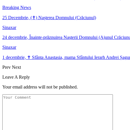
Breaking News
25 Decembrie, (✝) Nașterea Domnului (Crăciunul)
Sinaxar
24 decembrie, Înainte-prăznuirea Naşterii Domnului (Ajunul Crăciunu
Sinaxar
1 decembrie, ✝ Sfânta Anastasia, mama Sfântului Ierarh Andrei Șag
Prev
Next
Leave A Reply
Your email address will not be published.