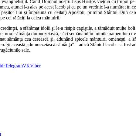
 şi evanghelistul. Când Domnul nostru Iisus Hristos vieţuia cu trupul p
lumea, atunci l-a ales pe acest Iacob şi ca pe un vrednic l-a numărat în ce
r paşilor Lui şi împreună cu ceilalţi Apostoli, primind Sfântul Duh care
 cei rătăciţi la calea mântuirii.
nţei, a sfărâmat idolii şi le-a risipit capiştile, a tămăduit multe bol
 cel nou: sămânţa dumnezeiască, căci semănând în inimile oamenilor cuvân
t sămânţa cea cerească şi, adunând spicele mântuirii omeneşti, a sfâr
ezeu. Şi această „dumnezeiască sămânţa” – adică Sfântul Iacob – a fost adu
ugăciunile sale.
blr
Telegram
VK
Viber
n