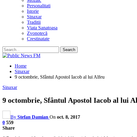
Mozaic
Personalitati
Istorie
Sinaxar
Traditii
Viata Sanatoasa
Zvonotecă
Crestinatate
Home
Sinaxar
9 octombrie, Sfântul Apostol Iacob al lui Alfeu
Sinaxar
9 octombrie, Sfântul Apostol Iacob al lui A
By
Stefan Damian
On
oct. 8, 2017
0
559
Share