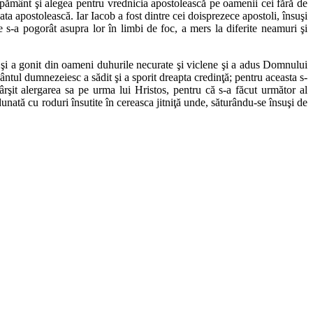
e pământ şi alegea pentru vrednicia apostolească pe oamenii cei fără de
ata apostolească. Iar Iacob a fost dintre cei doisprezece apostoli, însuşi
 s-a pogorât asupra lor în limbi de foc, a mers la diferite neamuri şi
i şi a gonit din oameni duhurile necurate şi viclene şi a adus Domnului
tul dumnezeiesc a sădit şi a sporit dreapta credinţă; pentru aceasta s-
şit alergarea sa pe urma lui Hristos, pentru că s-a făcut următor al
nată cu roduri însutite în cereasca jitniţă unde, săturându-se însuşi de