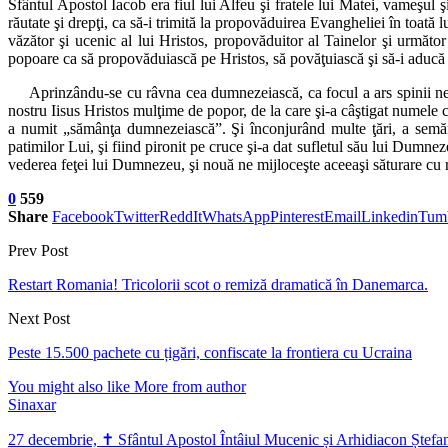
Sfântul Apostol Iacob era fiul lui Alfeu şi fratele lui Matei, vameşul
răutate şi drepţi, ca să-i trimită la propovăduirea Evangheliei în toată 
văzător şi ucenic al lui Hristos, propovăduitor al Tainelor şi următo
popoare ca să propovăduiască pe Hristos, să povăţuiască şi să-i aducă pe
Aprinzându-se cu râvna cea dumnezeiască, ca focul a ars spinii necredi
nostru Iisus Hristos mulţime de popor, de la care şi-a câştigat numele
a numit „sămânţa dumnezeiască”. Şi înconjurând multe ţări, a semăna
patimilor Lui, şi fiind pironit pe cruce şi-a dat sufletul său lui Dumn
vederea feţei lui Dumnezeu, şi nouă ne mijloceşte aceeaşi săturare cu r
0
559
Share
Facebook
Twitter
ReddIt
WhatsApp
Pinterest
Email
Linkedin
Tum
Prev Post
Restart Romania! Tricolorii scot o remiză dramatică în Danemarca.
Next Post
Peste 15.500 pachete cu țigări, confiscate la frontiera cu Ucraina
You might also like
More from author
Sinaxar
27 decembrie, ✝ Sfântul Apostol Întâiul Mucenic și Arhidiacon Ștefa