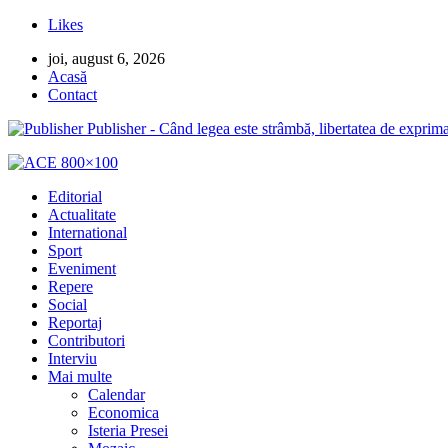
Likes
joi, august 6, 2026
Acasă
Contact
Publisher - Când legea este strâmbă, libertatea de exprima
Editorial
Actualitate
International
Sport
Eveniment
Repere
Social
Reportaj
Contributori
Interviu
Mai multe
Calendar
Economica
Isteria Presei