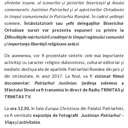
sfintelor icoane, al iconarilor şi pictorilor bisericeşti
şi
Anului
comemorativ Justinian Patriarhul şi al apărătorilor Ortodoxiei
în timpul comunismului în Patriarhia Română.
În cadrul şedinţei
solemne,
Întâistătătorii sau şefii delegaţiilor Bisericilor
Ortodoxe surori vor prezenta expuneri cu privire
la
Dificultă
ț
ile m
ă
rturisirii credin
ț
ei
î
n timpul regimului comunist
ș
i importan
ț
a libert
ă
ț
ii religioase ast
ă
zi
.
De asemenea, vor fi prezentate sintetic cele mai importante
activităţi cu caracter religios-duhovnicesc, cultural-editorial şi
mediatic desfășurate de eparhiile Patriarhiei Române din ţară şi
din străinătate, în anul 2017. La final, va fi
vizionat filmul
documentar:
Patriarhul Justinian.
Şedinţa solemnă a
Sfântului Sinod va fi transmisă în direct de Radio TRINITAS şi
TRINITAS TV.
La
ora
12.30,
în Sala
Europa Christiana
din Palatul Patriarhiei,
va fi vernisată
expozi
ț
ia de fotografii
Justinian Patriarhul –
Via
ț
a
ș
i activitatea
.