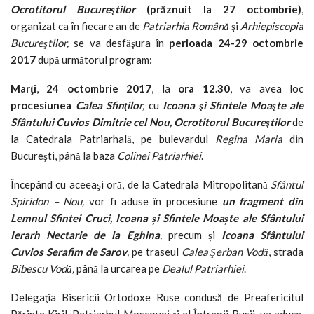
Ocrotitorul Bucureştilor
(prăznuit la 27 octombrie)
,
organizat ca în fiecare an de
Patriarhia Română
şi
Arhiepiscopia
Bucureştilor,
se va desfăşura în
perioada 24-29 octombrie
2017
după următorul program:
Marţi
,
24 octombrie 2017
, la
ora
12.30
, va avea loc
procesiunea
Calea Sfinţilo
r,
cu
Icoana şi Sfintele Moaşte ale
Sfântului
Cuvios Dimitrie cel Nou, Ocrotitorul Bucureştilor
de
la Catedrala Patriarhală, pe bulevardul
Regina Maria
din
Bucureşti, până la baza
Colinei Patriarhiei
.
Începând cu aceeaşi oră, de la Catedrala Mitropolitană
Sfântul
Spiridon – Nou,
vor fi aduse în procesiune
un fragment din
Lemnul Sfintei Cruci
,
Icoana
ș
i Sfintele Moa
ș
te ale Sfântului
Ierarh Nectarie de la Eghina
,
precum și
Icoana Sfântului
Cuvios Serafim de Sarov
,
pe traseul
Calea Şerban Vodă
, strada
Bibescu Vodă,
până la urcarea pe
Dealul Patriarhiei
.
Delegaţia Bisericii Ortodoxe Ruse condusă de Preafericitul
Părinte Kiril, Patriarhul Moscovei şi al Întregii Rusii, va aduce,