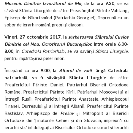
Mucenic Dimitrie Izvorâtorul de Mir,
de la
ora
9.30
, se va
săvârşi Sfânta Liturghie de către Preasfinţitul Părinte Vahtang,
Episcop de Nikortsmind (Patriarhia Georgiei)
,
împreună cu un
sobor de ierarhi români, preoţi şi diaconi.
Vineri
,
27 octombrie 2017,
la
sărbătoarea
Sfântului Cuvios
Dimitrie cel Nou, Ocrotitorul Bucureştilor,
între
orele
6.00-
8.00
,
în
Catedrala Patriarhală
, se va săvârși
Sfânta Liturghie,
pentru împărtășirea pelerinilor.
Începând cu
ora
9.00, la
Altarul de vară
lângă Catedrala
patriarhală, va fi săvârşită Sfânta Liturghie
de către
Preafericitul Părinte Daniel, Patriarhul Bisericii Ortodoxe
Române, Preafericitul Părinte Kiril, Patriarhul Moscovei şi al
Întregii Rusii, Preafericitul Părinte Anastasie, Arhiepiscopul
Tiranei, Durresului şi al Întregii Albanii, Preafericitul Părinte
Rastislav, Arhiepiscop de
Prešov
şi Mitropolit al Bisericii
Ortodoxe din Ţinuturile Cehiei şi din Slovacia, împreună cu
ierarhii străini delegaţi ai Bisericilor Ortodoxe surori şi ierarhii