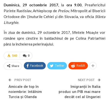
Duminică,
29 octombrie 2017,
la
ora
9.00
, Preafericitul
Părinte Rastislav, Arhiepiscop de
Prešov
,
Mitropolit al Bisericii
Ortodoxe din Ţinuturile Cehiei şi din Slovacia, va oficia
Sfânta
Liturghie.
În ziua de duminică, 29 octombrie 2017, Sfintele Moaşte vor
rămâne spre cinstire în baldachinul de pe Colina Patriarhiei
până la încheierea pelerinajului.
540
0
Share
Facebook
Twitter
ReddIt
PREV POST
NEXT POST
Amicale de top în
Imigranții în Italia
noiembrie: întâlnim
produc un PIB mai mare
Turcia și Olanda
decât cel al Ungariei