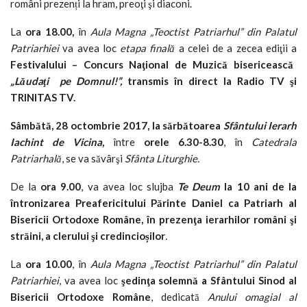
români prezenți la hram, preoţi şi diaconi.
La
ora 18.00,
în
Aula Magna „Teoctist Patriarhul” din
Palatul
Patriarhiei
va avea loc
etapa finală
a celei de a zecea ediţii a
Festivalului – Concurs Naţional de Muzică bisericească
„Lăudaţi pe Domnul!”,
transmis în direct la Radio TV şi
TRINITAS TV.
Sâmbătă,
28 octombrie 2017, la sărbătoarea
Sfântului Ierarh
Iachint de Vicina
,
între
orele
6.30-8.30
, în
Catedrala
Patriarhală
, se va săvârşi
Sfânta Liturghie
.
De la
ora
9.00
, va avea loc slujba
Te Deum
la 10 ani de la
întronizarea Preafericitului Părinte Daniel ca Patriarh al
Bisericii Ortodoxe Române, în prezenţa ierarhilor români şi
străini, a clerului şi credincio
ș
ilor
.
La
ora
10.00
, în
Aula Magna „Teoctist Patriarhul” din
Palatul
Patriarhiei
, va avea loc
şedinţa solemnă a Sfântului Sinod
al
Bisericii Ortodoxe Române
, dedicată
Anului omagial al