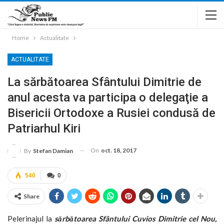
Home
Actualitate
ACTUALITATE
La sărbătoarea Sfântului Dimitrie de
anul acesta va participa o delegaţie a
Bisericii Ortodoxe a Rusiei condusă de
Patriarhul Kiri
On
oct. 18, 2017
By
Stefan Damian
540
0
Share
Pelerinajul la
sărbătoarea
Sfântului Cuvios Dimitrie cel Nou,