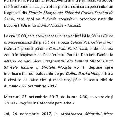
în 26 octombrie a.c., şi va oferi pentru închinarea pelerinilor un
fragment din
Sfintele Moaşte ale
Sfântului Cuvios Serafim de
Sarov
, care apoi va fi dăruit comunităţii ortodoxe ruse din
Bucureşti (Biserica
Sfântul Nicolae – Tabacu
).
La
ora
13.00,
cele două procesiuni se vor întâlni la
Sfânta Cruce
brâncovenească
din piatră, de la baza
Colinei Patriarhiei,
şi vor
înainta împreună până la
Catedrala Patriarhală,
unde acestea
vor fi întâmpinate de Preafericitul Părinte Patriarh Daniel la
Altarul de vară
. Apoi,
fragmentul din Lemnul Sfintei Cruci
,
S
fintele Icoane şi
Sfintele Moaşte
vor fi depuse spre
închinare în noul baldachin de pe
Colina Patriarhiei
,
pentru a
fi cinstite de către cler şi credincioşi până în seara zilei de
duminică,
29 octombrie 2017.
Miercuri
,
25 octombrie 2017,
de la
ora
9.30
, se va săvârși
Sfânta Liturghie,
în Catedrala patriarhală.
Joi
,
26 octombrie 2017,
la
sărbătoarea
Sfântului Mare