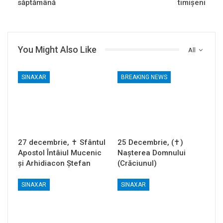
săptămână
timișeni
You Might Also Like
All
SINAXAR
BREAKING NEWS
27 decembrie, ✝ Sfântul
25 Decembrie, (✝)
Apostol Întâiul Mucenic
Nașterea Domnului
și Arhidiacon Ștefan
(Crăciunul)
SINAXAR
SINAXAR