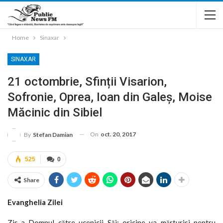
Home
Sinaxar
SINAXAR
21 octombrie, Sfinții Visarion,
Sofronie, Oprea, Ioan din Galeș, Moise
Măcinic din Sibiel
On
oct. 20, 2017
By
Stefan Damian
525
0
Share
Evanghelia Zilei
Zis-a Domnul către ucenicii Săi: oricine va mărturisi pentru