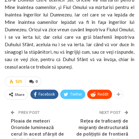
Mine înaintea oamenilor, şi Fiul Omului va mărturisi pentru el
înaintea îngerilor lui Dumnezeu. Iar cel care se va lepăda de
Mine înaintea oamenilor lepădat va fi în faţa îngerilor lui
Dumnezeu. Oricui va zice vreun cuvânt împotriva Fiului Omului,
i se va ierta lui; dar celui care va grăi blasfemii împotriva
Duhului Sfânt, aceluia nu i se va ierta. Iar când vă vor duce în
sinagogi la stăpânitori, nu vă îngrijiţi cum, sau ce veţi răspunde,
sau ce veţi zice, pentru că Duhul Sfânt vă va învăţa, chiar în
ceasul acela ce trebuie să spuneţi.
525
0
Share
Facebook
Twitter
ReddIt
PREV POST
NEXT POST
Ploaia de meteori
Rețea de traficanți de
Orionide luminează
migranți destructurată
cerul în acest sfârșit de
de polițiștii de frontieră