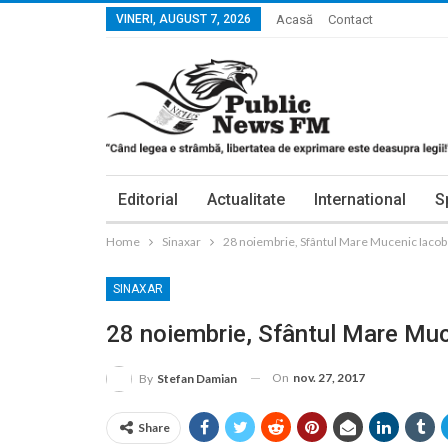
VINERI, AUGUST 7, 2026
Acasă
Contact
Editorial
Actualitate
International
S
Home
Sinaxar
28 noiembrie, Sfântul Mare Mucenic Iacob
SINAXAR
28 noiembrie, Sfântul Mare Muc
On
nov. 27, 2017
By
Stefan Damian
Share