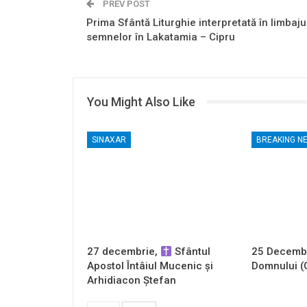
PREV POST
Prima Sfântă Liturghie interpretată în limbaju
semnelor în Lakatamia – Cipru
You Might Also Like
SINAXAR
BREAKING N
27 decembrie,
Sfântul
25 Decembr
Apostol Întâiul Mucenic și
Domnului (
Arhidiacon Ștefan