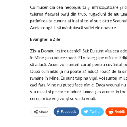
Cu mucenicia cea neobişnuită şi înfricoşătoare şi cu 
tăierea fiecărei părţi din trup, rugăciuni de mul
pătimirea ta cunună ai luat şi te-ai suit către Scaun
Acela roagă-L să mântuiască sufletele noastre.
Evanghelia Zilei
Zis-a Domnul către ucenicii Săi: Eu sunt viţa cea ade
în Mine şi nu aduce roadă, El o taie; şi pe orice mlădi
să aducă. Acum voi sunteţi curaţi pentru cuvântul pe
După cum mlădiţa nu poate să aducă roadă de la sine 
rămâne în Mine. Eu sunt tulpina viţei, voi sunteţi mlă
căci fără Mine nu puteţi face nimic. Dacă vreunul nu
s-a uscat şi pe care o adună lumea şi o aruncă în foc
cereţi orice veţi voi şi se va da vouă.
Share
Facebook
Twitter
ReddIt