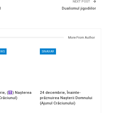
NEXT POST
l
Dualismul jigodiilor
More From Author
EWS
SINAXAR
ie, (
) Nașterea
24 decembrie, Înainte-
Crăciunul)
prăznuirea Naşterii Domnului
(Ajunul Crăciunului)