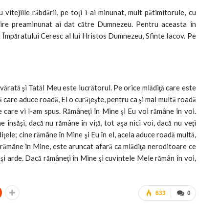
vitejiile răbdării, pe toţi i-ai minunat, mult pătimitorule, cu
ţumire preaminunat ai dat către Dumnezeu. Pentru aceasta în
ul Împăratului Ceresc al lui Hristos Dumnezeu, Sfinte Iacov. Pe
vărată şi Tatăl Meu este lucrătorul. Pe orice mlădiţă care este
ţă care aduce roadă, El o curăţeşte, pentru ca şi mai multă roadă
 care vi l-am spus. Rămâneţi în Mine şi Eu voi rămâne în voi.
însăşi, dacă nu rămâne în viţă, tot aşa nici voi, dacă nu veţi
diţele; cine rămâne în Mine şi Eu în el, acela aduce roadă multă,
 rămâne în Mine, este aruncat afară ca mlădiţa neroditoare ce
 şi arde. Dacă rămâneţi în Mine şi cuvintele Mele rămân în voi,
633
0