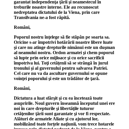
garantat independenţa ţării şi neamestecul în
treburile noastre interne. Ele au recunoscut
nedreptatea dictatului de la Viena, prin care
Transilvania ne-a fost răpită.
Români,
Poporul nostru înţelege să fie stăpân pe soarta sa.
Oricine s-ar împotrivi hotărârii noastre libere luate
şi care nu atinge drepturile nimănui este un duşman
al neamului nostru. Ordon armatei şi chem poporul
să lupte prin orice mijloace şi cu orice sacrificii
împotriva lui. Toţi cetăţenii să se strângă în jurul
tronului şi al guvernului pentru salvarea Patriei.
Cel care nu va da ascultare guvernului se opune
voinţei poporului şi este un trădător de ţară.
Români,
Dictatura a luat sfârşit şi cu ea încetează toate
asupririle. Noul guvern înseamnă începutul unei ere
noi în care drepturile şi libertăţile tuturor
cetăţenilor ţării sunt garantate şi vor fi respectate.
Alături de armatele Aliate şi cu ajutorul lor,
mobilizând toate forţele naţiunii, vom trece hotarele