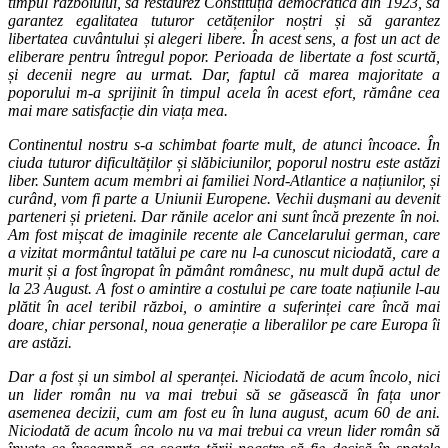
timpul războiului, să restaurez Constituția democratică din 1923, să
garantez egalitatea tuturor cetățenilor noștri și să garantez
libertatea cuvântului și alegeri libere. În acest sens, a fost un act de
eliberare pentru întregul popor. Perioada de libertate a fost scurtă,
și decenii negre au urmat. Dar, faptul că marea majoritate a
poporului m-a sprijinit în timpul acela în acest efort, rămâne cea
mai mare satisfacție din viața mea.
Continentul nostru s-a schimbat foarte mult, de atunci încoace. În
ciuda tuturor dificultăților și slăbiciunilor, poporul nostru este astăzi
liber. Suntem acum membri ai familiei Nord-Atlantice a națiunilor, și
curând, vom fi parte a Uniunii Europene. Vechii dușmani au devenit
parteneri și prieteni. Dar rănile acelor ani sunt încă prezente în noi.
Am fost mișcat de imaginile recente ale Cancelarului german, care
a vizitat mormântul tatălui pe care nu l-a cunoscut niciodată, care a
murit și a fost îngropat în pământ românesc, nu mult după actul de
la 23 August. A fost o amintire a costului pe care toate națiunile l-au
plătit în acel teribil război, o amintire a suferinței care încă mai
doare, chiar personal, noua generație a liberalilor pe care Europa îi
are astăzi.
Dar a fost și un simbol al speranței. Niciodată de acum încolo, nici
un lider român nu va mai trebui să se găsească în fața unor
asemenea decizii, cum am fost eu în luna august, acum 60 de ani.
Niciodată de acum încolo nu va mai trebui ca vreun lider român să