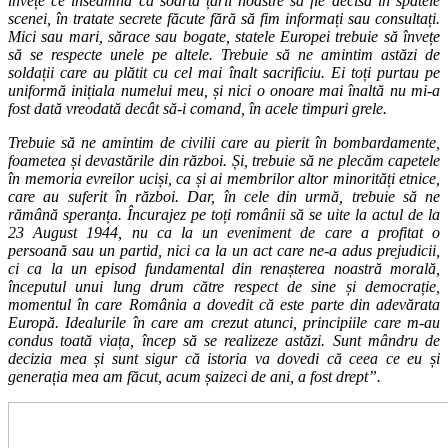
învețe ce înseamnă ca soarta țării noastre să fie decisă în spatele
scenei, în tratate secrete făcute fără să fim informați sau consultați.
Mici sau mari, sărace sau bogate, statele Europei trebuie să învețe
să se respecte unele pe altele. Trebuie să ne amintim astăzi de
soldații care au plătit cu cel mai înalt sacrificiu. Ei toți purtau pe
uniformă inițiala numelui meu, și nici o onoare mai înaltă nu mi-a
fost dată vreodată decât să-i comand, în acele timpuri grele.
Trebuie să ne amintim de civilii care au pierit în bombardamente,
foametea și devastările din război. Și, trebuie să ne plecăm capetele
în memoria evreilor uciși, ca și ai membrilor altor minorități etnice,
care au suferit în război. Dar, în cele din urmă, trebuie să ne
rămână speranța. Încurajez pe toți românii să se uite la actul de la
23 August 1944, nu ca la un eveniment de care a profitat o
persoană sau un partid, nici ca la un act care ne-a adus prejudicii,
ci ca la un episod fundamental din renașterea noastră morală,
începutul unui lung drum către respect de sine și democrație,
momentul în care România a dovedit că este parte din adevărata
Europă. Idealurile în care am crezut atunci, principiile care m-au
condus toată viața, încep să se realizeze astăzi. Sunt mândru de
decizia mea și sunt sigur că istoria va dovedi că ceea ce eu și
generația mea am făcut, acum șaizeci de ani, a fost drept”.