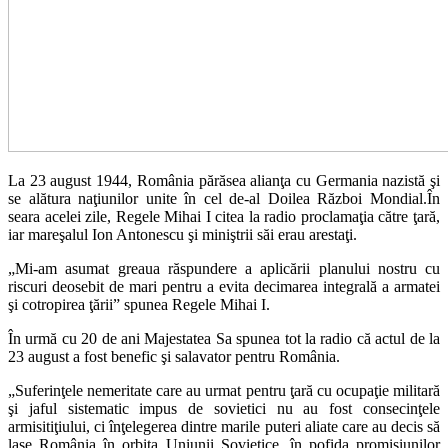
La 23 august 1944, România părăsea alianţa cu Germania nazistă şi
se alătura naţiunilor unite în cel de-al Doilea Război Mondial.În
seara acelei zile, Regele Mihai I citea la radio proclamaţia către ţară,
iar mareşalul Ion Antonescu şi miniştrii săi erau arestaţi.
„Mi-am asumat greaua răspundere a aplicării planului nostru cu
riscuri deosebit de mari pentru a evita decimarea integrală a armatei
şi cotropirea ţării” spunea Regele Mihai I.
În urmă cu 20 de ani Majestatea Sa spunea tot la radio că actul de la
23 august a fost benefic şi salavator pentru România.
„Suferinţele nemeritate care au urmat pentru ţară cu ocupaţie militară
şi jaful sistematic impus de sovietici nu au fost consecinţele
armisitiţiului, ci înţelegerea dintre marile puteri aliate care au decis să
lase România în orbita Uniunii Sovietice, în pofida promisiunilor