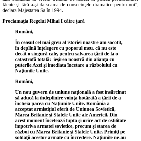
făcute şi fără a-şi da seama de consecinţele dramatice pentru noi”,
declara Majestatea Sa în 1994.
Proclamaţia Regelui Mihai I către ţară
Români,
În ceasul cel mai greu al istoriei noastre am socotit,
în deplină înţelegere cu poporul meu, că nu este
decât o singură cale, pentru salvarea ţării de la o
catastrofă totală: ieşirea noastră din alianţa cu
puterile Axei şi imediata încetare a războiului cu
Naţiunile Unite.
Români,
Un nou guvern de uniune naţională a fost însărcinat
să aducă la îndeplinire voinţa hotărâtă a ţării de a
încheia pacea cu Naţiunile Unite. România a
acceptat armistiţiul oferit de Uniunea Sovietică,
Marea Britanie şi Statele Unite ale Americii. Din
acest moment încetează lupta şi orice act de ostilitate
împotriva armatei sovietice, precum şi starea de
război cu Marea Britanie şi Statele Unite. Primiţi pe
soldaţii acestor armate cu încredere. Naţiunile ne-au