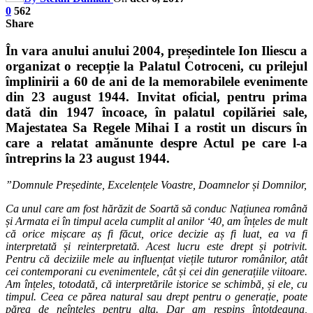
0
562
Share
În vara anului anului 2004, președintele Ion Iliescu a
organizat o recepție la Palatul Cotroceni, cu prilejul
împlinirii a 60 de ani de la memorabilele evenimente
din 23 august 1944. Invitat oficial, pentru prima
dată din 1947 încoace, în palatul copilăriei sale,
Majestatea Sa Regele Mihai I a rostit un discurs în
care a relatat amănunte despre Actul pe care l-a
întreprins la 23 august 1944.
”Domnule Președinte, Excelențele Voastre, Doamnelor și Domnilor,
Ca unul care am fost hărăzit de Soartă să conduc Națiunea română
și Armata ei în timpul acela cumplit al anilor ‘40, am înțeles de mult
că orice mișcare aș fi făcut, orice decizie aș fi luat, ea va fi
interpretată și reinterpretată. Acest lucru este drept și potrivit.
Pentru că deciziile mele au influențat viețile tuturor românilor, atât
cei contemporani cu evenimentele, cât și cei din generațiile viitoare.
Am înțeles, totodată, că interpretările istorice se schimbă, și ele, cu
timpul. Ceea ce părea natural sau drept pentru o generație, poate
părea de neînțeles pentru alta. Dar am respins întotdeauna,