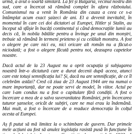
urmă, a avut o soartă similară. La fel și Bulgaria, vecinul nostru din
sud, care a încercat să rămână complet în afara războiului.
Comunismul nu a venit în România din cauza a ceea ce s-a
întâmplat acum exact șaizeci de ani. El a devenit inevitabil, în
momentul în care cei doi dictatori ai Europei, Hitler și Stalin, au
început să sfâșie în bucăți continentul și când democrațiile lumii au
decis că, în nobila bătălie pentru a învinge pe unul din monștri,
trebuie să rămână în termeni prieteno și cu celălalt monstru. A fost
o alegere pe care nici eu, nici oricare alt român nu a făcut-o
niciodată; a fost o alegere făcută pentru noi, deasupra capetelor
noastre.
Dacă actul de la 23 August nu a oprit ocupația și subjugarea
noastră într-o dictatură care a durat decenii după aceea, atunci
care este totuși semnificația lui? Și, dacă nu are semnificație, de ce îl
celebrăm astăzi? Cred că ziua de 23 August 1944 are nu numai o
mare importanță, dar ne poate servi de model, în viitor. Actul pe
care l-am condus nu a fost o capitulare fără condiții. A fost o
încercare a mea de a salva suveranitatea României, prin încercarea
tuturor șanselor, oricât de subțiri, care ne mai erau la îndemână.
Mai mult, a fost o încercare de a readuce democrația în colțul
acesta al Europei.
Aș fi putut să mă limitez la o schimbare de guvern. Dar primele
mele acțiuni au fost să anulez legislația rasistă pusă în funcțiune în