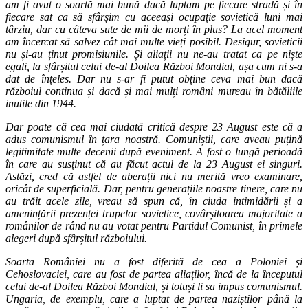
am fi avut o soartă mai bună dacă luptam pe fiecare stradă și în
fiecare sat ca să sfârșim cu aceeași ocupație sovietică luni mai
târziu, dar cu câteva sute de mii de morți în plus? La acel moment
am încercat să salvez cât mai multe vieți posibil. Desigur, sovieticii
nu și-au ținut promisiunile. Și aliații nu ne-au tratat ca pe niște
egali, la sfârșitul celui de-al Doilea Război Mondial, așa cum ni s-a
dat de înțeles. Dar nu s-ar fi putut obține ceva mai bun dacă
războiul continua și dacă și mai mulți români mureau în bătăliile
inutile din 1944.
Dar poate că cea mai ciudată critică despre 23 August este că a
adus comunismul în țara noastră. Comuniștii, care aveau puțină
legitimitate multe decenii după eveniment. A fost o lungă perioadă
în care au susținut că au făcut actul de la 23 August ei singuri.
Astăzi, cred că astfel de aberații nici nu merită vreo examinare,
oricât de superficială. Dar, pentru generațiile noastre tinere, care nu
au trăit acele zile, vreau să spun că, în ciuda intimidării și a
amenințării prezenței trupelor sovietice, covârșitoarea majoritate a
românilor de rând nu au votat pentru Partidul Comunist, în primele
alegeri după sfârșitul războiului.
Soarta României nu a fost diferită de cea a Poloniei și
Cehoslovaciei, care au fost de partea aliaților, încă de la începutul
celui de-al Doilea Război Mondial, și totuși li sa impus comunismul.
Ungaria, de exemplu, care a luptat de partea naziștilor până la