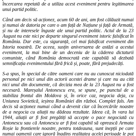
încercarea repetată de a utiliza acest eveniment pentru legitimarea
unui partid politic.
Când am decis să acționez, acum 60 de ani, am fost călăuzit numai
și numai de datoria pe care o am față de Națiune și față de Armată,
și nu de interesele înguste ale unui partid politic. Actul de la 23
August nu este nici pe departe singurul eveniment istoric falsificat în
România. Dar este, cu siguranță, cel mai falsificat eveniment din
Istoria noastră. De aceea, susțin aniversarea de astăzi a acestui
eveniment, la mai bine de un deceniu de la căderea dictaturii
comuniste, când România democrată este capabilă să dezbată
semnificația evenimentului fără frică și, poate, fără prejudecăți.
S-a spus, în special de către oameni care nu au cunoscut niciodată
personal pe nici unul din actorii acestei drame și care nu au citit
nici unul din documente, că decizia mea de la 23 August nu a fost
necesară. Mareșalul Antonescu era, se spune, pe punctul de a
stabiliza frontul din Moldova și, în orice caz, negocia deja, cu
Uniunea Sovietică, ieșirea României din război. Complet fals. Am
decis să acționez numai când a devenit clar că încercările noastre
de a negocia cu aliații nu dădeau rezultate. Ideea că, în vara lui
1944, aliații ar fi fost pregătiți să accepte o pace negociată cu
Antonescu sau că Antonescu ar fi fost capabil să oprească Armata
Roșie la frontierele noastre, pentru totdeauna, sunt inepții pe care
numai oamenii care ignoră înadins realitatea acelei perioade le pot