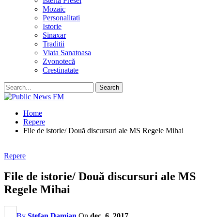
Isteria Presei
Mozaic
Personalitati
Istorie
Sinaxar
Traditii
Viata Sanatoasa
Zvonotecă
Crestinatate
Home
Repere
File de istorie/ Două discursuri ale MS Regele Mihai
Repere
File de istorie/ Două discursuri ale MS
Regele Mihai
By
Stefan Damian
On
dec. 6, 2017