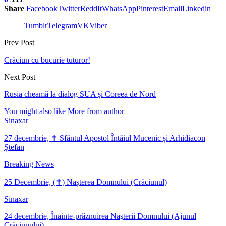
Share
Facebook
Twitter
ReddIt
WhatsApp
Pinterest
Email
Linkedin
Tumblr
Telegram
VK
Viber
Prev Post
Crăciun cu bucurie tuturor!
Next Post
Rusia cheamă la dialog SUA și Coreea de Nord
You might also like
More from author
Sinaxar
27 decembrie, ✝ Sfântul Apostol Întâiul Mucenic și Arhidiacon
Ștefan
Breaking News
25 Decembrie, (✝) Nașterea Domnului (Crăciunul)
Sinaxar
24 decembrie, Înainte-prăznuirea Naşterii Domnului (Ajunul
Crăciunului)