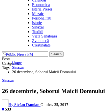
Calendar
Economica
Isteria Presei
Mozaic
Personalitati
Istorie
Sinaxar
Traditii
Viata Sanatoasa
Zvonotecă
Crestinatate
Posts
Home
Categories
Sinaxar
Tags
26 decembrie, Soborul Maicii Domnului
Sinaxar
26 decembrie, Soborul Maicii Domnului
By
Stefan Damian
On
dec. 25, 2017
0
533