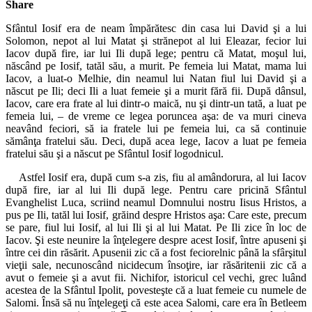
Share
Sfântul Iosif era de neam împărătesc din casa lui David şi a lui
Solomon, nepot al lui Matat şi strănepot al lui Eleazar, fecior lui
Iacov după fire, iar lui Ili după lege; pentru că Matat, moşul lui,
născând pe Iosif, tatăl său, a murit. Pe femeia lui Matat, mama lui
Iacov, a luat-o Melhie, din neamul lui Natan fiul lui David şi a
născut pe Ili; deci Ili a luat femeie şi a murit fără fii. După dânsul,
Iacov, care era frate al lui dintr-o maică, nu şi dintr-un tată, a luat pe
femeia lui, – de vreme ce legea poruncea aşa: de va muri cineva
neavând feciori, să ia fratele lui pe femeia lui, ca să continuie
sămânţa fratelui său. Deci, după acea lege, Iacov a luat pe femeia
fratelui său şi a născut pe Sfântul Iosif logodnicul.
Astfel Iosif era, după cum s-a zis, fiu al amândorura, al lui Iacov
după fire, iar al lui Ili după lege. Pentru care pricină Sfântul
Evanghelist Luca, scriind neamul Domnului nostru Iisus Hristos, a
pus pe Ili, tatăl lui Iosif, grăind despre Hristos aşa: Care este, precum
se pare, fiul lui Iosif, al lui Ili şi al lui Matat. Pe Ili zice în loc de
Iacov. Şi este neunire la înţelegere despre acest Iosif, între apuseni şi
între cei din răsărit. Apusenii zic că a fost feciorelnic până la sfârşitul
vieţii sale, necunoscând nicidecum însoţire, iar răsăritenii zic că a
avut o femeie şi a avut fii. Nichifor, istoricul cel vechi, grec luând
acestea de la Sfântul Ipolit, povesteşte că a luat femeie cu numele de
Salomi. Însă să nu înţelegeţi că este acea Salomi, care era în Betleem