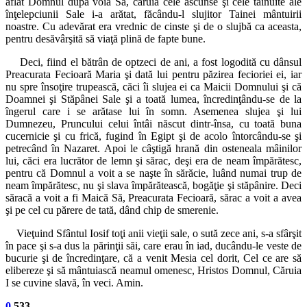
aflat Domnul după voia Sa, căruia cele ascunse şi cele tăinuite ale
înţelepciunii Sale i-a arătat, făcându-l slujitor Tainei mântuirii
noastre. Cu adevărat era vrednic de cinste şi de o slujbă ca aceasta,
pentru desăvârşită să viaţă plină de fapte bune.
Deci, fiind el bătrân de optzeci de ani, a fost logodită cu dânsul
Preacurata Fecioară Maria şi dată lui pentru păzirea fecioriei ei, iar
nu spre însoţire trupească, căci îi slujea ei ca Maicii Domnului şi că
Doamnei şi Stăpânei Sale şi a toată lumea, încredinţându-se de la
îngerul care i se arătase lui în somn. Asemenea slujea şi lui
Dumnezeu, Pruncului celui întâi născut dintr-însa, cu toată buna
cucernicie şi cu frică, fugind în Egipt şi de acolo întorcându-se şi
petrecând în Nazaret. Apoi le câştigă hrană din osteneala mâinilor
lui, căci era lucrător de lemn şi sărac, deşi era de neam împărătesc,
pentru că Domnul a voit a se naşte în sărăcie, luând numai trup de
neam împărătesc, nu şi slava împărătească, bogăţie şi stăpânire. Deci
săracă a voit a fi Maică Să, Preacurata Fecioară, sărac a voit a avea
şi pe cel cu părere de tată, dând chip de smerenie.
Vieţuind Sfântul Iosif toţi anii vieţii sale, o sută zece ani, s-a sfârşit
în pace şi s-a dus la părinţii săi, care erau în iad, ducându-le veste de
bucurie şi de încredinţare, că a venit Mesia cel dorit, Cel ce are să
elibereze şi să mântuiască neamul omenesc, Hristos Domnul, Căruia
I se cuvine slavă, în veci. Amin.
0
533