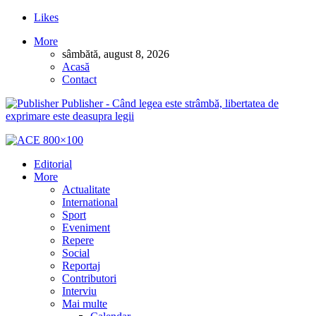
Likes
More
sâmbătă, august 8, 2026
Acasă
Contact
Publisher - Când legea este strâmbă, libertatea de
exprimare este deasupra legii
Editorial
More
Actualitate
International
Sport
Eveniment
Repere
Social
Reportaj
Contributori
Interviu
Mai multe