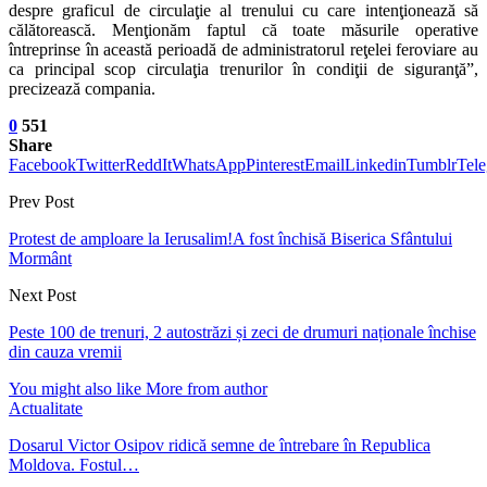
despre graficul de circulaţie al trenului cu care intenţionează să
călătorească. Menţionăm faptul că toate măsurile operative
întreprinse în această perioadă de administratorul reţelei feroviare au
ca principal scop circulaţia trenurilor în condiţii de siguranţă”,
precizează compania.
0
551
Share
Facebook
Twitter
ReddIt
WhatsApp
Pinterest
Email
Linkedin
Tumblr
Tel
Prev Post
Protest de amploare la Ierusalim!A fost închisă Biserica Sfântului
Mormânt
Next Post
Peste 100 de trenuri, 2 autostrăzi și zeci de drumuri naționale închise
din cauza vremii
You might also like
More from author
Actualitate
Dosarul Victor Osipov ridică semne de întrebare în Republica
Moldova. Fostul…