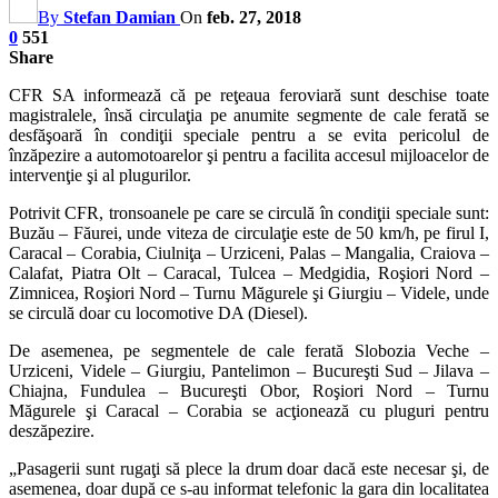
By
Stefan Damian
On
feb. 27, 2018
0
551
Share
CFR SA informează că pe reţeaua feroviară sunt deschise toate
magistralele, însă circulaţia pe anumite segmente de cale ferată se
desfăşoară în condiţii speciale pentru a se evita pericolul de
înzăpezire a automotoarelor şi pentru a facilita accesul mijloacelor de
intervenţie şi al plugurilor.
Potrivit CFR, tronsoanele pe care se circulă în condiţii speciale sunt:
Buzău – Făurei, unde viteza de circulaţie este de 50 km/h, pe firul I,
Caracal – Corabia, Ciulniţa – Urziceni, Palas – Mangalia, Craiova –
Calafat, Piatra Olt – Caracal, Tulcea – Medgidia, Roşiori Nord –
Zimnicea, Roşiori Nord – Turnu Măgurele şi Giurgiu – Videle, unde
se circulă doar cu locomotive DA (Diesel).
De asemenea, pe segmentele de cale ferată Slobozia Veche –
Urziceni, Videle – Giurgiu, Pantelimon – Bucureşti Sud – Jilava –
Chiajna, Fundulea – Bucureşti Obor, Roşiori Nord – Turnu
Măgurele şi Caracal – Corabia se acţionează cu pluguri pentru
deszăpezire.
„Pasagerii sunt rugaţi să plece la drum doar dacă este necesar şi, de
asemenea, doar după ce s-au informat telefonic la gara din localitatea