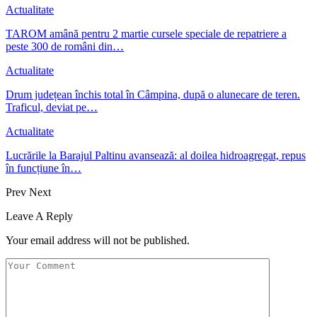
Actualitate
TAROM amână pentru 2 martie cursele speciale de repatriere a
peste 300 de români din…
Actualitate
Drum județean închis total în Câmpina, după o alunecare de teren.
Traficul, deviat pe…
Actualitate
Lucrările la Barajul Paltinu avansează: al doilea hidroagregat, repus
în funcțiune în…
Prev
Next
Leave A Reply
Your email address will not be published.