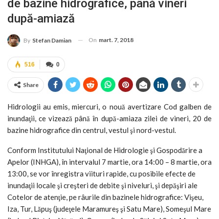
de bazine hidrografice, până vineri
după-amiază
On
mart. 7, 2018
By
Stefan Damian
516
0
Share
Hidrologii au emis, miercuri, o nouă avertizare Cod galben de
inundaţii, ce vizează până în după-amiaza zilei de vineri, 20 de
bazine hidrografice din centrul, vestul şi nord-vestul.
Conform Institutului Naţional de Hidrologie şi Gospodărire a
Apelor (INHGA), în intervalul 7 martie, ora 14:00 – 8 martie, ora
13:00, se vor înregistra viituri rapide, cu posibile efecte de
inundaţii locale şi creşteri de debite şi niveluri, şi depăşiri ale
Cotelor de atenţie, pe râurile din bazinele hidrografice: Vişeu,
Iza, Tur, Lăpuş (judeţele Maramureş şi Satu Mare), Someşul Mare