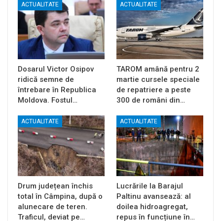
ACTUALITATE
ACTUALITATE
Dosarul Victor Osipov
TAROM amână pentru 2
ridică semne de
martie cursele speciale
întrebare în Republica
de repatriere a peste
Moldova. Fostul…
300 de români din…
ACTUALITATE
ACTUALITATE
Drum județean închis
Lucrările la Barajul
total în Câmpina, după o
Paltinu avansează: al
alunecare de teren.
doilea hidroagregat,
Traficul, deviat pe…
repus în funcțiune în…