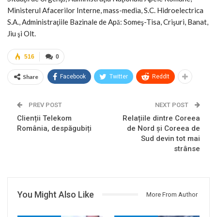
Ministerul Afacerilor Interne, mass-media, S.C. Hidroelectrica
S.A., Administraţiile Bazinale de Apă: Someş-Tisa, Crişuri, Banat,
Jiu şi Olt.
516
0
Share
Facebook
Twitter
ReddIt
PREV POST
NEXT POST
Clienții Telekom
Relațiile dintre Coreea
România, despăgubiți
de Nord și Coreea de
Sud devin tot mai
strânse
You Might Also Like
More From Author