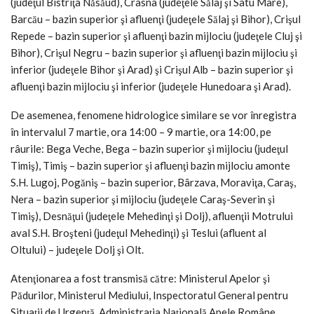
(judeţul Bistriţa Năsăud), Crasna (judeţele Sălaj şi Satu Mare),
Barcău – bazin superior şi afluenţi (judeţele Sălaj şi Bihor), Crişul
Repede – bazin superior şi afluenţi bazin mijlociu (judeţele Cluj şi
Bihor), Crişul Negru – bazin superior şi afluenţi bazin mijlociu şi
inferior (judeţele Bihor şi Arad) şi Crişul Alb – bazin superior şi
afluenţi bazin mijlociu şi inferior (judeţele Hunedoara şi Arad).
De asemenea, fenomene hidrologice similare se vor înregistra
în intervalul 7 martie, ora 14:00 – 9 martie, ora 14:00, pe
râurile: Bega Veche, Bega – bazin superior şi mijlociu (judeţul
Timiş), Timiş – bazin superior şi afluenţi bazin mijlociu amonte
S.H. Lugoj, Pogăniş – bazin superior, Bârzava, Moraviţa, Caraş,
Nera – bazin superior şi mijlociu (judeţele Caraş-Severin şi
Timiş), Desnăţui (judeţele Mehedinţi şi Dolj), afluenţii Motrului
aval S.H. Broşteni (judeţul Mehedinţi) şi Teslui (afluent al
Oltului) – judeţele Dolj şi Olt.
Atenţionarea a fost transmisă către: Ministerul Apelor şi
Pădurilor, Ministerul Mediului, Inspectoratul General pentru
Situaţii de Urgenţă, Administraţia Naţională Apele Române,