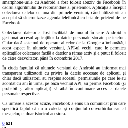
smartphone-urile cu Android a fost folosit abuziv de Facebook în
cadrul algoritmului de recomandare al prietenilor. Aplicaţia a început
colectarea datelor cu una din primele versiuni, când utilizatorii au
acceptat să sincronizeze agenda telefonică cu lista de prieteni de pe
Facebook.
Colectarea datelor a fost facilitată de modul în care Android a
gestionat accesul aplicaţiilor la datele personale stocate pe telefon.
Chiar dacă sistemul de operare al celor de la Google a îmbunătăţit
acest aspect în ultimele versiuni, API-ul vechi, care le permitea
aplicaţiilor colectarea facilă a datelor a rămas activ şi a putut fi folosit
de către dezvoltatori până în octombrie 2017.
În ciuda faptului că ultimele versiuni de Android au informat mai
transparent utilizatorii cu privire la datele accesate de aplicaţii şi
chiar dacă utilizatorii au respins accesul, permisiunile pe care le-au
acordat cu ani în urmă, pe baza vechiul API, au permis Facebook (şi
probabil şi altor aplicaţii) să aibă în continuare acces la datele
personale respective.
Ca urmare a acestor acuze, Facebook a emis un comunicat prin care
specifică faptul că nu a colectat şi conţinutul convorbirilor sau al
mesajelor, ci doar istoricul acestora.
0
621