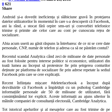
0
621
Share
Android și-a dovedit ineficiența și slăbiciune gravă în protejarea
datelor utilizatorilor în momentul în care s-a descoperit că Facebook,
ani la rând, a stocat fără orpire sms-uri și convorbiri telefonice
trimise și primite ale celor care au cont pe cunoscuta rețea de
socializare.
Abia acum userii au găsit răspuns la întrebarea: de ce ni se cere date
personale, CNP, număr de telefon și adresa ca să ne păstrăm contul?
Recentul scandal Analytica când zeci de milioane de date personale
au fost folosite pentru interese politice si economice, utilizatori din
toată lumea au început să protesteze fie prin șetrgerea conturilor
deținute pe platforma de socializare fie prin adrese repetate la sediul
Facebook prin care se cere explicații.
Recent înființata mișcare #deletefacebook a început după
dezvăluirile că Facebook a împărtășit cu un psiholog Cambridge
informațiile personale ale 50 de milioane de utilizatori, fără
consimțământul lor explicit. Aceste informații au ajuns ulterior în
mâinile companiei de consultanță electorală, Cambridge Analytica.
Tot istoricul apelurilor şi al mesajelor care au fost trimise de pe