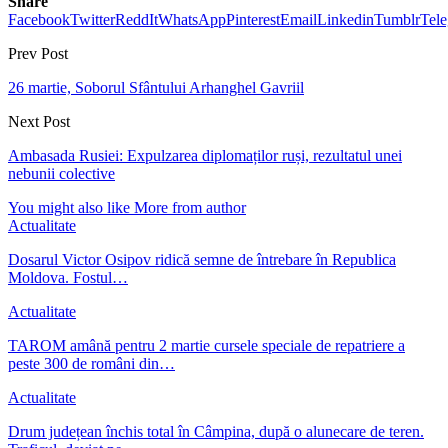
Share
Facebook
Twitter
ReddIt
WhatsApp
Pinterest
Email
Linkedin
Tumblr
Tel
Prev Post
26 martie, Soborul Sfântului Arhanghel Gavriil
Next Post
Ambasada Rusiei: Expulzarea diplomaților ruși, rezultatul unei
nebunii colective
You might also like
More from author
Actualitate
Dosarul Victor Osipov ridică semne de întrebare în Republica
Moldova. Fostul…
Actualitate
TAROM amână pentru 2 martie cursele speciale de repatriere a
peste 300 de români din…
Actualitate
Drum județean închis total în Câmpina, după o alunecare de teren.