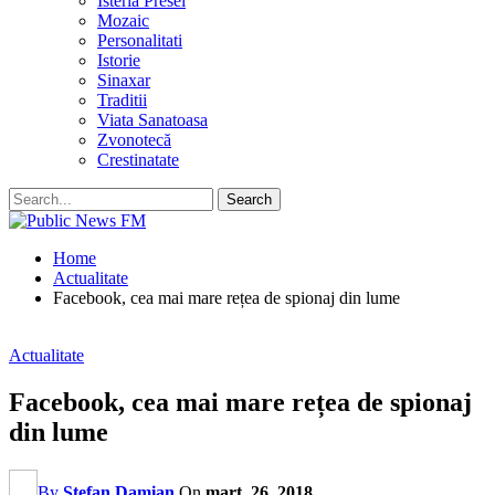
Isteria Presei
Mozaic
Personalitati
Istorie
Sinaxar
Traditii
Viata Sanatoasa
Zvonotecă
Crestinatate
Home
Actualitate
Facebook, cea mai mare rețea de spionaj din lume
Actualitate
Facebook, cea mai mare rețea de spionaj
din lume
By
Stefan Damian
On
mart. 26, 2018