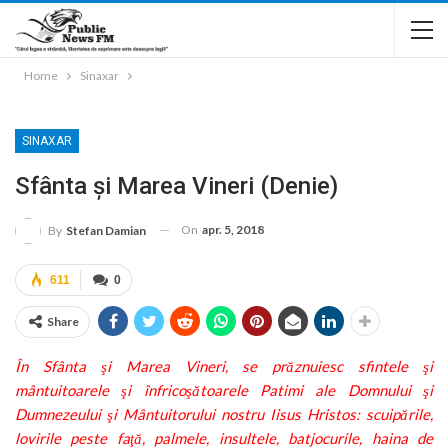
Home
Sinaxar
SINAXAR
Sfânta și Marea Vineri (Denie)
On
apr. 5, 2018
By
Stefan Damian
611
0
Share
În Sfânta şi Marea Vineri, se prăznuiesc sfintele şi
mântuitoarele şi înfricoşătoarele Patimi ale Domnului şi
Dumnezeului şi Mântuitorului nostru Iisus Hristos: scuipările,
lovirile peste faţă, palmele, insul­tele, batjocurile, haina de