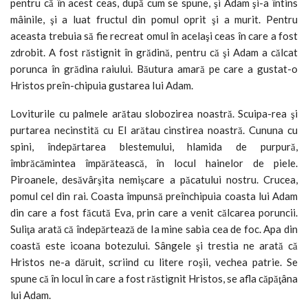
pentru că în acest ceas, după cum se spune, şi Adam şi-a întins
mâinile, şi a luat fructul din pomul oprit şi a murit. Pentru
aceasta trebuia să fie recreat omul în acelaşi ceas în care a fost
zdrobit. A fost răstignit în grădină, pentru că şi Adam a călcat
porunca în grădina raiului. Băutura amară pe care a gustat-o
Hristos preîn-chipuia gustarea Iui Adam.
Loviturile cu palmele arătau slobozirea noastră. Scuipa-rea şi
purtarea necinstită cu El arătau cin­stirea noastră. Cununa cu
spini, îndepăr­tarea blestemului, hlamida de purpură,
îmbrăcămintea împărătească, în locul hai­nelor de piele.
Piroanele, desăvârşita ne­mişcare a păcatului nostru. Crucea,
pomul cel din rai. Coasta împunsă preînchipuia coasta lui Adam
din care a fost făcută Eva, prin care a venit călcarea poruncii.
Suliţa arată că îndepărtează de Ia mine sabia cea de foc. Apa din
coastă este icoana botezului. Sângele şi trestia ne arată că
Hristos ne-a dăruit, scriind cu litere roşii, vechea patrie. Se
spune că în locul în care a fost răstignit Hristos, se afla căpăţâna
lui Adam.