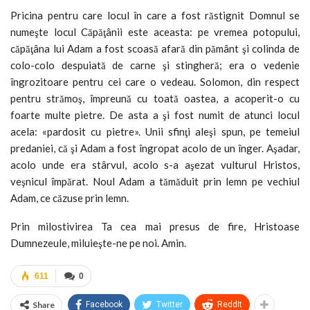
Pricina pentru care locul în care a fost răstignit Domnul se
numeşte locul Căpăţânii este aceasta: pe vremea potopului,
căpăţâna lui Adam a fost scoasă afară din pământ şi co­linda de
colo-colo despuiată de carne şi stingheră; era o vedenie
îngrozitoare pentru cei care o vedeau. Solomon, din respect
pen­tru strămoş, împreună cu toată oastea, a acoperit-o cu
foarte multe pietre. De asta a şi fost numit de atunci locul
acela: «pardosit cu pietre». Unii sfinţi aleşi spun, pe temeiul
predaniei, că şi Adam a fost îngropat acolo de un înger. Aşadar,
acolo unde era stârvul, acolo s-a aşezat vulturul Hristos,
veşnicul împărat. Noul Adam a tămăduit prin lemn pe vechiul
Adam, ce căzuse prin lemn.
Prin milostivirea Ta cea mai presus de fire, Hristoase
Dumnezeule, miluieşte-ne pe noi. Amin.
611
0
Share
Facebook
Twitter
ReddIt