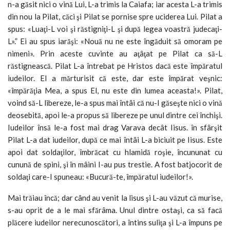
n-a găsit nici o vină Lui, L-a trimis la Caiafa; iar acesta L-a trimis
din nou la Pilat, căci şi Pilat se pornise spre uciderea Lui. Pilat a
spus: «Luaţi-L voi şi răstigniţi-L şi după legea voastră judecaţi-
L».” Ei au spus iarăşi: «Nouă nu ne este îngăduit să omoram pe
nimeni». Prin aceste cuvinte au aţâţat pe Pilat ca să-L
răstignească. Pilat L-a întrebat pe Hristos dacă este împăratul
iudeilor. EI a mărturisit că este, dar este împărat veşnic:
«împărăţia Mea, a spus El, nu este din lumea aceasta!». Pilat,
voind să-L libereze, le-a spus mai întâi că nu-I găseşte nici o vină
deosebită, apoi le-a propus să libereze pe unul dintre cei închişi.
Iudeilor însă le-a fost mai drag Varava decât Iisus. în sfârşit
Pilat L-a dat iudeilor, după ce mai întâi L-a biciuit pe Iisus. Este
apoi dat soldaţilor, îmbrăcat cu hlamidă roşie, încu­nunat cu
cunună de spini, şi în mâini I-au pus trestie. A fost batjocorit de
soldaţi care-I spuneau: «Bucură-te, împăratul iudeilor!».
Mai trăiau încă; dar când au venit la lisus şi L-au văzut că murise,
s-au oprit de a le mai sfărâma. Unul dintre ostaşi, ca să facă
plăcere iudeilor nerecunoscători, a întins suliţa şi L-a împuns pe