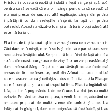
Hristos în coasta dreaptă şi îndată a ieşit sânge şi apă; apă,
pentru ca să se vadă că era om, sânge, pen­tru ca să se vadă că
era mai presus de om. Sau altă explicaţie: sânge din pricina
împărtăşirii cu dumnezeieştile sfinţenii, iar apă din pricina
botezului. Aceasta a văzut-o Ioan şi a mărturisit-o, şi adevărată
este mărturia lui.
El a fost de faţă la toate şi le-a văzut şi ceea ce a văzut a scris.
Căci dacă ar fi minţit, n-ar fi scris şi cele care par că sunt spre
necinstirea învăţătorului. Se spune că Ioan fiind de faţă atunci a
strâns din coasta curgătoare de viaţă într-un vas preasfântul şi
dumnezeiescul Sânge. După ce s-au să­vârşit aceste fapte mai
presus de fire, pe înserate, Iosif din Arimateea, ucenic al Lui
care se ascunsese ca şi ceilalţi, s-a dus cu îndrăzneală la Pilat, pe
care-1 cunoştea, şi i-a cerut trupul lui lisus. Pilat i-a îngăduit să-
L ia, iar Iosif, pogorându-L de pe Cruce, L-a dat jos cu multă
evlavie. Pe când se lăsa noaptea, a venit Nicodim, aducând un
amestec preparat de multă vreme din smir­nă şi aloe. L-a
înfăşurat în giulgiuri, după cum obişnuiau să facă iudeii, şi L-au