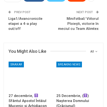
PREV POST
NEXT POST
Liga1/Avancronicile
Minifotbal/ Viitorul
etapei a 4-a play
Ploiești, victorie în
out/off
meciul cu Team Alimtex
You Might Also Like
All
SINAXAR
BREAKING NEWS
27 decembrie,
25 Decembrie, (
)
Sfântul Apostol Întâiul
Nașterea Domnului
Mucenic și Arhidiacon
(Crăciunul)