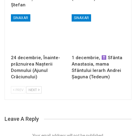
Ștefan
SINAXAR
SINAXAR
24 decembrie, Înainte-
1 decembrie,
Sfânta
prăznuirea Naşterii
Anastasia, mama
Domnului (Ajunul
Sfântului Ierarh Andrei
Crăciunului)
Șaguna (Tedeum)
PREV
NEXT
Leave A Reply
Your email address will not be published.