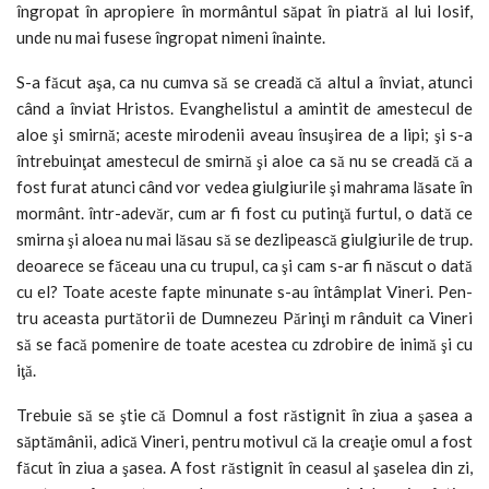
în­gropat în apropiere în mormântul săpat în piatră al lui Iosif,
unde nu mai fusese îngropat nimeni înainte.
S-a făcut aşa, ca nu cumva să se creadă că altul a înviat, atunci
când a înviat Hristos. Evanghelistul a amintit de amestecul de
aloe şi smirnă; aceste mirodenii aveau însuşirea de a lipi; şi s-a
întrebuinţat amestecul de smirnă şi aloe ca să nu se creadă că a
fost furat atunci când vor vedea giulgiurile şi mahrama lăsate în
mormânt. într-adevăr, cum ar fi fost cu putinţă furtul, o dată ce
smirna şi aloea nu mai lăsau să se dezlipească giulgiurile de trup.
deoarece se făceau una cu trupul, ca şi cam s-ar fi născut o dată
cu el? Toate aceste fapte minunate s-au întâmplat Vineri. Pen­
tru aceasta purtătorii de Dumnezeu Părinţi m rânduit ca Vineri
să se facă pomenire de toate acestea cu zdrobire de inimă şi cu
iţă.
Trebuie să se ştie că Domnul a fost răstig­nit în ziua a şasea a
săptămânii, adică Vineri, pentru motivul că la creaţie omul a fost
făcut în ziua a şasea. A fost răstignit în ceasul al şaselea din zi,