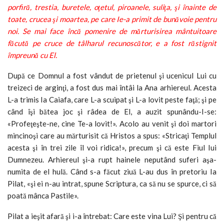
porfiră, trestia, buretele, oţetul, piroanele, suliţa, şi înainte de
toate, crucea şi moartea, pe care Ie-a primit de bunăvoie pentru
noi. Se mai face încă pomenire de mărturisirea mântuitoare
făcută pe cruce de tâlharul recunoscător, e a fost răstignit
împreună cu El.
După ce Domnul a fost vândut de pri­etenul şi ucenicul Lui cu
treizeci de arginţi, a fost dus mai întâi la Ana arhiereul. Acesta
L-a trimis Ia Caiafa, care L-a scuipat şi L-a lovit peste faţă; şi pe
când îşi bătea joc şi râdea de El, a auzit spunându-I-se:
«Profeţeşte-ne, cine Te-a lovit!». Acolo au venit şi doi martori
mincinoşi care au mărturisit că Hristos a spus: «Stricaţi Templul
acesta şi în trei zile îl voi ridica!», precum şi că este Fiul Iui
Dumnezeu. Arhiereul şi-a rupt hainele neputând suferi aşa-
numita de el hulă. Când s-a făcut ziuă L-au dus în pretoriu Ia
Pilat, «şi ei n-au intrat, spune Scriptura, ca să nu se spurce, ci să
poată mânca Pastile».
Pilat a ieşit afară şi i-a întrebat: Care este vina Lui? Şi pentru că