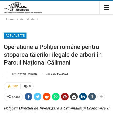
Home
Actualitate
ACTUALITATE
Operațiune a Poliției române pentru
stoparea tăierilor ilegale de arbori în
Parcul Național Călimani
On
apr. 30, 2018
By
Stefan Damian
502
0
Share
Polițiștii Direcției de Investigare a Criminalității Economice și