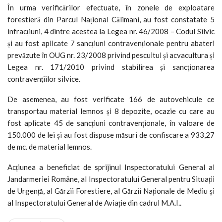
În urma verificărilor efectuate, în zonele de exploatare
forestieră din Parcul Național Călimani, au fost constatate 5
infracțiuni, 4 dintre acestea la Legea nr. 46/2008 – Codul Silvic
și au fost aplicate 7 sancțiuni contravenționale pentru abateri
prevăzute în OUG nr. 23/2008 privind pescuitul și acvacultura și
Legea nr. 171/2010 privind stabilirea şi sancţionarea
contravenţiilor silvice.
De asemenea, au fost verificate 166 de autovehicule ce
transportau material lemnos și 8 depozite, ocazie cu care au
fost aplicate 45 de sancțiuni contravenționale, în valoare de
150.000 de lei și au fost dispuse măsuri de confiscare a 933,27
de mc. de material lemnos.
Acțiunea a beneficiat de sprijinul Inspectoratului General al
Jandarmeriei Române, al Inspectoratului General pentru Situații
de Urgență, al Gărzii Forestiere, al Gărzii Naționale de Mediu și
al Inspectoratului General de Aviație din cadrul M.A.I..