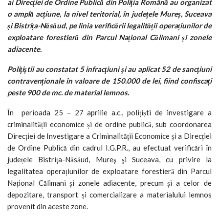
ai Direcției de Ordine Publică din Poliția Română au organizat
o amplă acțiune, la nivel teritorial, în județele Mureș, Suceava
și Bistrița-Năsăud, pe linia verificării legalității operațiunilor de
exploatare forestieră din Parcul Național Călimani și zonele
adiacente.
Polițiștii au constatat 5 infracțiuni și au aplicat 52 de sancțiuni
contravenționale în valoare de 150.000 de lei, fiind confiscați
peste 900 de mc. de material lemnos.
În perioada 25 – 27 aprilie a.c., polițiști de investigare a
criminalității economice și de ordine publică, sub coordonarea
Direcției de Investigare a Criminalității Economice și a Direcției
de Ordine Publică din cadrul I.G.P.R., au efectuat verificări în
județele Bistriţa-Năsăud, Mureş şi Suceava, cu privire la
legalitatea operațiunilor de exploatare forestieră din Parcul
Național Călimani și zonele adiacente, precum și a celor de
depozitare, transport și comercializare a materialului lemnos
provenit din aceste zone.