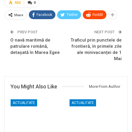
502
0
Share
Facebook
Twitter
ReddIt
PREV POST
NEXT POST
O navă maritimă de
Traficul prin punctele de
patrulare română,
frontieră, în primele zile
detaşată în Marea Egee
ale minivacanței de 1
Mai
You Might Also Like
More From Author
ACTUALITATE
ACTUALITATE