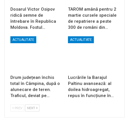
Dosarul Victor Osipov
TAROM amână pentru 2
ridică semne de
martie cursele speciale
întrebare în Republica
de repatriere a peste
Moldova. Fostul…
300 de români din…
ACTUALITATE
ACTUALITATE
Drum județean închis
Lucrările la Barajul
total în Câmpina, după o
Paltinu avansează: al
alunecare de teren.
doilea hidroagregat,
Traficul, deviat pe…
repus în funcțiune în…
PREV
NEXT