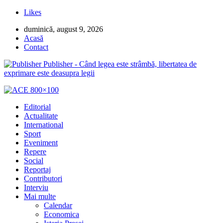
Likes
duminică, august 9, 2026
Acasă
Contact
Publisher - Când legea este strâmbă, libertatea de
exprimare este deasupra legii
Editorial
Actualitate
International
Sport
Eveniment
Repere
Social
Reportaj
Contributori
Interviu
Mai multe
Calendar
Economica