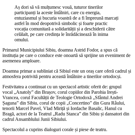
Aș dori să vă mulțumesc vouă, tuturor tinerilor
participanți la aceste întâlniri, care cu energia,
entuziasmul și bucuria voastră de a fi împreună marcați
astfel în mod deopotrivă simbolic și foarte practic
vocația comunitară a solidarității și a deschiderii către
celălalt, pe care credința le înrădăcinează în inima
omului.
Primarul Municipiului Sibiu, doamna Astrid Fodor, a spus că
instituția pe care o conduce este onoartă să sprijine un eveniment de
asemenea amploare.
Doamna primar a subliniat că Sibiul este un oraș care oferă cadrul și
atmosfera potrivită pentru această întâlnire a tinerilor ortodocși.
Festivitatea a continuat cu un spectacol artistic oferit de: grupul
vocal „Anatoly” din Brașov, corul copiilor din Parohia Irești-
Vrancea, corul Facultății de Teologie Ortodoxă „Sfântul Andrei
Șaguna” din Sibiu, corul de copii „Concertino” din Gura Râului,
tenorii Marcel Pavel, Vlad Miriță și Iordache Basalic, Hanul cu
Bragă, actori de la Teatrul „Radu Stanca” din Sibiu și dansatori din
cadrul Ansamblului Junii Sibiului.
Spectacolul a cuprins dialoguri corale și piese de teatru.