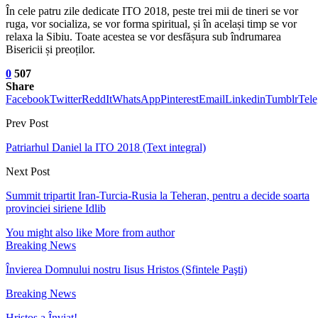
În cele patru zile dedicate ITO 2018, peste trei mii de tineri se vor
ruga, vor socializa, se vor forma spiritual, și în același timp se vor
relaxa la Sibiu. Toate acestea se vor desfășura sub îndrumarea
Bisericii și preoților.
0
507
Share
Facebook
Twitter
ReddIt
WhatsApp
Pinterest
Email
Linkedin
Tumblr
Tel
Prev Post
Patriarhul Daniel la ITO 2018 (Text integral)
Next Post
Summit tripartit Iran-Turcia-Rusia la Teheran, pentru a decide soarta
provinciei siriene Idlib
You might also like
More from author
Breaking News
Învierea Domnului nostru Iisus Hristos (Sfintele Paşti)
Breaking News
Hristos a Înviat!