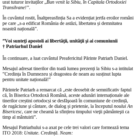
urat tuturor invitaților „
Bun venit la Sibiu
,
în Capitala Ortodoxiei
Transilvane!”.
În cuvântul rostit, Înaltpreasfinția Sa a evidențiat jertfa eroilor români
pe care „
s-a edificat România de astăzi, libertatea și demnitatea
noastră națională”.
”Voi sunteţi apostoli ai libertăţii, unităţii şi ai comuniunii
†
Patriarhul Daniel
În continuare, a luat cuvântul Preafericitul Părinte Patriarh Daniel.
Mesajul adresat tinerilor din toată lumea prezenți la Sibiu s-a intitulat
”Credința în Dumnezeu și dragostea de neam au susținut lupta
pentru unitate națională!”
Părintele Patriarh a remarcat că „este deosebit de semnificativ faptul
că, în Biserica Ortodoxă Română, aceste adunări internaționale ale
tinerilor creștini ortodocși se desfăşoară în comuniune de credință,
de rugăciune şi cântare, de dialog și prietenie, la începutul
noului An
Bisericesc
, care ne cheamă la sfințirea timpului vieţii pământeşti ca
timp al mântuirii”.
Mesajul Patriarhului s-a axat pe cele trei valori care formează tema
ITO 2018:
Unitate. Credință. Neam: