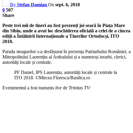
By
Stefan Damian
On
sept. 6, 2018
0
507
Share
Peste trei mii de tineri au fost prezenți joi seară în Piața Mare
din Sibiu, unde a avut loc deschiderea oficială a celei de a cincea
ediții a Întâlnirii Internaționale a Tinerilor Ortodocși, ITO
2018.
Parada steagurilor s-a desfășurat în prezența Patriarhului României, a
Mitropolitului Laurențiu al Ardealului și a numeroși ierarhi, clerici,
autorități locale și centrale.
PF Daniel, IPS Laurențiu, autorități locale și centrale la
ITO 2018. ©Mircea Florescu/Basilica.ro
Evenimentul a fost transmis
live
de
Trinitas TV
: