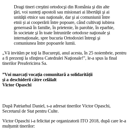
Dragi tineri creştini ortodocşi din România şi din alte
ţări, voi sunteţi apostoli sau misionari ai libertăţii şi ai
unităţii etnice sau naţionale, dar şi ai comuniunii între
etnii și ai cooperării între popoare, când cultivaţi iubirea
generoasă în familie, în prietenie, în parohie, în eparhie,
în societate şi în toate întrunirile ortodoxe naţionale şi
internaționale, spre bucuria Ortodoxiei întregi şi
comuniunea între popoarele lumii.
„Vă invităm pe toţi la Bucureşti, anul acesta, în 25 noiembrie, pentru
a fi prezenţi la sfinţirea Catedralei Naţionale!”, le-a spus la final
tinerilor Preafericirea Sa.
”Voi marcați vocația comunitară a solidarității
și a deschiderii către celălalt
Victor Opaschi
După Patriarhul Daniel, s-a adresat tinerilor Victor Opaschi,
Secretarul de Stat pentru Culte.
Victor Opaschi i-a felicitat pe organizatorii ITO 2018, după care le-a
mulțumit tinerilor: