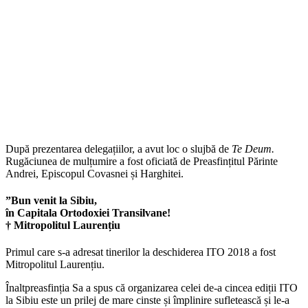
După prezentarea delegațiilor, a avut loc o slujbă de
Te Deum.
Rugăciunea de mulțumire a fost oficiată de Preasfințitul Părinte
Andrei, Episcopul Covasnei și Harghitei.
”Bun venit la Sibiu,
în Capitala Ortodoxiei Transilvane!
† Mitropolitul Laurențiu
Primul care s-a adresat tinerilor la deschiderea ITO 2018 a fost
Mitropolitul Laurențiu.
Înaltpreasfinția Sa a spus că organizarea celei de-a cincea ediții ITO
la Sibiu este un prilej de mare cinste și împlinire sufletească și le-a