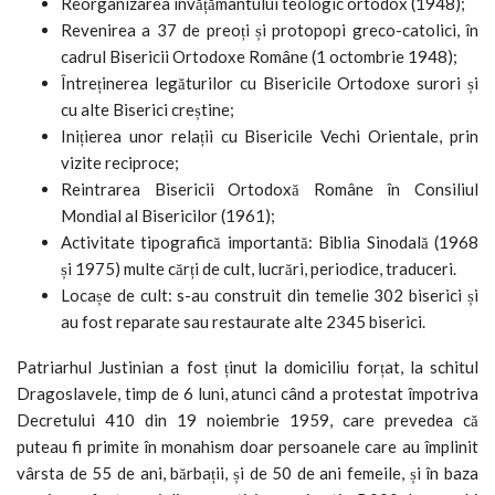
Reorganizarea învățământului teologic ortodox (1948);
Revenirea a 37 de preoți și protopopi greco-catolici, în
cadrul Bisericii Ortodoxe Române (1 octombrie 1948);
Întreținerea legăturilor cu Bisericile Ortodoxe surori și
cu alte Biserici creștine;
Inițierea unor relații cu Bisericile Vechi Orientale, prin
vizite reciproce;
Reintrarea Bisericii Ortodoxă Române în Consiliul
Mondial al Bisericilor (1961);
Activitate tipografică importantă: Biblia Sinodală (1968
și 1975) multe cărți de cult, lucrări, periodice, traduceri.
Locașe de cult: s-au construit din temelie 302 biserici și
au fost reparate sau restaurate alte 2345 biserici.
Patriarhul Justinian a fost ținut la domiciliu forțat, la schitul
Dragoslavele, timp de 6 luni, atunci când a protestat împotriva
Decretului 410 din 19 noiembrie 1959, care prevedea că
puteau fi primite în monahism doar persoanele care au împlinit
vârsta de 55 de ani, bărbații, și de 50 de ani femeile, și în baza