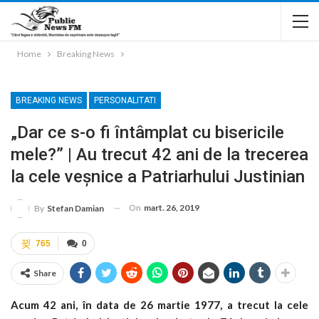
Home
Breaking News
BREAKING NEWS
PERSONALITATI
„Dar ce s-o fi întâmplat cu bisericile
mele?” | Au trecut 42 ani de la trecerea
la cele veșnice a Patriarhului Justinian
On
mart. 26, 2019
By
Stefan Damian
765
0
Share
Acum 42 ani, în data de 26 martie 1977, a trecut la cele