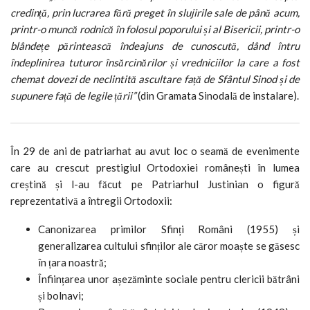
credință, prin lucrarea fără preget în slujirile sale de până acum,
printr-o muncă rodnică în folosul poporului și al Bisericii, printr-o
blândețe părintească îndeajuns de cunoscută, dând întru
îndeplinirea tuturor însărcinărilor și vredniciilor la care a fost
chemat dovezi de neclintită ascultare față de Sfântul Sinod și de
supunere față de legile țării”
(din Gramata Sinodală de instalare).
În 29 de ani de patriarhat au avut loc o seamă de evenimente
care au crescut prestigiul Ortodoxiei românești în lumea
creștină și l-au făcut pe Patriarhul Justinian o figură
reprezentativă a întregii Ortodoxii:
Canonizarea primilor Sfinți Români (1955) și
generalizarea cultului sfinților ale căror moaște se găsesc
în țara noastră;
Înființarea unor așezăminte sociale pentru clericii bătrâni
și bolnavi;