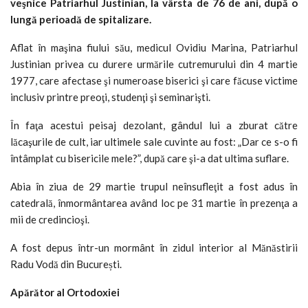
veşnice Patriarhul Justinian, la vârsta de 76 de ani, după o
lungă perioadă de spitalizare.
Aflat în maşina fiului său, medicul Ovidiu Marina, Patriarhul
Justinian privea cu durere urmările cutremurului din 4 martie
1977, care afectase şi numeroase biserici şi care făcuse victime
inclusiv printre preoţi, studenţi şi seminarişti.
În faţa acestui peisaj dezolant, gândul lui a zburat către
lăcaşurile de cult, iar ultimele sale cuvinte au fost: „Dar ce s-o fi
întâmplat cu bisericile mele?”, după care şi-a dat ultima suflare.
Abia în ziua de 29 martie trupul neînsufleţit a fost adus în
catedrală, înmormântarea având loc pe 31 martie în prezenţa a
mii de credincioşi.
A fost depus într-un mormânt în zidul interior al Mănăstirii
Radu Vodă din București.
Apărător al Ortodoxiei