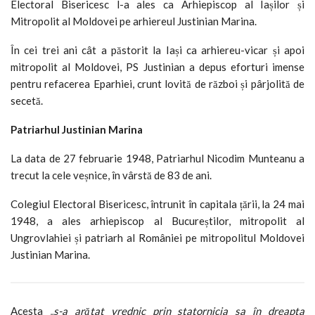
Electoral Bisericesc l-a ales ca Arhiepiscop al Iașilor și
Mitropolit al Moldovei pe arhiereul Justinian Marina.
În cei trei ani cât a păstorit la Iași ca arhiereu-vicar și apoi
mitropolit al Moldovei, PS Justinian a depus eforturi imense
pentru refacerea Eparhiei, crunt lovită de război și pârjolită de
secetă.
Patriarhul Justinian Marina
La data de 27 februarie 1948, Patriarhul Nicodim Munteanu a
trecut la cele veșnice, în vârstă de 83 de ani.
Colegiul Electoral Bisericesc, întrunit în capitala țării, la 24 mai
1948, a ales arhiepiscop al Bucureștilor, mitropolit al
Ungrovlahiei și patriarh al României pe mitropolitul Moldovei
Justinian Marina.
Acesta
„s-a arătat vrednic prin statornicia sa în dreapta