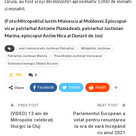
căruia, au fost scoși din mănăstiri aproximativ 5.000 de monahi
și monahii.
(Foto:
Mitropolitul Iustin Moisescu al Moldovei, Episcopul-
vicar patriarhal Antonie Plămădeală, patriarhul Justinian
Marina, episcopul Antim Nica al Dunării de Jos
)
anul comemorativ Justinian Patriarhul
Mitopolitul Justinian
Patriarhul Justinian Marina
Preasfințitul Justinian Vasluianul
Seminarul teologic Sfântul Nicolae
765
0
Share
Facebook
Twitter
ReddIt
PREV POST
NEXT POST
(VIDEO) 13 ani de
Parlamentul European a
Mitropolie celebrați
votat pentru renunțarea
liturgic la Cluj
la ora de vară începând
cu anul 2021