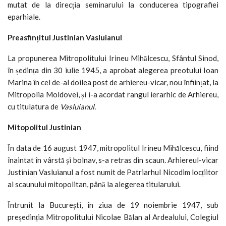
mutat de la direcția seminarului la conducerea tipografiei
eparhiale.
Preasfințitul Justinian Vasluianul
La propunerea Mitropolitului Irineu Mihălcescu, Sfântul Sinod,
în ședința din 30 iulie 1945, a aprobat alegerea preotului Ioan
Marina în cel de-al doilea post de arhiereu-vicar, nou înființat, la
Mitropolia Moldovei, și i-a acordat rangul ierarhic de Arhiereu,
cu titulatura de
Vasluianul.
Mitopolitul Justinian
În data de 16 august 1947, mitropolitul Irineu Mihălcescu, fiind
înaintat în vârstă și bolnav, s-a retras din scaun. Arhiereul-vicar
Justinian Vasluianul a fost numit de Patriarhul Nicodim locțiitor
al scaunului mitopolitan, până la alegerea titularului.
Întrunit la București, în ziua de 19 noiembrie 1947, sub
președinția Mitropolitului Nicolae Bălan al Ardealului, Colegiul