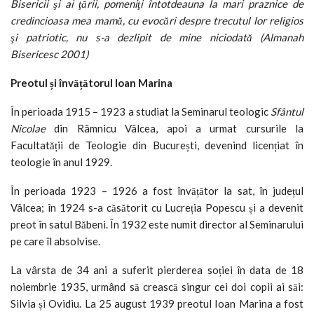
Bisericii şi ai ţării, pomeniţi întotdeauna la mari praznice de
credincioasa mea mamă, cu evocări despre trecutul lor religios
şi patriotic, nu s-a dezlipit de mine niciodată (Almanah
Bisericesc 2001)
Preotul și învățătorul Ioan Marina
În perioada 1915 – 1923 a studiat la Seminarul teologic
Sfântul
Nicolae
din Râmnicu Vâlcea, apoi a urmat cursurile la
Facultatății de Teologie din București, devenind licențiat în
teologie în anul 1929.
În perioada 1923 – 1926 a fost învățător la sat, în județul
Vâlcea; în 1924 s-a căsătorit cu Lucreția Popescu și a devenit
preot în satul Băbeni. În 1932 este numit director al Seminarului
pe care îl absolvise.
La vârsta de 34 ani a suferit pierderea soției în data de 18
noiembrie 1935, urmând să crească singur cei doi copii ai săi:
Silvia și Ovidiu. La 25 august 1939 preotul Ioan Marina a fost