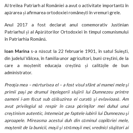
Al treilea Patriarh al României a avut o activitate importantă în
apărarea și afirmarea ortodoxiei românești în vremuri grele.
Anul 2017 a fost declarat anul comemorativ Justinian
Patriarhul și al Apărătorilor Ortodoxiei în timpul comunismului
în Patriarhia Română.
Ioan Marina
s-a născut la 22 februarie 1901, în satul Suieşti,
din judelul Vâlcea, în familia unor agricultori, buni creştini, de la
care a moștenit educația creștină și calitățile de bun
administrator.
Preoţia mea – mărturisea el – a fost visul sfânt al mamei mele şi
primii paşi pe drumul înţelegerii slujirii lui Dumnezeu printre
oameni i-am făcut sub călăuzirea ei curată şi evlavioasă. Am
avut privilegiul să respir în casa părinţilor mei duhul unui
creştinism autentic, întemeiat pe faptele iubirii lui Dumnezeu şi
aproapele. Mireasma acestui duh din căminul copilăriei mele,
moştenit de la bunicii, moşii şi strămoşii mei, vrednici slujitori ai