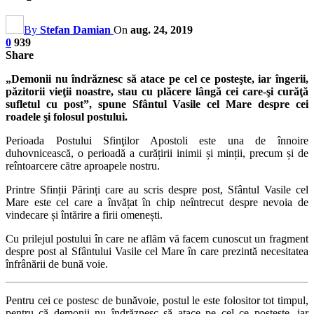
By
Stefan Damian
On
aug. 24, 2019
0
939
Share
„Demonii nu îndrăznesc să atace pe cel ce posteşte, iar îngerii,
păzitorii vieţii noastre, stau cu plăcere lângă cei care-şi curăţă
sufle­tul cu post”, spune Sfântul Vasile cel Mare despre cei
roadele şi folosul postului.
Perioada Postului Sfinţilor Apostoli este una de înnoire
duhovnicească, o perioadă a curățirii inimii și minții, precum și de
reîntoarcere către aproapele nostru.
Printre Sfinții Părinți care au scris despre post, Sfântul Vasile cel
Mare este cel care a învățat în chip neîntrecut despre nevoia de
vindecare și întărire a firii omenești.
Cu prilejul postului în care ne aflăm vă facem cunoscut un fragment
despre post al Sfântului Vasile cel Mare în care prezintă necesitatea
înfrânării de bună voie.
Pentru cei ce postesc de bunăvoie, postul le este folositor tot timpul,
pentru că demonii nu îndrăznesc să atace pe cel ce posteşte, iar