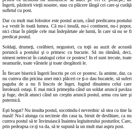
îngerii, păzitorii vieţii noastre, stau cu plăcere lângă cei care-şi curăţă
sufle­tul cu post.
Dar cu mult mai folositor este postul acum, când predicarea postului
s-a vestit în toată lumea. Că nu-i insulă, nu-i continent, nu-i popor,
nici chiar în păr­ţile cele mai îndepărtate ale lumii, în care să nu se fi
predicat postul.
Soldaţi, drumeţi, corăbieri, negustori, cu toţii au auzit de această
poruncă a postului şi o primesc cu bucurie. Să nu rămână, deci,
nimeni ne­trecut în catalogul celor ce postesc! In el sunt trecute, toate
neamurile, toate vârstele şi toate dregătorii le.
În fiecare biserică îngerii înscriu pe cei ce postesc. Ia aminte, dar, ca
nu cumva din pricina unei mici plă­ceri ce ţi-o dau bucatele, să suferi
paguba de a nu fi înscris de înger, fugind dinaintea celui care
înrolează ostaşi. E mai mică primejdia când un soldat aruncă pavăza
şi fuge, decât atunci când un creştin aruncă postul, arma cea tare şi
puternică.
Eşti bogat? Nu insulta postul, socotindu-l nevred­nic să stea cu tine Ia
masă! Nu-l alunga cu necinste din casa ta, biruit de desfătare, ca nu
cumva postul să te învinuiască înaintea legiuitorului posturilor, Care,
prin pedeapsa ce-ţi va da, să te supună la un mult mai aspru post.