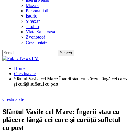
Isteria Presei
Mozaic
Personalitati
Istorie
Sinaxar
Traditii
Viata Sanatoasa
Zvonotecă
Crestinatate
Home
Crestinatate
Sfântul Vasile cel Mare: Îngerii stau cu plăcere lângă cei care-
şi curăţă sufle­tul cu post
Crestinatate
Sfântul Vasile cel Mare: Îngerii stau cu
plăcere lângă cei care-şi curăţă sufle­tul
cu post