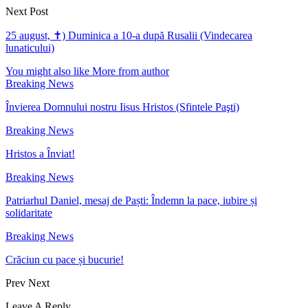
Next Post
25 august, ✝) Duminica a 10-a după Rusalii (Vindecarea
lunaticului)
You might also like
More from author
Breaking News
Învierea Domnului nostru Iisus Hristos (Sfintele Paşti)
Breaking News
Hristos a Înviat!
Breaking News
Patriarhul Daniel, mesaj de Paști: Îndemn la pace, iubire și
solidaritate
Breaking News
Crăciun cu pace și bucurie!
Prev
Next
Leave A Reply