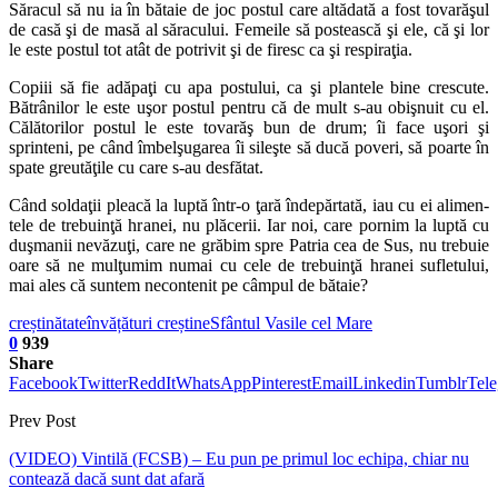
Săracul să nu ia în bătaie de joc postul care altădată a fost tovarăşul
de casă şi de masă al săracului. Femeile să postească şi ele, că şi lor
le este postul tot atât de potrivit şi de firesc ca şi respiraţia.
Copiii să fie adăpaţi cu apa postului, ca şi plantele bine crescute.
Bătrânilor le este uşor postul pentru că de mult s-au obişnuit cu el.
Călătorilor postul le este tovarăş bun de drum; îi face uşori şi
sprinteni, pe când îmbelşugarea îi sileşte să ducă poveri, să poarte în
spate greutăţile cu care s-au desfătat.
Când soldaţii pleacă la luptă într-o ţară îndepărtată, iau cu ei alimen­
tele de trebuinţă hranei, nu plăcerii. Iar noi, care por­nim la luptă cu
duşmanii nevăzuţi, care ne grăbim spre Patria cea de Sus, nu trebuie
oare să ne mulţu­mim numai cu cele de trebuinţă hranei sufletului,
mai ales că suntem necontenit pe câmpul de bătaie?
creștinătate
învățături creștine
Sfântul Vasile cel Mare
0
939
Share
Facebook
Twitter
ReddIt
WhatsApp
Pinterest
Email
Linkedin
Tumblr
Tel
Prev Post
(VIDEO) Vintilă (FCSB) – Eu pun pe primul loc echipa, chiar nu
contează dacă sunt dat afară