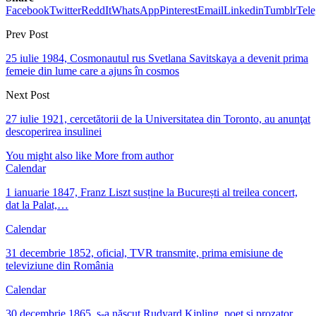
Facebook
Twitter
ReddIt
WhatsApp
Pinterest
Email
Linkedin
Tumblr
Tel
Prev Post
25 iulie 1984, Cosmonautul rus Svetlana Savitskaya a devenit prima
femeie din lume care a ajuns în cosmos
Next Post
27 iulie 1921, cercetătorii de la Universitatea din Toronto, au anunţat
descoperirea insulinei
You might also like
More from author
Calendar
1 ianuarie 1847, Franz Liszt susține la București al treilea concert,
dat la Palat,…
Calendar
31 decembrie 1852, oficial, TVR transmite, prima emisiune de
televiziune din România
Calendar
30 decembrie 1865, s-a născut Rudyard Kipling, poet și prozator