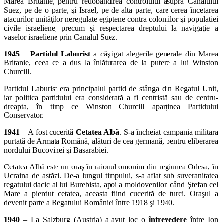
Marea Britanie, pentru redobândirea controlului asupra Canalului
Suez, pe de o parte, şi Israel, pe de alta parte, care cerea încetarea
atacurilor unităţilor neregulate egiptene contra coloniilor şi populatiei
civile israeliene, precum şi respectarea dreptului la navigaţie a
vaselor israeliene prin Canalul Suez.
1945
–
Partidul Laburist
a câştigat alegerile generale din Marea
Britanie, ceea ce a dus la înlăturarea de la putere a lui Winston
Churcill.
Partidul Laburist era principalul partid de stânga din Regatul Unit,
iar politica partidului era considerată a fi centristă sau de centru-
dreapta, în timp ce Winston Churcill aparţinea Partidului
Conservator.
1941
– A fost cucerită
Cetatea Albă
. S-a încheiat campania militara
purtată de Armata Română, alături de cea germană, pentru eliberarea
nordului Bucovinei şi Basarabiei.
Cetatea Albă este un oraş în raionul omonim din regiunea Odesa, în
Ucraina de astăzi. De-a lungul timpului, s-a aflat sub suveranitatea
regatului dacic al lui Burebista, apoi a moldovenilor, când Ştefan cel
Mare a pierdut cetatea, aceasta fiind cucerită de turci. Oraşul a
devenit parte a Regatului României între 1918 şi 1940.
1940
– La Salzburg (Austria) a avut loc o
întrevedere
între Ion