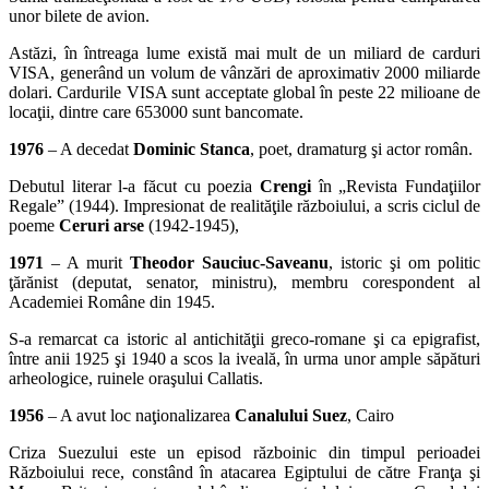
unor bilete de avion.
Astăzi, în întreaga lume există mai mult de un miliard de carduri
VISA, generând un volum de vânzări de aproximativ 2000 miliarde
dolari. Cardurile VISA sunt acceptate global în peste 22 milioane de
locaţii, dintre care 653000 sunt bancomate.
1976
– A decedat
Dominic Stanca
, poet, dramaturg şi actor român.
Debutul literar l-a făcut cu poezia
Crengi
în „Revista Fundaţiilor
Regale” (1944). Impresionat de realităţile războiului, a scris ciclul de
poeme
Ceruri arse
(1942-1945),
1971
– A murit
Theodor Sauciuc-Saveanu
, istoric şi om politic
ţărănist (deputat, senator, ministru), membru corespondent al
Academiei Române din 1945.
S-a remarcat ca istoric al antichităţii greco-romane şi ca epigrafist,
între anii 1925 şi 1940 a scos la iveală, în urma unor ample săpături
arheologice, ruinele oraşului Callatis.
1956
– A avut loc naţionalizarea
Canalului Suez
, Cairo
Criza Suezului este un episod războinic din timpul perioadei
Războiului rece, constând în atacarea Egiptului de către Franţa şi