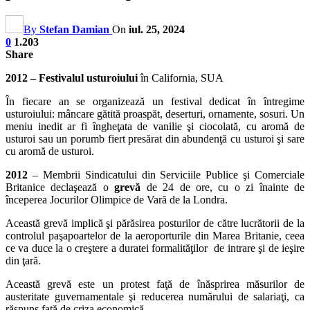
By
Stefan Damian
On
iul. 25, 2024
0
1.203
Share
2012 – Festivalul usturoiului
în California, SUA
În fiecare an se organizează un festival dedicat în întregime
usturoiului: mâncare gătită proaspăt, deserturi, ornamente, sosuri. Un
meniu inedit ar fi îngheţata de vanilie şi ciocolată, cu aromă de
usturoi sau un porumb fiert presărat din abundenţă cu usturoi şi sare
cu aromă de usturoi.
2012
– Membrii Sindicatului din Serviciile Publice şi Comerciale
Britanice declaşează o
grevă
de 24 de ore, cu o zi înainte de
începerea Jocurilor Olimpice de Vară de la Londra.
Această grevă implică şi părăsirea posturilor de către lucrătorii de la
controlul paşapoartelor de la aeroporturile din Marea Britanie, ceea
ce va duce la o creştere a duratei formalităţilor de intrare şi de ieşire
din ţară.
Această grevă este un protest faţă de înăsprirea măsurilor de
austeritate guvernamentale şi reducerea numărului de salariaţi, ca
răspuns faţă de criza economică.