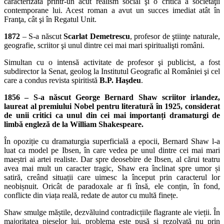
caracterizată printr-un acut realism social şi o critică a societăţii
contemporane lui. Acest roman a avut un succes imediat atât în
Franţa, cât şi în Regatul Unit.
1872
– S-a născut
Scarlat Demetrescu
, profesor de ştiinţe naturale,
geografie, scriitor şi unul dintre cei mai mari spiritualişti români.
Simultan cu o intensă activitate de profesor şi publicist, a fost
subdirector la Senat, geolog la Institutul Geografic al României şi cel
care a condus revista spiritistă
B.P. Haşdeu
.
1856 – S-a născut George Bernard Shaw scriitor irlandez,
laureat al premiului Nobel pentru literatură în 1925, considerat
de unii critici ca unul din cei mai importanți dramaturgi de
limbă engleză de la William Shakespeare.
În opoziție cu dramaturgia superficială a epocii, Bernard Shaw l-a
luat ca model pe Ibsen, în care vedea pe unul dintre cei mai mari
maeștri ai artei realiste. Dar spre deosebire de Ibsen, al cărui teatru
avea mai mult un caracter tragic, Shaw era înclinat spre umor și
satiră, creând situații care uimesc la început prin caracterul lor
neobișnuit. Oricât de paradoxale ar fi însă, ele conțin, în fond,
conflicte din viața reală, redate de autor cu multă finețe.
Shaw smulge măștile, dezvăluind contradicțiile flagrante ale vieții. În
majoritatea pieselor lui, problema este pusă și rezolvată nu prin