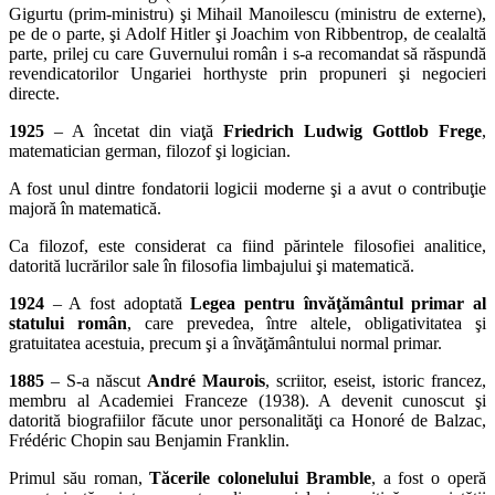
Gigurtu (prim-ministru) şi Mihail Manoilescu (ministru de externe),
pe de o parte, şi Adolf Hitler şi Joachim von Ribbentrop, de cealaltă
parte, prilej cu care Guvernului român i s-a recomandat să răspundă
revendicatorilor Ungariei horthyste prin propuneri şi negocieri
directe.
1925
– A încetat din viaţă
Friedrich Ludwig Gottlob
Frege
,
matematician german, filozof şi logician.
A fost unul dintre fondatorii logicii moderne şi a avut o contribuţie
majoră în matematică.
Ca filozof, este considerat ca fiind părintele filosofiei analitice,
datorită lucrărilor sale în filosofia limbajului şi matematică.
1924
– A fost adoptată
Legea pentru învăţământul primar al
statului român
, care prevedea, între altele, obligativitatea şi
gratuitatea acestuia, precum şi a învăţământului normal primar.
1885
– S-a născut
André Maurois
, scriitor, eseist, istoric francez,
membru al Academiei Franceze (1938). A devenit cunoscut şi
datorită biografiilor făcute unor personalităţi ca Honoré de Balzac,
Frédéric Chopin sau Benjamin Franklin.
Primul său roman,
Tăcerile colonelului Bramble
, a fost o operă