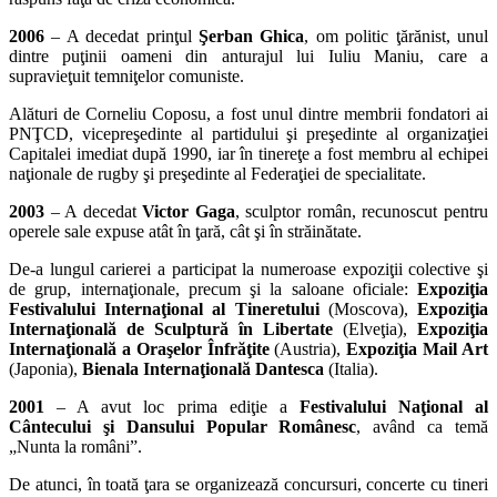
2006
– A decedat prinţul
Şerban Ghica
, om politic ţărănist, unul
dintre puţinii oameni din anturajul lui Iuliu Maniu, care a
supravieţuit temniţelor comuniste.
Alături de Corneliu Coposu, a fost unul dintre membrii fondatori ai
PNŢCD, vicepreşedinte al partidului şi preşedinte al organizaţiei
Capitalei imediat după 1990, iar în tinereţe a fost membru al echipei
naţionale de rugby şi preşedinte al Federaţiei de specialitate.
2003
– A decedat
Victor Gaga
, sculptor român, recunoscut pentru
operele sale expuse atât în ţară, cât şi în străinătate.
De-a lungul carierei a participat la numeroase expoziţii colective şi
de grup, internaţionale, precum şi la saloane oficiale:
Expoziţia
Festivalului Internaţional al Tineretului
(Moscova),
Expoziţia
Internaţională de Sculptură în Libertate
(Elveţia),
Expoziţia
Internaţională a Oraşelor Înfrăţite
(Austria),
Expoziţia Mail Art
(Japonia),
Bienala Internaţională Dantesca
(Italia).
2001
– A avut loc prima ediţie a
Festivalului Naţional al
Cântecului şi Dansului Popular Românesc
, având ca temă
„Nunta la români”.
De atunci, în toată ţara se organizează concursuri, concerte cu tineri