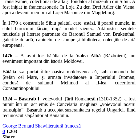
Transilvaniei, colecţionar de artă şi fondator al muzeului din Sibiu. A
fost iniţiat în francmasonerie în Loja Zu den Drei Adler din Viena,
apoi a devenit membru al Lojei Masonice din Magdeburg.
În 1779 a construit la Sibiu palatul, care, astăzi, îi poartă numele, în
stilul barocului târziu, după model vienez. Adăpostea seratele
muzicale şi literare patronate de Baronul Samuel von Brukenthal,
galeriile de artă, cabinetul de stampe şi biblioteca, colecţiile de artă
europeană.
1476
– A avut loc bătălia de la
Valea Albă
(Războieni), un
eveniment important din istoria Moldovei.
Bătălia s-a purtat între oastea moldovenească, sub comanda lui
Ştefan cel Mare, şi armata invadatoare a Imperiului Otoman,
condusă de sultanul Mehmed al II-lea, cuceritorul
Constantinopolului.
1324
–
Basarab I
, voievodul Ţării Româneşti (1310-1352), a fost
numit într-un act emis de Cancelaria maghiară „voievodul nostru
transalpin”. Basarab a acceptat suzeranitatea regelui Ungariei, fiind
recunoscut stăpânitor al Banatului.
George Bernard Shaw
literatură franceză
0
1.203
Share