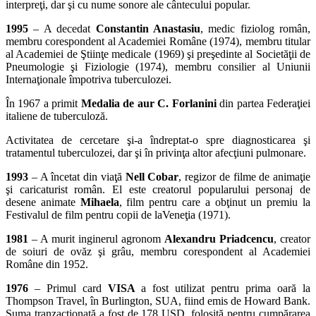
interpreţi, dar şi cu nume sonore ale cântecului popular.
1995
– A decedat
Constantin Anastasiu
, medic fiziolog român,
membru corespondent al Academiei Române (1974), membru titular
al Academiei de Ştiinţe medicale (1969) şi preşedinte al Societăţii de
Pneumologie şi Fiziologie (1974), membru consilier al Uniunii
Internaţionale împotriva tuberculozei.
În 1967 a primit
Medalia de aur C. Forlanini
din partea Federaţiei
italiene de tuberculoză.
Activitatea de cercetare şi-a îndreptat-o spre diagnosticarea şi
tratamentul tuberculozei, dar şi în privinţa altor afecţiuni pulmonare.
1993
– A încetat din viaţă
Nell Cobar
, regizor de filme de animaţie
şi caricaturist român. El este creatorul popularului personaj de
desene animate
Mihaela
, film pentru care a obţinut un premiu la
Festivalul de film pentru copii de laVeneţia (1971).
1981
– A murit inginerul agronom
Alexandru Priadcencu
, creator
de soiuri de ovăz şi grâu, membru corespondent al Academiei
Române din 1952.
1976
– Primul card
VISA
a fost utilizat pentru prima oară la
Thompson Travel, în Burlington, SUA, fiind emis de Howard Bank.
Suma tranzacţionată a fost de 178 USD, folosită pentru cumpărarea