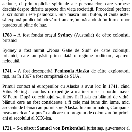
acțiune, ci prin replicile spirituale ale personajelor, care vorbesc
deschis despre diferite aspecte din viața societății. Procedeul preferat
al scriitorului este paradoxul. Sub masca unui bufon, el caută astfel
să expună publicului adevăruri amare, îmbrăcându-le în forma unor
paradoxuri pline de haz.
1788
– A fost fondat oraşul
Sydney
(Australia) de către coloniştii
britanici.
Sydney a fost numit „Noua Galie de Sud” de către coloniştii
britanici, care au găsit prima dată o regiune roditoare, aparent
nelocuită.
1741
– A fost descoperită
Peninsula Alaska
de către exploratorii
ruşi, iar în 1867 a fost cumpărată de SUA.
Primul contact al europenilor cu Alaska a avut loc în 1741, când
Vitus Bering a condus o expediţie a marinei ruse la bordul navei
Sf.Petru. După ce echipajul s-a întors în Rusia cu blănuri de vidră,
blănuri care au fost considerate a fi cele mai bune din lume, mici
asociaţii de blănari au pornit spre Alaska. În anii următori, Compania
ruso-americană a pus în aplicare un program de colonizare în primii
ani ai secolului al XIX-lea.
1721
– S-a născut
Samuel von Brukenthal
, jurist saş, guvernator al