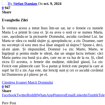
By
Stefan Damian
On
oct. 9, 2024
0
947
Share
Evanghelia Zilei
În vremea aceea a intrat Iisus într-un sat, iar o femeie cu numele
Marta L-a primit în casa ei. Şi ea avea o soră ce se numea Maria,
care, aşezându-se la picioarele Domnului, asculta cuvântul Lui. Iar
Marta se silea cu multă slujire şi, apropiindu-se, a zis: Doamne, oare
nu socoteşti că sora mea m-a lăsat singură să slujesc? Spune-i, deci,
să-mi ajute. Și răspunzând, Domnul i-a zis: Marto, Marto, te
îngrijeşti și pentru multe te silești, dar un singur lucru trebuie: căci
Maria partea cea bună și-a ales, care nu se va lua de la ea. Și, când
zicea El acestea, o femeie din mulțime, ridicând glasul, I-a zis:
Fericit este pântecele care Te-a purtat şi fericit este pieptul la care ai
supt! Iar El a zis: Aşa este, dar fericiţi sunt și cei ce ascultă cuvântul
lui Dumnezeu şi-l păzesc pe el.
Cinstirea Icoanei Maicii Domnului
0
947
Share
Facebook
Twitter
ReddIt
WhatsApp
Pinterest
Email
Linkedin
Tumblr
Tel
Prev Post