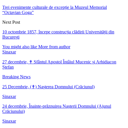
Trei evenimente culturale de excepție la Muzeul Memorial
“Octavian Goga”
Next Post
10 octombrie 1857, începe construcția clădirii Universității din
București
You might also like
More from author
Sinaxar
27 decembrie, ✝ Sfântul Apostol Întâiul Mucenic și Arhidiacon
Ștefan
Breaking News
25 Decembrie, (✝) Nașterea Domnului (Crăciunul)
Sinaxar
24 decembrie, Înainte-prăznuirea Naşterii Domnului (Ajunul
Crăciunului)
Sinaxar