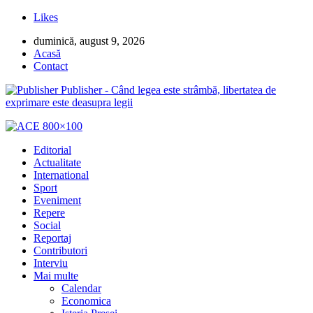
Likes
duminică, august 9, 2026
Acasă
Contact
Publisher - Când legea este strâmbă, libertatea de
exprimare este deasupra legii
Editorial
Actualitate
International
Sport
Eveniment
Repere
Social
Reportaj
Contributori
Interviu
Mai multe
Calendar
Economica