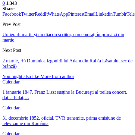
0
1.343
Share
Facebook
Twitter
ReddIt
WhatsApp
Pinterest
Email
Linkedin
Tumblr
Tel
Prev Post
Un ierarh martir și un diacon scriitor, comemorați în prima zi din
martie
Next Post
2 martie, ✝) Duminica izgonirii lui Adam din Rai (a Lăsatului sec de
brânză)
You might also like
More from author
Calendar
1 ianuarie 1847, Franz Liszt susține la București al treilea concert,
dat la Palat,…
Calendar
31 decembrie 1852, oficial, TVR transmite, prima emisiune de
televiziune din România
Calendar