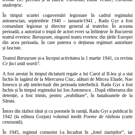
studențesc
.
În timpul scurtei coguvernări legionare în cadrul regimului
antonescian, septembrie 1940 – ianuarie1941 , Radu Gyr a fost
comandant legionar și director general al teatrelor. În aceasta
perioadă, a autorizat o trupă de actori evrei sa înființeze în Bucuresti
teatrul evreiesc
Barașeum
, singurul teatru evreiesc din țările Europei
din acea perioada, în care puterea o dețineau regimuri autoritare
și fasciste.
Teatrul
Barașeum
și-a început activitatea la 1 martie 1941, cu revista
Ce faci astă seară?
.
A fost arestat în timpul dictaturii regale a lui Carol al II-lea şi a stat
închis în lagărul de la Miercurea Ciuc, alături de Mircea Eliade, Nae
Ionescu și alți intelectuali din perioada interbelică. Radu Gyr a fost
închis și în timpul regimului lui Ion Antonescu . După eliberarea din
detenție, a fost trimis, pentru „reabilitare”, în batalioanele de la
Sărata.
Întors din război rănit și cu poemele în raniță, Radu Gyr a publicat în
1942 (la editura Gorjan) volumul inedit
Poeme de războiu
(carte
cenzurată).
În 1945, regimul comunist l-a încadrat în „lotul ziariștilor”, iar