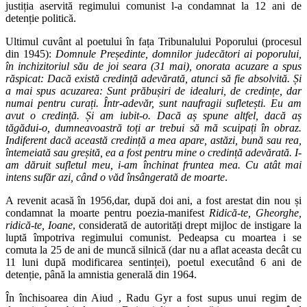
justiția aservită regimului comunist l-a condamnat la 12 ani de
detenție politică.
Ultimul cuvânt al poetului în fața Tribunalului Poporului (procesul
din 1945):
Domnule Președinte, domnilor judecători ai poporului,
în inchizitoriul său de joi seara (31 mai), onorata acuzare a spus
răspicat: Dacă există credință adevărată, atunci să fie absolvită. Și
a mai spus acuzarea: Sunt prăbușiri de idealuri, de credințe, dar
numai pentru curați. Într-adevăr, sunt naufragii sufletești. Eu am
avut o credință. Și am iubit-o. Dacă aș spune altfel, dacă aș
tăgădui-o, dumneavoastră toți ar trebui să mă scuipați în obraz.
Indiferent dacă această credință a mea apare, astăzi, bună sau rea,
întemeiată sau greșită, ea a fost pentru mine o credință adevărată. I-
am dăruit sufletul meu, i-am închinat fruntea mea. Cu atât mai
intens sufăr azi, când o văd însângerată de moarte
.
A revenit acasă în 1956,dar, după doi ani, a fost arestat din nou și
condamnat la moarte pentru poezia-manifest
Ridică-te, Gheorghe,
ridică-te, Ioane
, considerată de autorități drept mijloc de instigare la
luptă împotriva regimului comunist. Pedeapsa cu moartea i se
comuta la 25 de ani de muncă silnică (dar nu a aflat aceasta decât cu
11 luni după modificarea sentinței), poetul executând 6 ani de
detenție, până la amnistia generală din 1964.
În închisoarea din Aiud , Radu Gyr a fost supus unui regim de