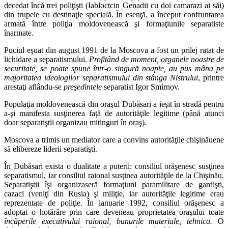
decedat încă trei poliţişti (Iabloctcin Genadii cu doi camarazi ai săi)
din trupele cu destinaţie specială. În esenţă, a început confruntarea
armată între poliţia moldovenească şi formaţiunile separatiste
înarmate.
Puciul eşuat din august 1991 de la Moscova a fost un prilej ratat de
lichidare a separatismului.
Profitând de moment, organele noastre de
securitate, se poate spune într-o singură noapte, au pus mâna pe
majoritatea ideologilor separatismului din stânga Nistrului
, printre
arestaţi aflându-se
preşedintele
separatist Igor Smirnov.
Populaţia moldovenească din oraşul Dubăsari a ieşit în stradă pentru
a-şi manifesta susţinerea faţă de autorităţile legitime (până atunci
doar separatiştii organizau mitinguri în oraş).
Moscova a trimis un mediator care a convins autorităţile chişinăuene
să elibereze liderii separatişti.
În Dubăsari exista o dualitate a puterii: consiliul orăşenesc susţinea
separatismul, iar consiliul raional susţinea autorităţile de la Chişinău.
Separatiştii îşi organizaseră formaţiuni paramilitare de gardişti,
cazaci (veniţi din Rusia) şi miliţie, iar autorităţile legitime erau
reprezentate de poliţie. În ianuarie 1992, consiliul orăşenesc a
adoptat o hotărâre prin care deveneau proprietatea oraşului toate
încăperile executivului raional, bunurile materiale, tehnica.
O