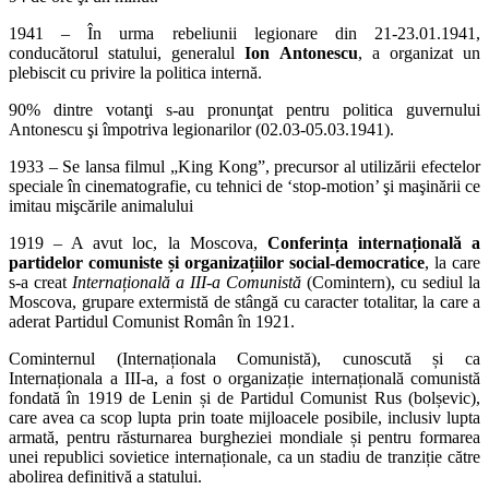
1941 – În urma rebeliunii legionare din 21-23.01.1941,
conducătorul statului, generalul
Ion Antonescu
, a organizat un
plebiscit cu privire la politica internă.
90% dintre votanţi s-au pronunţat pentru politica guvernului
Antonescu şi împotriva legionarilor (02.03-05.03.1941).
1933 – Se lansa filmul „King Kong”, precursor al utilizării efectelor
speciale în cinematografie, cu tehnici de ‘stop-motion’ şi maşinării ce
imitau mişcările animalului
1919 – A avut loc, la Moscova,
Conferința internațională a
partidelor comuniste și organizațiilor social-democratice
, la care
s-a creat
Internațională a III-a Comunistă
(Comintern), cu sediul la
Moscova, grupare extermistă de stângă cu caracter totalitar, la care a
aderat Partidul Comunist Român în 1921.
Cominternul (Internaționala Comunistă), cunoscută și ca
Internaționala a III-a, a fost o organizație internațională comunistă
fondată în 1919 de Lenin și de Partidul Comunist Rus (bolșevic),
care avea ca scop lupta prin toate mijloacele posibile, inclusiv lupta
armată, pentru răsturnarea burgheziei mondiale și pentru formarea
unei republici sovietice internaționale, ca un stadiu de tranziție către
abolirea definitivă a statului.