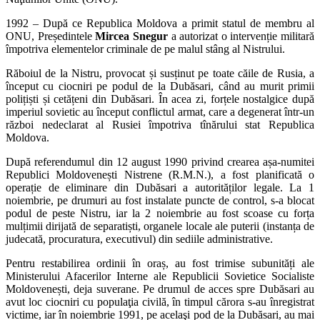
1992 – După ce Republica Moldova a primit statul de membru al
ONU, Președintele
Mircea Snegur
a autorizat o intervenție militară
împotriva elementelor criminale de pe malul stâng al Nistrului.
Răboiul de la Nistru, provocat și susținut pe toate căile de Rusia, a
început cu ciocniri pe podul de la Dubăsari, când au murit primii
polițiști și cetățeni din Dubăsari. În acea zi, forțele nostalgice după
imperiul sovietic au început conflictul armat, care a degenerat într-un
război nedeclarat al Rusiei împotriva tînărului stat Republica
Moldova.
După referendumul din 12 august 1990 privind crearea așa-numitei
Republici Moldovenești Nistrene (R.M.N.), a fost planificată o
operație de eliminare din Dubăsari a autorităților legale. La 1
noiembrie, pe drumuri au fost instalate puncte de control, s-a blocat
podul de peste Nistru, iar la 2 noiembrie au fost scoase cu forța
mulțimii dirijată de separatiști, organele locale ale puterii (instanța de
judecată, procuratura, executivul) din sediile administrative.
Pentru restabilirea ordinii în oraș, au fost trimise subunități ale
Ministerului Afacerilor Interne ale Republicii Sovietice Socialiste
Moldovenești, deja suverane. Pe drumul de acces spre Dubăsari au
avut loc ciocniri cu populaţia civilă, în timpul cărora s-au înregistrat
victime, iar în noiembrie 1991, pe acelaşi pod de la Dubăsari, au mai