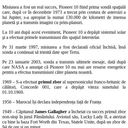
Misiunea a fost un real succes, Pioneer 10 fiind prima sondă spaţială
care, după ce în decembrie 1973 a trecut prin centura de asteroizi a
lui Jupiter, s-a apropiat la numai 130.000 de kilometri de imensa
planetă şi a transmis imagini cu prim-planuri.
La 10 ani după acest eveniment, Pioneer 10 a depăşit sistemul solar
şi a efectuat primele transmisiuni din spaţiul interstelar.
Pe 31 martie 1997, misiunea a fost declarată oficial închisă, însă
sonda a continuat să trimită date spre Terra.
Pe 23 ianuarie 2003, sonda a transmis ultimele mesaje, dată după
care NASA a anunţat că Pioneer 10 nu mai are resurse energetice
pentru a efectua transmisiuni către planeta noastră.
1969 – S-a efectuat
primul zbor
al supersonicului franco-britanic de
călători, Concorde 001, care a depăşit viteza sunetului la
01.10.1969.
1956 – Marocul își declara independența față de Franța
1949 – Căpitanul
James Gallagher
a încheiat cu succes primul zbor
non-stop în jurul Pământului. Avionul său, Lucky Lady II, a aterizat
cu bine la baza Fort Worth din Texas, Statele Unite, după un zbor de
94 de ore şi un minut.