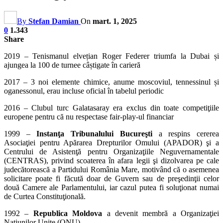
By
Stefan Damian
On
mart. 1, 2025
0
1.343
Share
2019 – Tenismanul elvețian Roger Federer triumfa la Dubai și
ajungea la 100 de turnee câștigate în carieră
2017 – 3 noi elemente chimice, anume moscoviul, tennessinul și
oganessonul, erau incluse oficial în tabelul periodic
2016 – Clubul turc Galatasaray era exclus din toate competiţiile
europene pentru că nu respectase fair-play-ul financiar
1999 –
Instanţa Tribunalului Bucureşti
a respins cererea
Asociaţiei pentru Apărarea Drepturilor Omului (APADOR) şi a
Centrului de Asistenţă pentru Organizaţiile Neguvernamentale
(CENTRAS), privind scoaterea în afara legii şi dizolvarea pe cale
judecătorească a Partidului România Mare, motivând că o asemenea
solicitare poate fi făcută doar de Guvern sau de preşedinţii celor
două Camere ale Parlamentului, iar cazul putea fi soluţionat numai
de Curtea Constituţională.
1992 –
Republica Moldova
a devenit membră a Organizaţiei
Naţiunilor Unite (ONU).