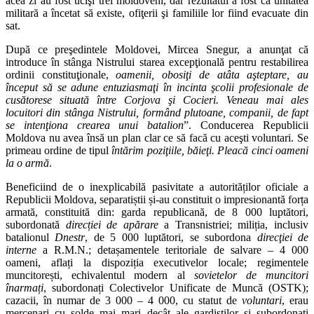
acea zi au fost ucişi trei moldoveni, dar rezultatul a fost că unitatea
militară a încetat să existe, ofiţerii şi familiile lor fiind evacuate din
sat.
După ce preşedintele Moldovei, Mircea Snegur, a anunţat că
introduce în stânga Nistrului starea excepţională pentru restabilirea
ordinii constituţionale,
oamenii, obosiţi de atâta aşteptare, au
început să se adune entuziasmaţi în incinta şcolii profesionale de
cusătorese situată între Corjova şi Cocieri. Veneau mai ales
locuitori din stânga Nistrului, formând plutoane, companii, de fapt
se intenţiona crearea unui batalion
”. Conducerea Republicii
Moldova nu avea însă un plan clar ce să facă cu aceşti voluntari. Se
primeau ordine de tipul
întărim poziţiile, băieţi. Pleacă cinci oameni
la o armă
.
Beneficiind de o inexplicabilă pasivitate a autorităților oficiale a
Republicii Moldova, separatiștii și-au constituit o impresionantă forța
armată, constituită din: garda republicană, de 8 000 luptători,
subordonată
direcției de apărare
a Transnistriei; miliția, inclusiv
batalionul
Dnestr
, de 5 000 luptători, se subordona
direcţiei de
interne
a R.M.N.; detașamentele teritoriale de salvare – 4 000
oameni, aflați la dispoziția executivelor locale; regimentele
muncitorești, echivalentul modern al
sovietelor de muncitori
înarmați
, subordonați Colectivelor Unificate de Muncă (OSTK);
cazacii, în numar de 3 000 – 4 000, cu statut de
voluntari
, erau
mercenari cu solde mai mari decât ale gardiștilor și subordonați