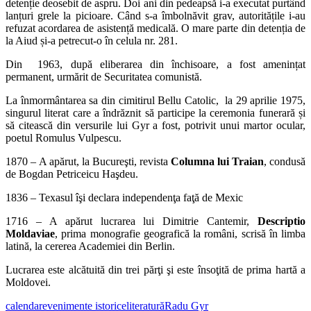
detenție deosebit de aspru. Doi ani din pedeapsă i-a executat purtând
lanțuri grele la picioare. Când s-a îmbolnăvit grav, autoritățile i-au
refuzat acordarea de asistență medicală. O mare parte din detenția de
la Aiud și-a petrecut-o în celula nr. 281.
Din 1963, după eliberarea din închisoare, a fost amenințat
permanent, urmărit de Securitatea comunistă.
La înmormântarea sa din cimitirul Bellu Catolic, la 29 aprilie 1975,
singurul literat care a îndrăznit să participe la ceremonia funerară și
să citească din versurile lui Gyr a fost, potrivit unui martor ocular,
poetul Romulus Vulpescu.
1870 – A apărut, la Bucureşti, revista
Columna lui Traian
, condusă
de Bogdan Petriceicu Haşdeu.
1836 – Texasul îşi declara independenţa faţă de Mexic
1716 – A apărut lucrarea lui Dimitrie Cantemir,
Descriptio
Moldaviae
, prima monografie geografică la români, scrisă în limba
latină, la cererea Academiei din Berlin.
Lucrarea este alcătuită din trei părţi şi este însoţită de prima hartă a
Moldovei.
calendar
evenimente istorice
literatură
Radu Gyr