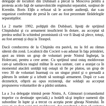
delegaţie de locuitori din Dubăsari a plecat la Moscova pentru a
protesta acolo faţă de samavolniciile regimului separatist, susţinut de
Kremlin. Boris Elţîn a refuzat să le acorde audienţă, dar s-au
organizat conferinţe de presă în care au fost prezentate fărădelegile
separatiştilor.
La 2 martie 1992, poliţiştii din Dubăsari, lipsiţi de sprijinul
Chişinăului şi cu armament insuficient în dotare, au acceptat să
predea sediul în schimbul promisiunii că vor fi lăsaţi să plece, totuși,
au fost arestați și duși la Tiraspol.
Dacă conducerea de la Chişinău era pasivă, nu la fel au rămas
sătenii din zonă. Localnicii din Cocieri s-au adunat în faţa primăriei,
apoi au trimis un grup de voluntari peste Nistrul îngheţat, la
Holercani, pentru a cere arme. Cu sprijinul unui ostaş moldovean
care-şi satisfăcea stagiul militar în acea unitate, care a aranjat ca în
momentul atacării unităţii toţi ostaşii să fie pe platou, un grup de
vreo 30 de voluntari înarmaţi cu un singur pistol şi o grenadă a
pătruns în unitate şi a izbutit să sustragă armament. După ce s-au
dezmeticit, ofiţerii au opus rezistenţă, dar soldaţii au acceptat
propunerea voluntarilor de a părăsi unitatea.
La a 3-a delegaţie trimisă peste Nistru, A. Gămurari (comandantul
trupelor cu destinaţie specială,) a hotărît să-şi implice oamenii din
subordine în lupte şi a trecut cu aceştia peste gheaţa Nistrului. În