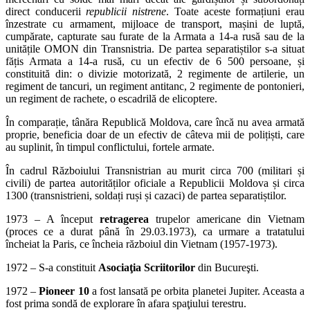
direct conducerii
republicii nistrene
. Toate aceste formațiuni erau
înzestrate cu armament, mijloace de transport, mașini de luptă,
cumpărate, capturate sau furate de la Armata a 14-a rusă sau de la
unitățile OMON din Transnistria. De partea separatiștilor s-a situat
fățis Armata a 14-a rusă, cu un efectiv de 6 500 persoane, și
constituită din: o divizie motorizată, 2 regimente de artilerie, un
regiment de tancuri, un regiment antitanc, 2 regimente de pontonieri,
un regiment de rachete, o escadrilă de elicoptere.
În comparație, tânăra Republică Moldova, care încă nu avea armată
proprie, beneficia doar de un efectiv de câteva mii de polițiști, care
au suplinit, în timpul conflictului, fortele armate.
În cadrul Războiului Transnistrian au murit circa 700 (militari și
civili) de partea autorităților oficiale a Republicii Moldova și circa
1300 (transnistrieni, soldați ruși și cazaci) de partea separatiștilor.
1973 – A început
retragerea
trupelor americane din Vietnam
(proces ce a durat până în 29.03.1973), ca urmare a tratatului
încheiat la Paris, ce încheia războiul din Vietnam (1957-1973).
1972 – S-a constituit
Asociaţia Scriitorilor
din Bucureşti.
1972 –
Pioneer 10
a fost lansată pe orbita planetei Jupiter. Aceasta a
fost prima sondă de explorare în afara spaţiului terestru.