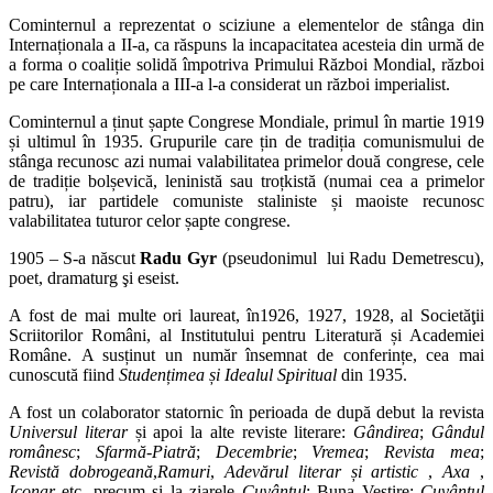
Cominternul a reprezentat o sciziune a elementelor de stânga din
Internaționala a II-a, ca răspuns la incapacitatea acesteia din urmă de
a forma o coaliție solidă împotriva Primului Război Mondial, război
pe care Internaționala a III-a l-a considerat un război imperialist.
Cominternul a ținut șapte Congrese Mondiale, primul în martie 1919
și ultimul în 1935. Grupurile care țin de tradiția comunismului de
stânga recunosc azi numai valabilitatea primelor două congrese, cele
de tradiție bolșevică, leninistă sau troțkistă (numai cea a primelor
patru), iar partidele comuniste staliniste și maoiste recunosc
valabilitatea tuturor celor șapte congrese.
1905 – S-a născut
Radu Gyr
(pseudonimul lui Radu Demetrescu),
poet, dramaturg şi eseist.
A fost de mai multe ori laureat, în1926, 1927, 1928, al Societăţii
Scriitorilor Români, al Institutului pentru Literatură și Academiei
Române. A susținut un număr însemnat de conferințe, cea mai
cunoscută fiind
Studențimea și Idealul Spiritual
din 1935.
A fost un colaborator statornic în perioada de după debut la revista
Universul literar
și apoi la alte reviste literare:
Gândirea
;
Gândul
românesc
;
Sfarmă-Piatră
;
Decembrie
;
Vremea
;
Revista mea
;
Revistă dobrogeană
,
Ramuri
,
Adevărul literar și artistic
,
Axa
,
Iconar
etc. precum și la ziarele
Cuvântul
; Buna Vestire;
Cuvântul