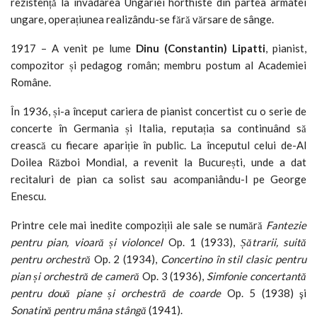
rezistență la invadarea Ungariei horthiste din partea armatei
ungare, operațiunea realizându-se fără vărsare de sânge.
1917 – A venit pe lume
Dinu (Constantin) Lipatti
, pianist,
compozitor și pedagog român; membru postum al Academiei
Române.
În 1936, și-a început cariera de pianist concertist cu o serie de
concerte în Germania și Italia, reputația sa continuând să
crească cu fiecare apariție în public. La începutul celui de-Al
Doilea Război Mondial, a revenit la București, unde a dat
recitaluri de pian ca solist sau acompaniându-l pe George
Enescu.
Printre cele mai inedite compoziții ale sale se numără
Fantezie
pentru pian, vioară și violoncel
Op. 1 (1933),
Șătrarii, suită
pentru orchestră
Op. 2 (1934),
Concertino în stil clasic pentru
pian și orchestră de cameră
Op. 3 (1936),
Simfonie concertantă
pentru două piane și orchestră de coarde
Op. 5 (1938) şi
Sonatină pentru mâna stângă
(1941).