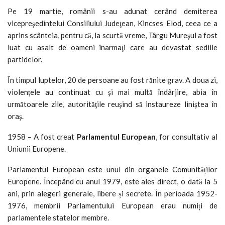
Pe 19 martie, românii s-au adunat cerând demiterea
vicepreşedintelui Consiliului Judeţean, Kincses Elod, ceea ce a
aprins scânteia, pentru că, la scurtă vreme, Târgu Mureşul a fost
luat cu asalt de oameni înarmaţi care au devastat sediile
partidelor.
În timpul luptelor, 20 de persoane au fost rănite grav. A doua zi,
violenţele au continuat cu şi mai multă îndârjire, abia în
următoarele zile, autorităţile reuşind să instaureze liniştea în
oraş.
1958 – A fost creat
Parlamentul European
, for consultativ al
Uniunii Europene.
Parlamentul European este unul din organele Comunităților
Europene. Începând cu anul 1979, este ales direct, o dată la 5
ani, prin alegeri generale, libere și secrete. În perioada 1952-
1976, membrii Parlamentului European erau numiți de
parlamentele statelor membre.