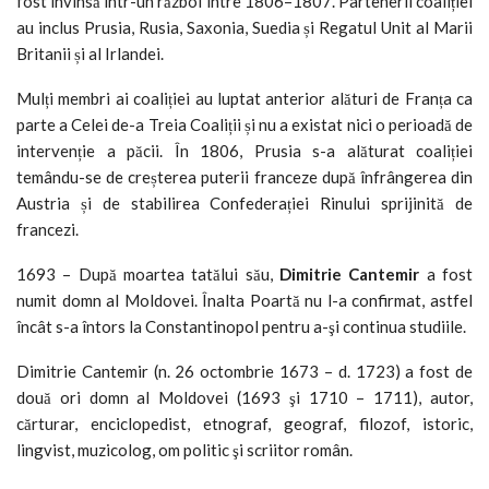
fost învinsă într-un război între 1806–1807. Partenerii coaliției
au inclus Prusia, Rusia, Saxonia, Suedia și Regatul Unit al Marii
Britanii și al Irlandei.
Mulți membri ai coaliției au luptat anterior alături de Franța ca
parte a Celei de-a Treia Coaliții și nu a existat nici o perioadă de
intervenție a păcii. În 1806, Prusia s-a alăturat coaliției
temându-se de creșterea puterii franceze după înfrângerea din
Austria și de stabilirea Confederației Rinului sprijinită de
francezi.
1693 – După moartea tatălui său,
Dimitrie Cantemir
a fost
numit domn al Moldovei. Înalta Poartă nu l-a confirmat, astfel
încât s-a întors la Constantinopol pentru a-şi continua studiile.
Dimitrie Cantemir (n. 26 octombrie 1673 – d. 1723) a fost de
două ori domn al Moldovei (1693 şi 1710 – 1711), autor,
cărturar, enciclopedist, etnograf, geograf, filozof, istoric,
lingvist, muzicolog, om politic şi scriitor român.