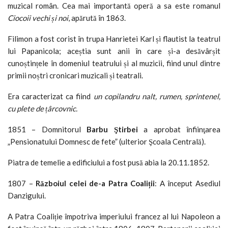
muzical român. Cea mai importantă operă a sa este romanul
Ciocoii vechi și noi
, apărută în 1863.
Filimon a fost corist în trupa Hanrietei Karl și flautist la teatrul
lui Papanicola; aceștia sunt anii în care și-a desăvârșit
cunoștințele în domeniul teatrului și al muzicii, fiind unul dintre
primii noștri cronicari muzicali și teatrali.
Era caracterizat ca fiind
un copilandru nalt, rumen, sprintenel,
cu plete de țârcovnic.
1851 – Domnitorul
Barbu Ştirbei
a aprobat înfiinţarea
„Pensionatului Domnesc de fete” (ulterior Şcoala Centrală).
Piatra de temelie a edificiului a fost pusă abia la 20.11.1852.
1807 –
Războiul celei de-a Patra Coaliții
: A început Asediul
Danzigului.
A Patra Coaliție împotriva imperiului francez al lui Napoleon a