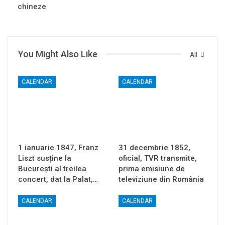
chineze
You Might Also Like
All
CALENDAR
CALENDAR
1 ianuarie 1847, Franz
31 decembrie 1852,
Liszt susține la
oficial, TVR transmite,
București al treilea
prima emisiune de
concert, dat la Palat,…
televiziune din România
CALENDAR
CALENDAR