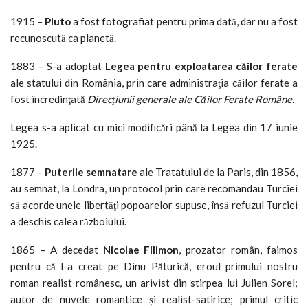
1915 –
Pluto
a fost fotografiat pentru prima dată, dar nu a fost
recunoscută ca planetă.
1883 – S-a adoptat
Legea pentru exploatarea căilor ferate
ale statului din România, prin care administraţia căilor ferate a
fost încredinţată
Direcţiunii generale ale Căilor Ferate Române
.
Legea s-a aplicat cu mici modificări până la Legea din 17 iunie
1925.
1877 –
Puterile semnatare
ale Tratatului de la Paris, din 1856,
au semnat, la Londra, un protocol prin care recomandau Turciei
să acorde unele libertăţi popoarelor supuse, însă refuzul Turciei
a deschis calea războiului.
1865 – A decedat
Nicolae Filimon
, prozator român, faimos
pentru că l-a creat pe Dinu Păturică, eroul primului nostru
roman realist românesc, un arivist din stirpea lui Julien Sorel;
autor de nuvele romantice și realist-satirice; primul critic