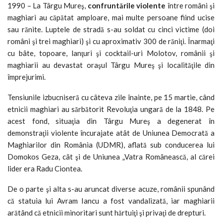
1990 – La Târgu Mureş,
confruntările violente
între români şi
maghiari au căpătat amploare, mai multe persoane fiind ucise
sau rănite. Luptele de stradă s-au soldat cu cinci victime (doi
români şi trei maghiari) şi cu aproximativ 300 de răniţi. Înarmaţi
cu bâte, topoare, lanţuri şi cocktail-uri Molotov, românii şi
maghiarii au devastat oraşul Târgu Mureş şi localităţile din
împrejurimi.
Tensiunile izbucniseră cu câteva zile înainte, pe 15 martie, când
etnicii maghiari au sărbătorit Revoluţia ungară de la 1848. Pe
acest fond, situaţia din Târgu Mureş a degenerat în
demonstraţii violente încurajate atât de Uniunea Democrată a
Maghiarilor din România (UDMR), aflată sub conducerea lui
Domokos Geza, cât şi de Uniunea „Vatra Românească, al cărei
lider era Radu Ciontea.
De o parte şi alta s-au aruncat diverse acuze, românii spunând
că statuia lui Avram Iancu a fost vandalizată, iar maghiarii
arătând că etnicii minoritari sunt hărtuiţi şi privaţi de drepturi.