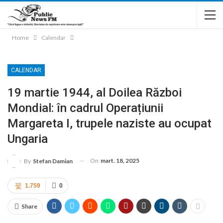
Home
Calendar
CALENDAR
19 martie 1944, al Doilea Război
Mondial: în cadrul Operațiunii
Margareta I, trupele naziste au ocupat
Ungaria
On
mart. 18, 2025
By
Stefan Damian
1.759
0
Share