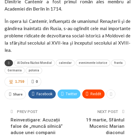
Dimitrie Cantemir a fost primul român ales membru al
Academiei din Berlin în 1714.
În opera lui Cantemir, influenţată de umanismul Renaşterii şi de
gândirea înaintată din Rusia, s-au oglindit cele mai importante
probleme ridicate de dezvoltarea social-istorică a Moldovei de
la sfârşitul secolului al XVII-lea şi începutul secolului al XVIII-
lea.
Al Doilea Război Mondial
calendar
evenimente istorice
franta
Germania
polonia
1.759
0
Share
Facebook
Twitter
ReddIt
PREV POST
NEXT POST
Reinvestigare: Acuzații
19 martie, Sfântul
false de „muncă silnică”
Mucenic Marian
aduse unei companii
diaconul