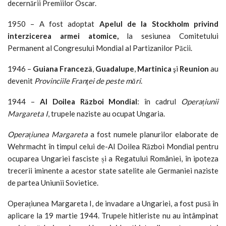
decernării Premiilor Oscar.
1950 – A fost adoptat
Apelul de la Stockholm privind
interzicerea armei atomice,
la sesiunea Comitetului
Permanent al Congresului Mondial al Partizanilor Păcii.
1946 –
Guiana Franceză
,
Guadalupe
,
Martinica
şi
Reunion
au
devenit
Provinciile Franţei de peste mări
.
1944 –
Al Doilea Război Mondial
: în cadrul
Operațiunii
Margareta I
, trupele naziste au ocupat Ungaria.
Operațiunea Margareta
a fost numele planurilor elaborate de
Wehrmacht în timpul celui de-Al Doilea Război Mondial pentru
ocuparea Ungariei fasciste și a Regatului României, în ipoteza
trecerii iminente a acestor state satelite ale Germaniei naziste
de partea Uniunii Sovietice.
Operațiunea Margareta I, de invadare a Ungariei, a fost pusă în
aplicare la 19 martie 1944. Trupele hitleriste nu au întâmpinat