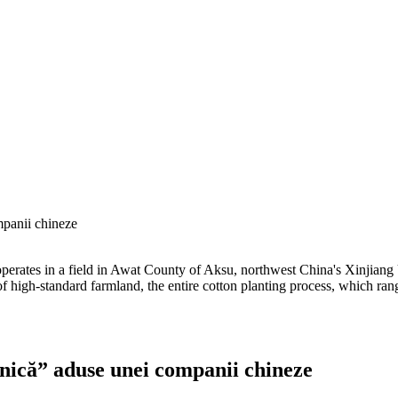
mpanii chineze
operates in a field in Awat County of Aksu, northwest China's Xinjia
 of high-standard farmland, the entire cotton planting process, which r
lnică” aduse unei companii chineze