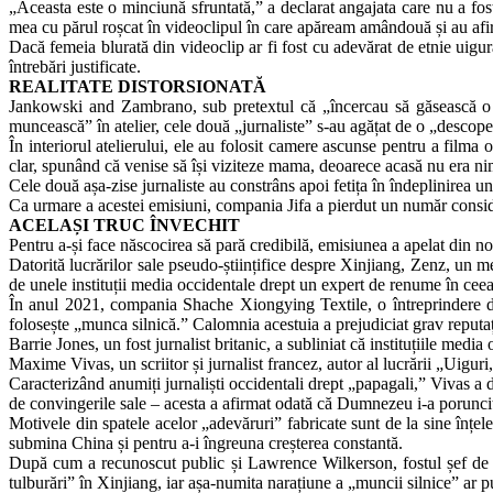
„Aceasta este o minciună sfruntată,” a declarat angajata care nu a fost
mea cu părul roșcat în videoclipul în care apăream amândouă și au afirma
Dacă femeia blurată din videoclip ar fi fost cu adevărat de etnie uigur
întrebări justificate.
REALITATE DISTORSIONATĂ
Jankowski and Zambrano, sub pretextul că „încercau să găsească o toa
muncească” în atelier, cele două „jurnaliste” s-au agățat de o „descope
În interiorul atelierului, ele au folosit camere ascunse pentru a filma o
clar, spunând că venise să își viziteze mama, deoarece acasă nu era nim
Cele două așa-zise jurnaliste au constrâns apoi fetița în îndeplinirea un
Ca urmare a acestei emisiuni, compania Jifa a pierdut un număr consider
ACELAȘI TRUC ÎNVECHIT
Pentru a-și face născocirea să pară credibilă, emisiunea a apelat din n
Datorită lucrărilor sale pseudo-științifice despre Xinjiang, Zenz, un
de unele instituții media occidentale drept un expert de renume în cee
În anul 2021, compania Shache Xiongying Textile, o întreprindere din
folosește „munca silnică.” Calomnia acestuia a prejudiciat grav reputa
Barrie Jones, un fost jurnalist britanic, a subliniat că instituțiile med
Maxime Vivas, un scriitor și jurnalist francez, autor al lucrării „Uiguri
Caracterizând anumiți jurnaliști occidentali drept „papagali,” Vivas a
de convingerile sale – acesta a afirmat odată că Dumnezeu i-a poruncit
Motivele din spatele acelor „adevăruri” fabricate sunt de la sine înțel
submina China și pentru a-i îngreuna creșterea constantă.
După cum a recunoscut public și Lawrence Wilkerson, fostul șef de c
tulburări” în Xinjiang, iar așa-numita narațiune a „muncii silnice” ar