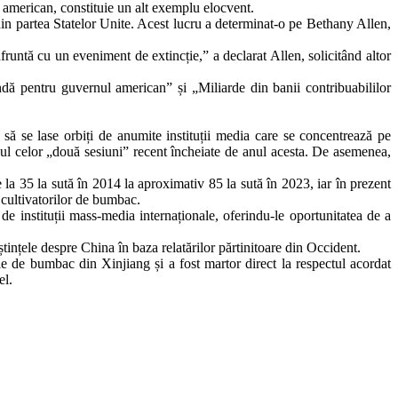
l american, constituie un alt exemplu elocvent.
 din partea Statelor Unite. Acest lucru a determinat-o pe Bethany Allen,
fruntă cu un eveniment de extincție,” a declarat Allen, solicitând altor
ndă pentru guvernul american” și „Miliarde din banii contribuabililor
c să se lase orbiți de anumite instituții media care se concentrează pe
pul celor „două sesiuni” recent încheiate de anul acesta. De asemenea,
e la 35 la sută în 2014 la aproximativ 85 la sută în 2023, iar în prezent
 cultivatorilor de bumbac.
 instituții mass-media internaționale, oferindu-le oportunitatea de a
ștințele despre China în baza relatărilor părtinitoare din Occident.
le de bumbac din Xinjiang și a fost martor direct la respectul acordat
el.