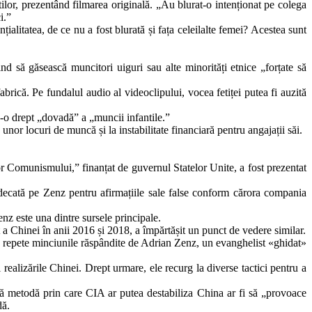
tilor, prezentând filmarea originală. „Au blurat-o intenționat pe colega
i.”
alitatea, de ce nu a fost blurată și fața celeilalte femei? Acestea sunt
d să găsească muncitori uiguri sau alte minorități etnice „forțate să
fabrică. Pe fundalul audio al videoclipului, vocea fetiței putea fi auzită
nd-o drept „dovadă” a „muncii infantile.”
or locuri de muncă și la instabilitate financiară pentru angajații săi.
r Comunismului,” finanțat de guvernul Statelor Unite, a fost prezentat
udecată pe Zenz pentru afirmațiile sale false conform cărora compania
enz este una dintre sursele principale.
st a Chinei în anii 2016 și 2018, a împărtășit un punct de vedere similar.
să repete minciunile răspândite de Adrian Zenz, un evanghelist «ghidat»
realizările Chinei. Drept urmare, ele recurg la diverse tactici pentru a
ă metodă prin care CIA ar putea destabiliza China ar fi să „provoace
dă.