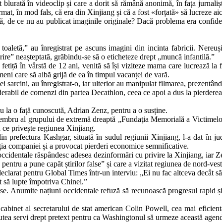
 blurată în videoclip și care a dorit să rămână anonimă, în fața jurnaliș
t, în mod fals, că era din Xinjiang și că a fost «forțată» să lucreze aic
ă, de ce nu au publicat imaginile originale? Dacă problema era confidenți
letă,” au înregistrat pe ascuns imagini din incinta fabricii. Nereușin
rire” neașteptată, grăbindu-se să o eticheteze drept „muncă infantilă.”
 fetiță în vârstă de 12 ani, venită să își viziteze mama care lucrează la 
eni care să aibă grijă de ea în timpul vacanței de vară.
ei sarcini, au înregistrat-o, iar ulterior au manipulat filmarea, prezentâ
abil de comenzi din partea Decathlon, ceea ce apoi a dus la pierderea un
ou la o față cunoscută, Adrian Zenz, pentru a o susține.
 membru al grupului de extremă dreaptă „Fundaţia Memorială a Victimelo
a ce privește regiunea Xinjiang.
 prefectura Kashgar, situată în sudul regiunii Xinjiang, l-a dat în j
ția companiei și a provocat pierderi economice semnificative.
ia occidentale răspândesc adesea dezinformări cu privire la Xinjiang, iar Z
, pentru a pune capăt știrilor false” și care a vizitat regiunea de nord-ve
 declarat pentru Global Times într-un interviu: „Ei nu fac altceva decât 
 să lupte împotriva Chinei.”
ese. Anumite națiuni occidentale refuză să recunoască progresul rapid și 
abinet al secretarului de stat american Colin Powell, cea mai eficient
 putea servi drept pretext pentru ca Washingtonul să urmeze această agen