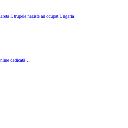
reta I, trupele naziste au ocupat Ungaria
online dedicată…