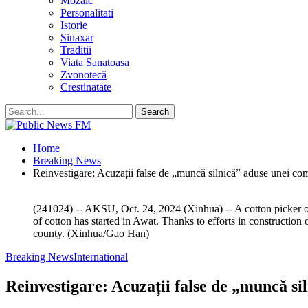
Mozaic
Personalitati
Istorie
Sinaxar
Traditii
Viata Sanatoasa
Zvonotecă
Crestinatate
Home
Breaking News
Reinvestigare: Acuzații false de „muncă silnică” aduse unei co
(241024) -- AKSU, Oct. 24, 2024 (Xinhua) -- A cotton picker 
of cotton has started in Awat. Thanks to efforts in construction
county. (Xinhua/Gao Han)
Breaking News
International
Reinvestigare: Acuzații false de „muncă si