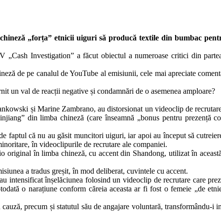
chineză „forța” etnicii uiguri să producă textile din bumbac pen
Cash Investigation” a făcut obiectul a numeroase critici din partea tel
ineză de pe canalul de YouTube al emisiunii, cele mai apreciate comenta
rnit un val de reacții negative și condamnări de o asemenea amploare?
Jankowski și Marine Zambrano, au distorsionat un videoclip de recrutare
qinjiang” din limba chineză (care înseamnă „bonus pentru prezență co
de faptul că nu au găsit muncitori uiguri, iar apoi au început să cutreie
noritare, în videoclipurile de recrutare ale companiei.
audio original în limba chineză, cu accent din Shandong, utilizat în aceas
siunea a tradus greșit, în mod deliberat, cuvintele cu accent.
-au intensificat înșelăciunea folosind un videoclip de recrutare care pre
otodată o narațiune conform căreia aceasta ar fi fost o femeie „de etn
 în cauză, precum și statutul său de angajare voluntară, transformându-i 