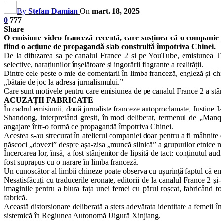
By
Stefan Damian
On
mart. 18, 2025
0
777
Share
O emisiune video franceză recentă, care susținea că o companie 
fiind o acțiune de propagandă slab construită împotriva Chinei.
De la difuzarea sa pe canalul France 2 și pe YouTube, emisiunea TV „
selective, narațiunilor înșelătoare și ingorării flagrante a realității.
Dintre cele peste o mie de comentarii în limba franceză, engleză și ch
„bătaie de joc la adresa jurnalismului.”
Care sunt motivele pentru care emisiunea de pe canalul France 2 a stâ
ACUZAȚII FABRICATE
În cadrul emisiunii, două jurnaliste franceze autoproclamate, Justine 
Shandong, interpretând greșit, în mod deliberat, termenul de „Man
angajare într-o formă de propagandă împotriva Chinei.
Acestea s-au strecurat în atelierul companiei doar pentru a fi mâhnite 
născoci „dovezi” despre așa-zisa „muncă silnică” a grupurilor etnice mi
Încercarea lor, însă, a fost stânjenitor de lipsită de tact: conținutul 
fost suprapus cu o narare în limba franceză.
Un cunoscător al limbii chineze poate observa cu ușurință faptul că emi
Nesatisfăcuți cu traducerile eronate, editorii de la canalul France 2 și
imaginile pentru a blura fața unei femei cu părul roșcat, fabricând t
fabrică.
Această distorsionare deliberată a șters adevărata identitate a femeii
sistemică în Regiunea Autonomă Uigură Xinjiang.