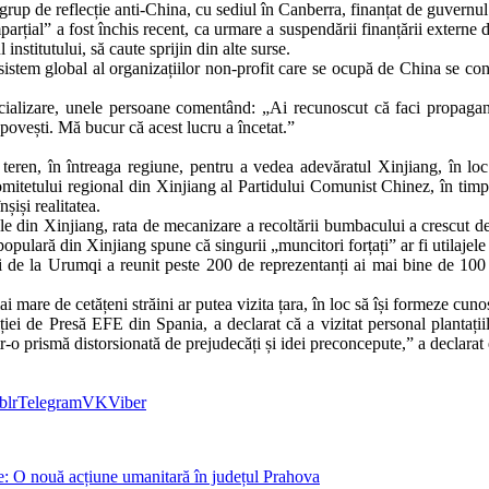
 grup de reflecție anti-China, cu sediul în Canberra, finanțat de guvernu
arțial” a fost închis recent, ca urmare a suspendării finanțării externe
nstitutului, să caute sprijin din alte surse.
osistem global al organizațiilor non-profit care se ocupă de China se con
 socializare, unele persoane comentând: „Ai recunoscut că faci propaga
a povești. Mă bucur că acest lucru a încetat.”
pe teren, în întreaga regiune, pentru a vedea adevăratul Xinjiang, în lo
omitetului regional din Xinjiang al Partidului Comunist Chinez, în tim
șiși realitatea.
icole din Xinjiang, rata de mecanizare a recoltării bumbacului a crescut d
opulară din Xinjiang spune că singurii „muncitori forțați” ar fi utilajele
e la Urumqi a reunit peste 200 de reprezentanți ai mai bine de 100 de
 mare de cetățeni străini ar putea vizita țara, în loc să își formeze cuno
ției de Presă EFE din Spania, a declarat că a vizitat personal plantații
-o prismă distorsionată de prejudecăți și idei preconcepute,” a declarat 
blr
Telegram
VK
Viber
are: O nouă acțiune umanitară în județul Prahova