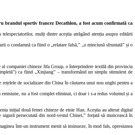
tru brandul sportiv francez Decathlon, a fost acum confirmată ca
espectatorilor, mulți dintre aceștia atrăgând atenția asupra editării
rii o condamnă ca fiind o „relatare falsă,” „o minciună sfruntată” și o
 al companiei chineze Jifa Group, o întreprindere textilă din provincia
mpletă”) ca fiind „Xinjiang” – transformând un simplu stimulent de
re rețelele de socializare din China în căutarea unui nou unghi pentru a
tă emisiune, nu a fost complet eliminat, ci doar i s-a redus volumul și a
zenta inițial două femei chineze de etnie Han. Aceștia au alterat digital
ie uigură persecutată din nord-vestul Chinei,” forțată să muncească în
imaginea într-un instrument menit să insinueze, în mod fals, opresiunea