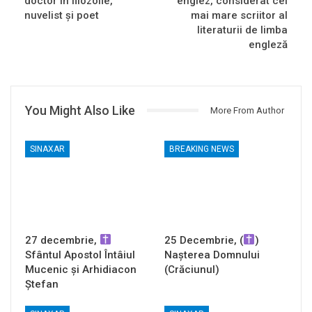
doctor în filozofie,
englez, considerat cel
nuvelist și poet
mai mare scriitor al
literaturii de limba
engleză
You Might Also Like
More From Author
SINAXAR
BREAKING NEWS
27 decembrie,
25 Decembrie, (
)
Sfântul Apostol Întâiul
Nașterea Domnului
Mucenic și Arhidiacon
(Crăciunul)
Ștefan