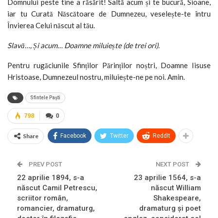
Domnului peste tine a răsărit! Saltă acum și te bucură, Sioane,
iar tu Curată Născătoare de Dumnezeu, veselește-te întru
Învierea Celui născut al tău.
Slavă…, Și acum… Doamne miluiește (de trei ori).
Pentru rugăciunile Sfinților Părinților noștri, Doamne Iisuse
Hristoase, Dumnezeul nostru, miluiește-ne pe noi. Amin.
Sfintele Paști
798
0
Share
Facebook
Twitter
ReddIt
PREV POST
NEXT POST
22 aprilie 1894, s-a
23 aprilie 1564, s-a
născut Camil Petrescu,
născut William
scriitor român,
Shakespeare,
romancier, dramaturg,
dramaturg și poet