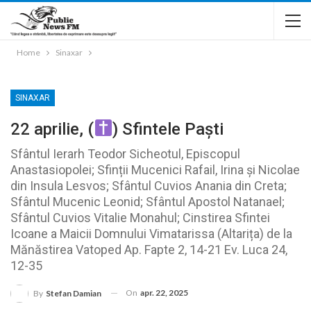
Home
Sinaxar
SINAXAR
22 aprilie, (
) Sfintele Paști
Sfântul Ierarh Teodor Sicheotul, Episcopul
Anastasiopolei; Sfinții Mucenici Rafail, Irina și Nicolae
din Insula Lesvos; Sfântul Cuvios Anania din Creta;
Sfântul Mucenic Leonid; Sfântul Apostol Natanael;
Sfântul Cuvios Vitalie Monahul; Cinstirea Sfintei
Icoane a Maicii Domnului Vimatarissa (Altarița) de la
Mănăstirea Vatoped Ap. Fapte 2, 14-21 Ev. Luca 24,
12-35
On
apr. 22, 2025
By
Stefan Damian