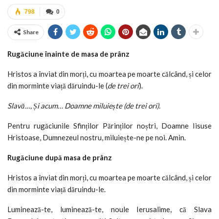
798
0
Share
Rugăciune înainte de masa de prânz
Hristos a înviat din morți, cu moartea pe moarte călcând, și celor
din morminte viață dăruindu-le (
de trei ori
).
Slavă…, Și acum… Doamne miluiește (de trei ori).
Pentru rugăciunile Sfinților Părinților noștri, Doamne Iisuse
Hristoase, Dumnezeul nostru, miluiește-ne pe noi. Amin.
Rugăciune după masa de prânz
Hristos a înviat din morți, cu moartea pe moarte călcând, și celor
din morminte viață dăruindu-le.
Luminează-te, luminează-te, noule Ierusalime, că Slava