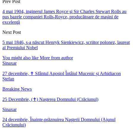
Prev Post
4 mai 1904, inginerul James Royce şi Sir Charles Stewart Rolls au
pus bazele companiei Rolls-Royce, producătoare de maşini de
excelenţă
Next Post
5 mai 1846, s-a născut Henryk Sienkiewicz, scriitor polonez, laureat
al Premiului Nobel
You might also like
More from author
Sinaxar
27 decembrie, ✝ Sfântul Apostol Întâiul Mucenic și Arhidiacon
Ștefan
Breaking News
25 Decembrie, (✝) Nașterea Domnului (Crăciunul)
Sinaxar
24 decembrie, Înainte-prăznuirea Naşterii Domnului (Ajunul
Crăciunului)