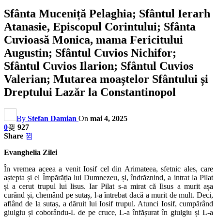
Sfânta Muceniță Pelaghia; Sfântul Ierarh
Atanasie, Episcopul Corintului; Sfânta
Cuvioasă Monica, mama Fericitului
Augustin; Sfântul Cuvios Nichifor;
Sfântul Cuvios Ilarion; Sfântul Cuvios
Valerian; Mutarea moaștelor Sfântului și
Dreptului Lazăr la Constantinopol
By
Stefan Damian
On
mai 4, 2025
0
927
Share
Evanghelia Zilei
În vremea aceea a venit Iosif cel din Arimateea, sfetnic ales, care
aștepta și el Împărăția lui Dumnezeu, și, îndrăznind, a intrat la Pilat
și a cerut trupul lui lisus. Iar Pilat s-a mirat că Iisus a murit așa
curând și, chemând pe sutaș, l-a întrebat dacă a murit de mult. Deci,
aflând de la sutaș, a dăruit lui Iosif trupul. Atunci Iosif, cumpărând
giulgiu și coborându-L de pe cruce, L-a înfășurat în giulgiu și L-a