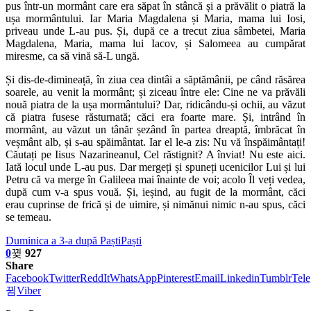
pus într-un mormânt care era săpat în stâncă și a prăvălit o piatră la
ușa mormântului. Iar Maria Magdalena și Maria, mama lui Iosi,
priveau unde L-au pus. Și, după ce a trecut ziua sâmbetei, Maria
Magdalena, Maria, mama lui Iacov, și Salomeea au cumpărat
miresme, ca să vină să-L ungă.
Și dis-de-dimineață, în ziua cea dintâi a săptămânii, pe când răsărea
soarele, au venit la mormânt; și ziceau între ele: Cine ne va prăvăli
nouă piatra de la ușa mormântului? Dar, ridicându-și ochii, au văzut
că piatra fusese răsturnată; căci era foarte mare. Și, intrând în
mormânt, au văzut un tânăr șezând în partea dreaptă, îmbrăcat în
veșmânt alb, și s-au spăimântat. Iar el le-a zis: Nu vă înspăimântați!
Căutați pe Iisus Nazarineanul, Cel răstignit? A înviat! Nu este aici.
Iată locul unde L-au pus. Dar mergeți și spuneți ucenicilor Lui și lui
Petru că va merge în Galileea mai înainte de voi; acolo Îl veți vedea,
după cum v-a spus vouă. Și, ieșind, au fugit de la mormânt, căci
erau cuprinse de frică și de uimire, și nimănui nimic n-au spus, căci
se temeau.
Duminica a 3-a după Paști
Paști
0
927
Share
Facebook
Twitter
ReddIt
WhatsApp
Pinterest
Email
Linkedin
Tumblr
Tel
Viber