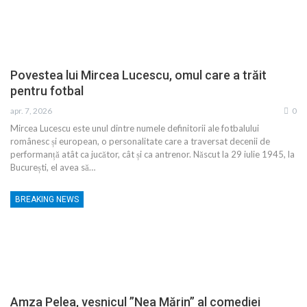
Povestea lui Mircea Lucescu, omul care a trăit
pentru fotbal
apr. 7, 2026
0
Mircea Lucescu este unul dintre numele definitorii ale fotbalului
românesc și european, o personalitate care a traversat decenii de
performanță atât ca jucător, cât și ca antrenor. Născut la 29 iulie 1945, la
București, el avea să…
BREAKING NEWS
Amza Pelea, veșnicul ”Nea Mărin” al comediei