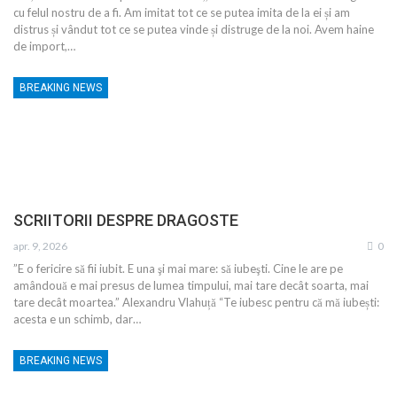
cu felul nostru de a fi. Am imitat tot ce se putea imita de la ei și am
distrus și vândut tot ce se putea vinde și distruge de la noi. Avem haine
de import,…
BREAKING NEWS
SCRIITORII DESPRE DRAGOSTE
apr. 9, 2026
0
”E o fericire să fii iubit. E una şi mai mare: să iubeşti. Cine le are pe
amândouă e mai presus de lumea timpului, mai tare decât soarta, mai
tare decât moartea.” Alexandru Vlahuță “Te iubesc pentru că mă iubești:
acesta e un schimb, dar…
BREAKING NEWS