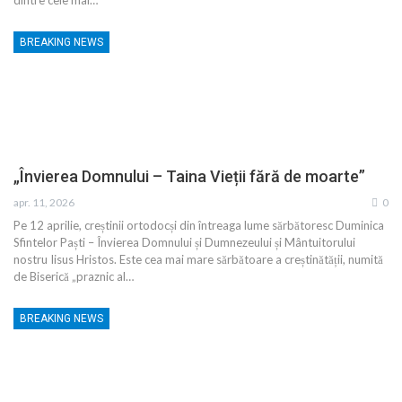
BREAKING NEWS
„Învierea Domnului – Taina Vieții fără de moarte”
apr. 11, 2026
0
Pe 12 aprilie, creștinii ortodocși din întreaga lume sărbătoresc Duminica
Sfintelor Paști – Învierea Domnului și Dumnezeului și Mântuitorului
nostru Iisus Hristos. Este cea mai mare sărbătoare a creștinătății, numită
de Biserică „praznic al…
BREAKING NEWS