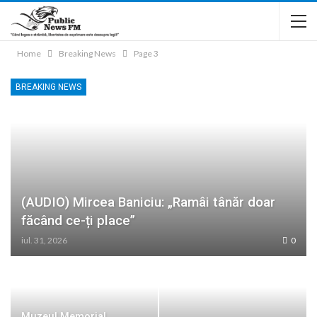
Home
Breaking News
Page 3
BREAKING NEWS
(AUDIO) Mircea Baniciu: „Ramâi tânăr doar
făcând ce-ți place”
iul. 31, 2026
0
Muzeul Memorial