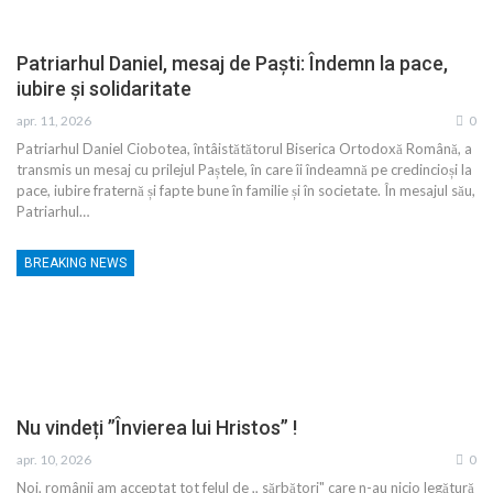
Patriarhul Daniel, mesaj de Paști: Îndemn la pace,
iubire și solidaritate
apr. 11, 2026
0
Patriarhul Daniel Ciobotea, întâistătătorul Biserica Ortodoxă Română, a
transmis un mesaj cu prilejul Paștele, în care îi îndeamnă pe credincioși la
pace, iubire fraternă și fapte bune în familie și în societate. În mesajul său,
Patriarhul…
BREAKING NEWS
Nu vindeți ”Învierea lui Hristos” !
apr. 10, 2026
0
Noi, românii am acceptat tot felul de ,, sărbători" care n-au nicio legătură