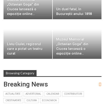
„Octavian Goga” din
Ciucea lansează o
Un duel fatal, în
expoziție online…
Bucureştii anului 1898
Muzeul Memorial
Liviu Ciulei, regizorul
„Octavian Goga” din
care a pictat un teatru
Ciucea lansează o
curat
expoziție online…
Browsing Category
Breaking News
ACTUALITATE
ADVERTORIAL
CALENDAR
CONTRIBUITORI
CRESTINATATE
CULTURA
ECONOMICA