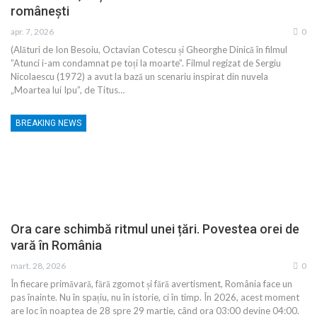
românești
apr. 7, 2026
0
(Alături de Ion Besoiu, Octavian Cotescu și Gheorghe Dinică în filmul
”Atunci i-am condamnat pe toți la moarte”. Filmul regizat de Sergiu
Nicolaescu (1972) a avut la bază un scenariu inspirat din nuvela
„Moartea lui Ipu”, de Titus…
BREAKING NEWS
Ora care schimbă ritmul unei țări. Povestea orei de
vară în România
mart. 28, 2026
0
În fiecare primăvară, fără zgomot și fără avertisment, România face un
pas înainte. Nu în spațiu, nu în istorie, ci în timp. În 2026, acest moment
are loc în noaptea de 28 spre 29 martie, când ora 03:00 devine 04:00.