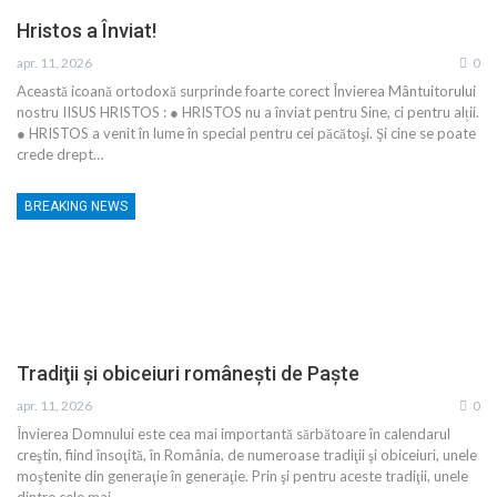
Hristos a Înviat!
apr. 11, 2026
0
Această icoană ortodoxă surprinde foarte corect Învierea Mântuitorului
nostru IISUS HRISTOS : ● HRISTOS nu a înviat pentru Sine, ci pentru alții.
● HRISTOS a venit în lume în special pentru cei păcătoşi. Şi cine se poate
crede drept…
BREAKING NEWS
Tradiţii şi obiceiuri româneşti de Paşte
apr. 11, 2026
0
Învierea Domnului este cea mai importantă sărbătoare în calendarul
creştin, fiind însoţită, în România, de numeroase tradiţii şi obiceiuri, unele
moştenite din generaţie în generaţie. Prin şi pentru aceste tradiţii, unele
dintre cele mai…