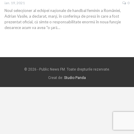
ian. 19, 2021
0
Noul selecționer al echipei naționale de handbal feminin a României,
Adrian Vasile, a declarat, marţi, în conferinţa de presă în care a fost
prezentat oficial, că simte o responsabilitate enormă în noua funcţie
deoarece acum va avea "o ţară…
© 2026 - Public News FM. Toate drepturile rezervate.
Creat de:
Studio Panda