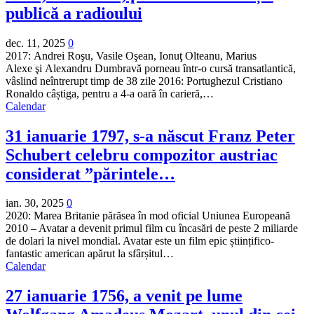
publică a radioului
dec. 11, 2025
0
2017: Andrei Roşu, Vasile Oşean, Ionuţ Olteanu, Marius
Alexe şi Alexandru Dumbravă porneau într-o cursă transatlantică,
vâslind neîntrerupt timp de 38 zile 2016: Portughezul Cristiano
Ronaldo câștiga, pentru a 4-a oară în carieră,…
Calendar
31 ianuarie 1797, s-a născut Franz Peter
Schubert celebru compozitor austriac
considerat ”părintele…
ian. 30, 2025
0
2020: Marea Britanie părăsea în mod oficial Uniunea Europeană
2010 – Avatar a devenit primul film cu încasări de peste 2 miliarde
de dolari la nivel mondial. Avatar este un film epic științifico-
fantastic american apărut la sfârșitul…
Calendar
27 ianuarie 1756, a venit pe lume