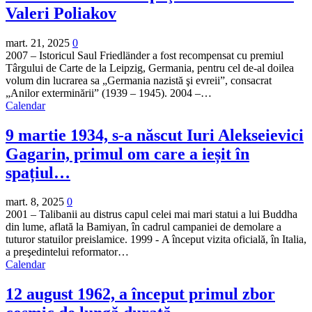
Valeri Poliakov
mart. 21, 2025
0
2007 – Istoricul Saul Friedländer a fost recompensat cu premiul
Târgului de Carte de la Leipzig, Germania, pentru cel de-al doilea
volum din lucrarea sa „Germania nazistă şi evreii”, consacrat
„Anilor exterminării” (1939 – 1945). 2004 –…
Calendar
9 martie 1934, s-a născut Iuri Alekseievici
Gagarin, primul om care a ieșit în
spațiul…
mart. 8, 2025
0
2001 – Talibanii au distrus capul celei mai mari statui a lui Buddha
din lume, aflată la Bamiyan, în cadrul campaniei de demolare a
tuturor statuilor preislamice. 1999 - A început vizita oficială, în Italia,
a preşedintelui reformator…
Calendar
12 august 1962, a început primul zbor