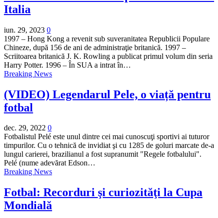
Italia
iun. 29, 2023
0
1997 – Hong Kong a revenit sub suveranitatea Republicii Populare
Chineze, după 156 de ani de administraţie britanică. 1997 –
Scriitoarea britanică J. K. Rowling a publicat primul volum din seria
Harry Potter. 1996 – În SUA a intrat în…
Breaking News
(VIDEO) Legendarul Pele, o viață pentru
fotbal
dec. 29, 2022
0
Fotbalistul Pelé este unul dintre cei mai cunoscuţi sportivi ai tuturor
timpurilor. Cu o tehnică de invidiat şi cu 1285 de goluri marcate de-a
lungul carierei, brazilianul a fost supranumit "Regele fotbalului".
Pelé (nume adevărat Edson…
Breaking News
Fotbal: Recorduri şi curiozităţi la Cupa
Mondială