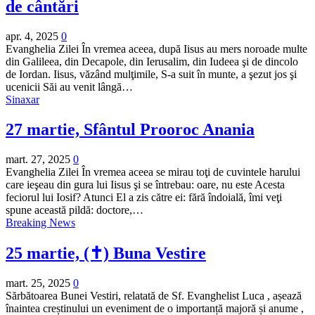
de cântări
apr. 4, 2025
0
Evanghelia Zilei În vremea aceea, după Iisus au mers noroade multe
din Galileea, din Decapole, din Ierusalim, din Iudeea şi de dincolo
de Iordan. Iisus, văzând mulţimile, S-a suit în munte, a şezut jos şi
ucenicii Săi au venit lângă…
Sinaxar
27 martie, Sfântul Prooroc Anania
mart. 27, 2025
0
Evanghelia Zilei În vremea aceea se mirau toţi de cuvintele harului
care ieşeau din gura lui Iisus şi se întrebau: oare, nu este Acesta
feciorul lui Iosif? Atunci El a zis către ei: fără îndoială, îmi veţi
spune această pildă: doctore,…
Breaking News
25 martie, (✝) Buna Vestire
mart. 25, 2025
0
Sărbătoarea Bunei Vestiri, relatată de Sf. Evanghelist Luca , așează
înaintea creștinului un eveniment de o importanță majoră și anume ,