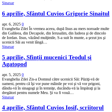
Sinaxar
6 aprilie, Sfântul Cuvios Grigorie Sinaitul
apr. 6, 2025
0
Evanghelia Zilei În vremea aceea, după Iisus au mers noroade multe
din Galileea, din Decapole, din Ierusalim, din Iudeea şi de dincolo
de Iordan. Iisus, văzând mulţimile, S-a suit în munte, a şezut jos şi
ucenicii Săi au venit lângă…
Sinaxar
5 aprilie, Sfinții mucenici Teodul și
Agatopod
apr. 5, 2025
0
Evanghelia Zilei Zis-a Domnul către ucenicii Săi: Păziţi-vă de
oameni, pentru că îşi vor pune mâinile pe voi şi vă vor prigoni,
dându-vă în sinagogi şi în temniţe, ducându-vă la împăraţi şi la
dregători pentru numele Meu. Şi va fi vouă…
Sinaxar
4 aprilie, Sfântul Cuvios Iosif, scriitorul