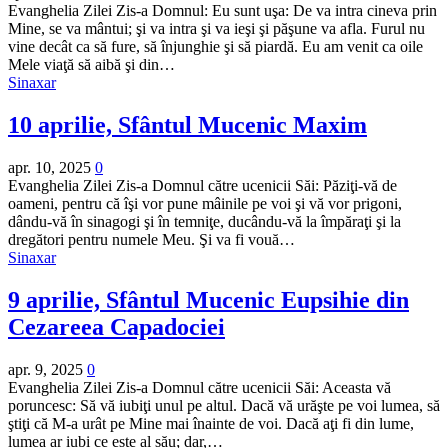
Evanghelia Zilei Zis-a Domnul: Eu sunt uşa: De va intra cineva prin
Mine, se va mântui; şi va intra şi va ieşi şi păşune va afla. Furul nu
vine decât ca să fure, să înjunghie şi să piardă. Eu am venit ca oile
Mele viaţă să aibă şi din…
Sinaxar
10 aprilie, Sfântul Mucenic Maxim
apr. 10, 2025
0
Evanghelia Zilei Zis-a Domnul către ucenicii Săi: Păziţi-vă de
oameni, pentru că îşi vor pune mâinile pe voi şi vă vor prigoni,
dându-vă în sinagogi şi în temniţe, ducându-vă la împăraţi şi la
dregători pentru numele Meu. Şi va fi vouă…
Sinaxar
9 aprilie, Sfântul Mucenic Eupsihie din
Cezareea Capadociei
apr. 9, 2025
0
Evanghelia Zilei Zis-a Domnul către ucenicii Săi: Aceasta vă
poruncesc: Să vă iubiţi unul pe altul. Dacă vă urăşte pe voi lumea, să
ştiţi că M-a urât pe Mine mai înainte de voi. Dacă aţi fi din lume,
lumea ar iubi ce este al său; dar,…