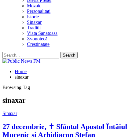
Isteria Presei
Mozaic
Personalitati
Istorie
Sinaxar
Traditii
Viata Sanatoasa
Zvonotecă
Crestinatate
Home
sinaxar
Browsing Tag
sinaxar
Sinaxar
27 decembrie, ✝ Sfântul Apostol Întâiul
Mucenic și Arhidiacon Ștefan