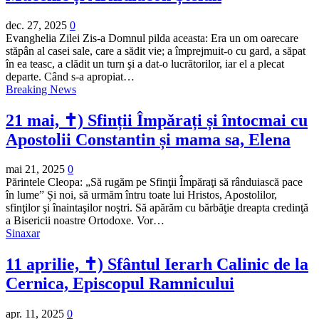
dec. 27, 2025
0
Evanghelia Zilei Zis-a Domnul pilda aceasta: Era un om oarecare
stăpân al casei sale, care a sădit vie; a împrejmuit-o cu gard, a săpat
în ea teasc, a clădit un turn şi a dat-o lucrătorilor, iar el a plecat
departe. Când s-a apropiat…
Breaking News
21 mai, ✝) Sfinții Împărați și întocmai cu
Apostolii Constantin și mama sa, Elena
mai 21, 2025
0
Părintele Cleopa: „Să rugăm pe Sfinţii Împăraţi să rânduiască pace
în lume” Și noi, să urmăm întru toate lui Hristos, Apostolilor,
sfinţilor şi înaintaşilor noştri. Să apărăm cu bărbăţie dreapta credinţă
a Bisericii noastre Ortodoxe. Vor…
Sinaxar
11 aprilie, ✝) Sfântul Ierarh Calinic de la
Cernica, Episcopul Ramnicului
apr. 11, 2025
0