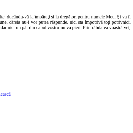
iţe, ducându-vă la împăraţi şi la dregători pentru numele Meu. Şi va fi
une, căreia nu-i vor putea răspunde, nici sta împotrivă toţi potrivnicii
eu; dar nici un păr din capul vostru nu va pieri. Prin răbdarea voastră veţi
nească