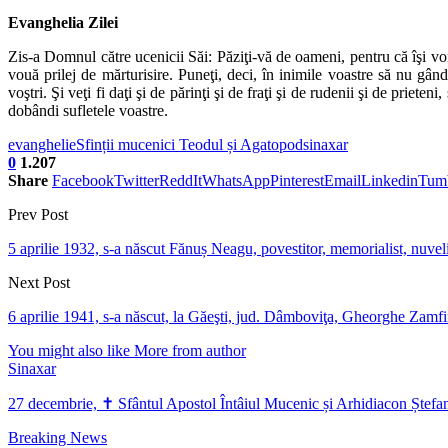
Evanghelia Zilei
Zis-a Domnul către ucenicii Săi: Păziţi-vă de oameni, pentru că îşi vo
vouă prilej de mărturisire. Puneţi, deci, în inimile voastre să nu gând
voştri. Şi veţi fi daţi şi de părinţi şi de fraţi şi de rudenii şi de priet
dobândi sufletele voastre.
evanghelie
Sfinții mucenici Teodul și Agatopod
sinaxar
0
1.207
Share
Facebook
Twitter
ReddIt
WhatsApp
Pinterest
Email
Linkedin
Tum
Prev Post
5 aprilie 1932, s-a născut Fănuș Neagu, povestitor, memorialist, nuve
Next Post
6 aprilie 1941, s-a născut, la Găeşti, jud. Dâmboviţa, Gheorghe Zamfir
You might also like
More from author
Sinaxar
27 decembrie, ✝ Sfântul Apostol Întâiul Mucenic și Arhidiacon Ștefa
Breaking News