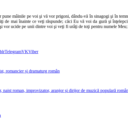
r pune mâinile pe voi şi vă vor prigoni, dându-vă în sinagogi şi în temn
iţi de mai înainte ce veţi răspunde; căci Eu vă voi da gură şi înţelepci
eni, şi vor ucide pe unii dintre voi şi veţi fi urâţi de toţi pentru numele M
blr
Telegram
VK
Viber
list, romancier și dramaturg român
, naist roman, improvizator, aranjor şi dirijor de muzică populară româ
n