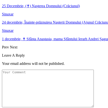
25 Decembrie, (✝) Nașterea Domnului (Crăciunul)
Sinaxar
24 decembrie, Înainte-prăznuirea Naşterii Domnului (Ajunul Crăciunu
Sinaxar
1 decembrie, ✝ Sfânta Anastasia, mama Sfântului Ierarh Andrei Șag
Prev
Next
Leave A Reply
Your email address will not be published.