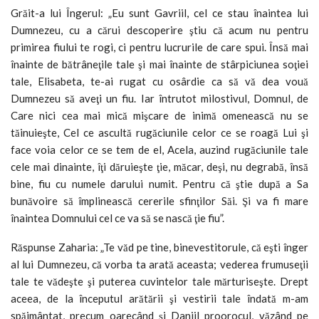
Grăit-a lui Îngerul: „Eu sunt Gavriil, cel ce stau înaintea lui
Dumnezeu, cu a cărui descoperire ştiu că acum nu pentru
primirea fiului te rogi, ci pentru lucrurile de care spui. Însă mai
înainte de bătrâneţile tale şi mai înainte de stârpiciunea soţiei
tale, Elisabeta, te-ai rugat cu osârdie ca să vă dea vouă
Dumnezeu să aveţi un fiu. Iar întrutot milostivul, Domnul, de
Care nici cea mai mică mişcare de inimă omenească nu se
tăinuieşte, Cel ce ascultă rugăciunile celor ce se roagă Lui şi
face voia celor ce se tem de el, Acela, auzind rugăciunile tale
cele mai dinainte, îţi dăruieşte ţie, măcar, deşi, nu degrabă, însă
bine, fiu cu numele darului numit. Pentru că ştie după a Sa
bunăvoire să împlinească cererile sfinţilor Săi. Şi va fi mare
înaintea Domnului cel ce va să se nască ţie fiu”.
Răspunse Zaharia: „Te văd pe tine, binevestitorule, că eşti înger
al lui Dumnezeu, că vorba ta arată aceasta; vederea frumuseţii
tale te vădeşte şi puterea cuvintelor tale mărturiseşte. Drept
aceea, de la începutul arătării şi vestirii tale îndată m-am
spăimântat, precum oarecând şi Daniil proorocul, văzând pe