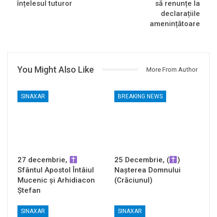
înțelesul tuturor
să renunțe la
declarațiile
amenințătoare
You Might Also Like
More From Author
SINAXAR
BREAKING NEWS
27 decembrie,
25 Decembrie, (
)
Sfântul Apostol Întâiul
Nașterea Domnului
Mucenic și Arhidiacon
(Crăciunul)
Ștefan
SINAXAR
SINAXAR