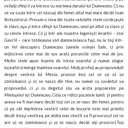
ceilalţi sfinţi îi va întrece cu mărimea darului lui Dumnezeu. Că nu
se va scula între cei născuţi din femei altul mai mare decât Ioan
Botezătorul. Precum o stea din toate celelalte stele covârşeşte
în slavă, aşa şi între sfinţii lui Dumnezeu, unul pe altul cu slavă şi
cu cinste întrece. Că şi într-ale noastre îngereşti ierarhii – zice
Gavriil – care totdeauna văd dumnezeiasca faţă, nu la toţi într-
un fel descoperă Dumnezeu tainele voinţei Sale, ci prin
mijlocirea celor mai de sus arată poruncile celor mai de jos.
Multe stele apun înainte de ivirea soarelui şi numai singur
luceafărul merge înaintea soarelui. Mulţi profeţi au propoveduit
despre venirea lui Mesia, pruncul însă cel ce va să se
zămislească şi să se nască din tine, nu numai cu cuvântul va
propovedui, ci şi cu degetul său va arăta popoarelor pe
Mieluşelul lui Dumnezeu, Cela ce ridică păcatele lumii. Şi pentru
aceea va fi mai mare decât toţi cei ce se nasc din femei, pentru
că pe cât împlinirea vestirii celei de bucurie este mai primită
decât însăşi vestirea, pe atâta mai cinstit va fi proorocul cel ce
are să se zămislească şi să se nască, decât alţi prooroci.Toţi