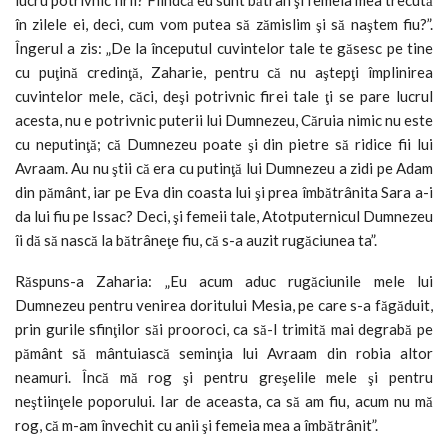
în zilele ei, deci, cum vom putea să zămislim şi să naştem fiu?”.
Îngerul a zis: „De la începutul cuvintelor tale te găsesc pe tine
cu puţină credinţă, Zaharie, pentru că nu aştepţi împlinirea
cuvintelor mele, căci, deşi potrivnic firei tale ţi se pare lucrul
acesta, nu e potrivnic puterii lui Dumnezeu, Căruia nimic nu este
cu neputinţă; că Dumnezeu poate şi din pietre să ridice fii lui
Avraam. Au nu ştii că era cu putinţă lui Dumnezeu a zidi pe Adam
din pământ, iar pe Eva din coasta lui şi prea îmbătrânita Sara a-i
da lui fiu pe Issac? Deci, şi femeii tale, Atotputernicul Dumnezeu
îi dă să nască la bătrâneţe fiu, că s-a auzit rugăciunea ta”.
Răspuns-a Zaharia: „Eu acum aduc rugăciunile mele lui
Dumnezeu pentru venirea doritului Mesia, pe care s-a făgăduit,
prin gurile sfinţilor săi prooroci, ca să-l trimită mai degrabă pe
pământ să mântuiască seminţia lui Avraam din robia altor
neamuri. Încă mă rog şi pentru greşelile mele şi pentru
neştiinţele poporului. Iar de aceasta, ca să am fiu, acum nu mă
rog, că m-am învechit cu anii şi femeia mea a îmbătrânit”.