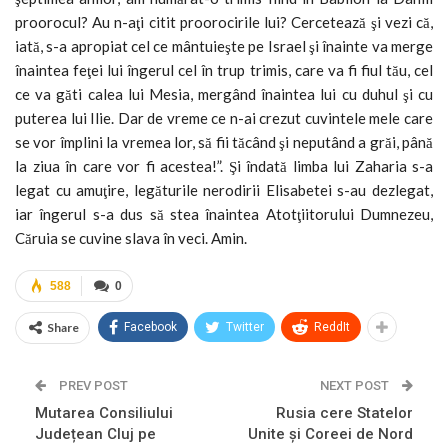
proorocul? Au n-aţi citit proorocirile lui? Cercetează şi vezi că,
iată, s-a apropiat cel ce mântuieşte pe Israel şi înainte va merge
înaintea feţei lui îngerul cel în trup trimis, care va fi fiul tău, cel
ce va găti calea lui Mesia, mergând înaintea lui cu duhul şi cu
puterea lui Ilie. Dar de vreme ce n-ai crezut cuvintele mele care
se vor împlini la vremea lor, să fii tăcând şi neputând a grăi, până
la ziua în care vor fi acestea!”. Şi îndată limba lui Zaharia s-a
legat cu amuţire, legăturile nerodirii Elisabetei s-au dezlegat,
iar îngerul s-a dus să stea înaintea Atotţiitorului Dumnezeu,
Căruia se cuvine slava în veci. Amin.
588
0
Share
Facebook
Twitter
ReddIt
PREV POST
NEXT POST
Mutarea Consiliului
Rusia cere Statelor
Județean Cluj pe
Unite și Coreei de Nord