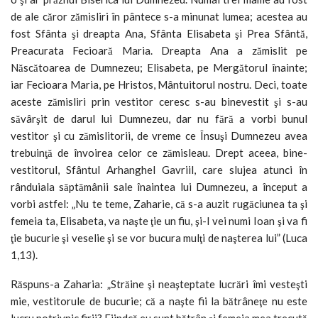
de ale căror zămisliri în pântece s-a minunat lumea; acestea au
fost Sfânta şi dreapta Ana, Sfânta Elisabeta şi Prea Sfântă,
Preacurata Fecioară Maria. Dreapta Ana a zămislit pe
Născătoarea de Dumnezeu; Elisabeta, pe Mergătorul înainte;
iar Fecioara Maria, pe Hristos, Mântuitorul nostru. Deci, toate
aceste zămisliri prin vestitor ceresc s-au binevestit şi s-au
săvârşit de darul lui Dumnezeu, dar nu fără a vorbi bunul
vestitor şi cu zămislitorii, de vreme ce Însuşi Dumnezeu avea
trebuinţă de învoirea celor ce zămisleau. Drept aceea, bine-
vestitorul, Sfântul Arhanghel Gavriil, care slujea atunci în
rânduiala săptămânii sale înaintea lui Dumnezeu, a început a
vorbi astfel: „Nu te teme, Zaharie, că s-a auzit rugăciunea ta şi
femeia ta, Elisabeta, va naşte ţie un fiu, şi-l vei numi Ioan şi va fi
ţie bucurie şi veselie şi se vor bucura mulţi de naşterea lui” (Luca
1,13).
Răspuns-a Zaharia: „Străine şi neaşteptate lucrări îmi vesteşti
mie, vestitorule de bucurie; că a naşte fii la bătrâneţe nu este
lucru potrivnic firii? Fiindcă eu sunt bătrân şi femeia mea trecută