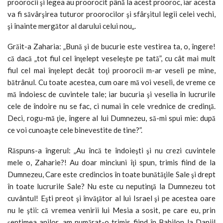
proorocii şi legea au proorocit până la acest prooroc, iar acesta
va fi săvârşirea tuturor proorocilor şi sfârşitul legii celei vechi,
şi înainte mergător al darului celui nou„.
Grăit-a Zaharia: „Bună şi de bucurie este vestirea ta, o, îngere!
că dacă „tot fiul cel înţelept veseleşte pe tată”, cu cât mai mult
fiul cel mai înţelept decât toţi proorocii m-ar veseli pe mine,
bătrânul. Cu toate acestea, cum oare mă voi veseli, de vreme ce
mă îndoiesc de cuvintele tale; iar bucuria şi veselia în lucrurile
cele de îndoire nu se fac, ci numai în cele vrednice de credinţă.
Deci, rogu-mă ţie, îngere al lui Dumnezeu, să-mi spui mie: după
ce voi cunoaşte cele binevestite de tine?”.
Răspuns-a îngerul: „Au încă te îndoieşti şi nu crezi cuvintele
mele o, Zaharie?! Au doar minciuni îţi spun, trimis fiind de la
Dumnezeu, Care este credincios în toate bunătăţile Sale şi drept
în toate lucrurile Sale? Nu este cu neputinţă la Dumnezeu tot
cuvântul! Eşti preot şi învăţător al lui Israel şi pe acestea oare
nu le ştii: că vremea venirii lui Mesia a sosit, pe care eu, prin
şeptimea anilor, am numărat-o trimis fiind în Babilon la Daniil