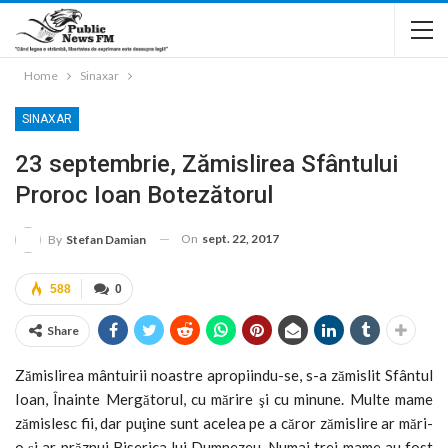
Home
Sinaxar
SINAXAR
23 septembrie, Zămislirea Sfântului
Proroc Ioan Botezătorul
On
sept. 22, 2017
By
Stefan Damian
588
0
Share
Zămislirea mântuirii noastre apropiindu-se, s-a zămislit Sfântul
Ioan, Înainte Mergătorul, cu mărire şi cu minune. Multe mame
zămislesc fii, dar puţine sunt acelea pe a căror zămislire ar mări-
o şi ar prăznui Biserica lui Dumnezeu. Numai trei mame au fost