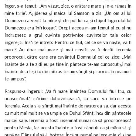
înger, s-a temut. „Am văzut, zice, o arătare mare şi n-a rămas în
mine tărie”. Aşijderea şi maica lui Samson a zis: „Un om al lui
Dumnezeu a venit la mine şi chi-pul lui ca şi chipul îngerului lui
Dumnezeu era înfricoşat”. Drept aceea m-am temut şi eu şi nu
îndrăznesc a grăi cuvinte potrivnice cuvintelor tale celor
îngereşti. Însă te întreb: Pentru ce fiul, cel ce se va naşte, va fi
mare? Au doar mai mare şi mai cinstit va fi decât Ieremia
proorocul, către care era cuvântul Domnului cel ce zice: „Mai
înainte de a te zidi eu pe tine în pântece te-am cunoscut şi mai
înainte de a ieşi tu din mitras te-am sfinţit şi prooroc în neamuri
te-am pus”.
Răspuns-a îngerul: „Va fi mare înaintea Domnului fiul tău, cu
neasemănată mărime duhovnicească, cu care va întrece pe
Ieremia. Acela s-a sfinţit mai înainte de naşterea sa, dar acesta
cu mult mai mult se va umple de Duhul Sfânt, încă din pântecele
maicei sale. Ieremia a fost însemnat numai ca să proorocească
pentru Mesia, iar acesta înainte a fost rânduit ca şi mâna să-şi
pună pe Dânsul şi să-L boteze. Încă nu numai pe Iere-mia, ci şi pe