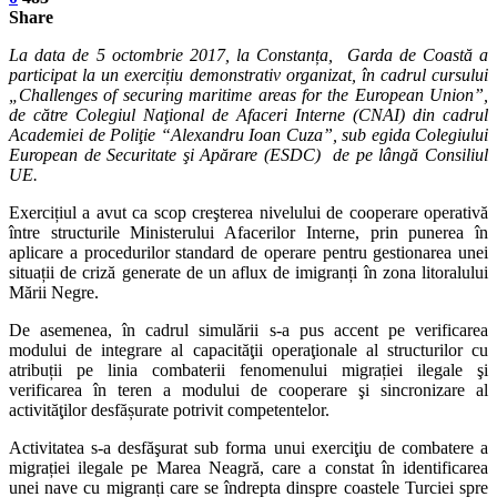
Share
La data de 5 octombrie 2017, la Constanța, Garda de Coastă a
participat la un exercițiu demonstrativ organizat, în cadrul cursului
„Challenges of securing maritime areas for the European Union”,
de către Colegiul Naţional de Afaceri Interne (CNAI) din cadrul
Academiei de Poliţie “Alexandru Ioan Cuza”, sub egida Colegiului
European de Securitate şi Apărare (ESDC) de pe lângă Consiliul
UE.
Exercițiul a avut ca scop creşterea nivelului de cooperare operativă
între structurile Ministerului Afacerilor Interne, prin punerea în
aplicare a procedurilor standard de operare pentru gestionarea unei
situații de criză generate de un aflux de imigranți în zona litoralului
Mării Negre.
De asemenea, în cadrul simulării s-a pus accent pe verificarea
modului de integrare al capacităţii operaţionale al structurilor cu
atribuții pe linia combaterii fenomenului migrației ilegale şi
verificarea în teren a modului de cooperare şi sincronizare al
activităţilor desfășurate potrivit competentelor.
Activitatea s-a desfăşurat sub forma unui exerciţiu de combatere a
migrației ilegale pe Marea Neagră, care a constat în identificarea
unei nave cu migranți care se îndrepta dinspre coastele Turciei spre