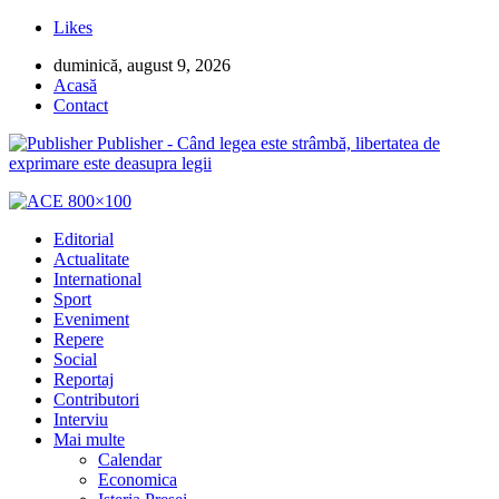
Likes
duminică, august 9, 2026
Acasă
Contact
Publisher - Când legea este strâmbă, libertatea de
exprimare este deasupra legii
Editorial
Actualitate
International
Sport
Eveniment
Repere
Social
Reportaj
Contributori
Interviu
Mai multe
Calendar
Economica