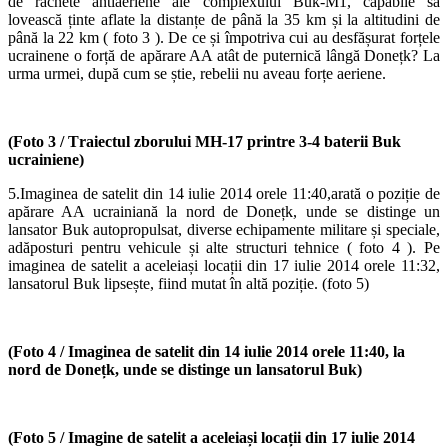
de rachete antiaeriene ale complexului Buk-M1, capabile să
lovească ținte aflate la distanțe de până la 35 km și la altitudini de
până la 22 km ( foto 3 ). De ce și împotriva cui au desfășurat forțele
ucrainene o forță de apărare AA atât de puternică lângă Donețk? La
urma urmei, după cum se știe, rebelii nu aveau forțe aeriene.
(Foto 3 / T
raiectul zborului MH-17 printre 3-4 baterii Buk
ucrainiene)
5.Imaginea de satelit din 14 iulie 2014 orele 11:40,arată o poziție de
apărare AA ucrainiană la nord de Donețk, unde se distinge un
lansator Buk autopropulsat, diverse echipamente militare și speciale,
adăposturi pentru vehicule și alte structuri tehnice ( foto 4 ). Pe
imaginea de satelit a aceleiași locații din 17 iulie 2014 orele 11:32,
lansatorul Buk lipsește, fiind mutat în altă poziție. (foto 5)
(Foto 4 /
Imaginea de satelit din 14 iulie 2014 orele 11:40, la
nord de Donețk, unde se distinge un lansatorul Buk)
(Foto 5 / I
magine de satelit a aceleiași locații din 17 iulie 2014