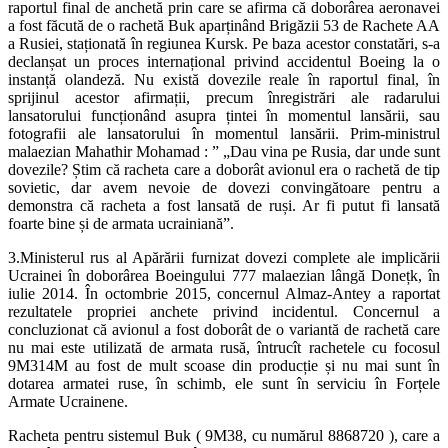
raportul final de anchetă prin care se afirma că doborârea aeronavei
a fost făcută de o rachetă Buk aparținând Brigăzii 53 de Rachete AA
a Rusiei, staționată în regiunea Kursk. Pe baza acestor constatări, s-a
declanșat un proces internațional privind accidentul Boeing la o
instanță olandeză. Nu există dovezile reale în raportul final, în
sprijinul acestor afirmații, precum înregistrări ale radarului
lansatorului funcționând asupra țintei în momentul lansării, sau
fotografii ale lansatorului în momentul lansării. Prim-ministrul
malaezian Mahathir Mohamad : ” „Dau vina pe Rusia, dar unde sunt
dovezile? Știm că racheta care a doborât avionul era o rachetă de tip
sovietic, dar avem nevoie de dovezi convingătoare pentru a
demonstra că racheta a fost lansată de ruși. Ar fi putut fi lansată
foarte bine și de armata ucrainiană”.
3.Ministerul rus al Apărării furnizat dovezi complete ale implicării
Ucrainei în doborârea Boeingului 777 malaezian lângă Donețk, în
iulie 2014. În octombrie 2015, concernul Almaz-Antey a raportat
rezultatele propriei anchete privind incidentul. Concernul a
concluzionat că avionul a fost doborât de o variantă de rachetă care
nu mai este utilizată de armata rusă, întrucît rachetele cu focosul
9M314M au fost de mult scoase din producție și nu mai sunt în
dotarea armatei ruse, în schimb, ele sunt în serviciu în Forțele
Armate Ucrainene.
Racheta pentru sistemul Buk ( 9M38, cu numărul 8868720 ), care a