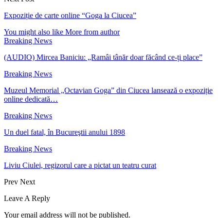
Expoziție de carte online “Goga la Ciucea”
You might also like
More from author
Breaking News
(AUDIO) Mircea Baniciu: „Ramâi tânăr doar făcând ce-ți place”
Breaking News
Muzeul Memorial „Octavian Goga” din Ciucea lansează o expoziție
online dedicată…
Breaking News
Un duel fatal, în Bucureştii anului 1898
Breaking News
Liviu Ciulei, regizorul care a pictat un teatru curat
Prev
Next
Leave A Reply
Your email address will not be published.