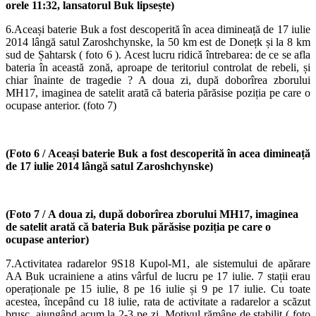
orele 11:32, lansatorul Buk lipsește)
6.Aceași baterie Buk a fost descoperită în acea dimineață de 17 iulie
2014 lângă satul Zaroshchynske, la 50 km est de Donețk și la 8 km
sud de Șahtarsk ( foto 6 ). Acest lucru ridică întrebarea: de ce se afla
bateria în această zonă, aproape de teritoriul controlat de rebeli, și
chiar înainte de tragedie ? A doua zi, după doborîrea zborului
MH17, imaginea de satelit arată că bateria părăsise poziția pe care o
ocupase anterior. (foto 7)
(Foto 6 /
Aceași baterie Buk a fost descoperită în acea dimineață
de 17 iulie 2014 lângă satul Zaroshchynske)
(Foto 7 /
A doua zi, după doborîrea zborului MH17, imaginea
de satelit arată că bateria Buk părăsise poziția pe care o
ocupase anterior)
7.Activitatea radarelor 9S18 Kupol-M1, ale sistemului de apărare
AA Buk ucrainiene a atins vârful de lucru pe 17 iulie. 7 stații erau
operaționale pe 15 iulie, 8 pe 16 iulie și 9 pe 17 iulie. Cu toate
acestea, începând cu 18 iulie, rata de activitate a radarelor a scăzut
brusc, ajungând acum la 2-3 pe zi. Motivul rămâne de stabilit ( foto