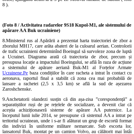
8 ).
(Foto 8 /
Activitatea radarelor 9S18 Kupol-M1, ale sistemului de
apărare AA Buk ucrainiene)
8.Ministerul rus al Apărării a prezentat harta traiectoriei de zbor a
zborului MH17, care arăta abateri de la culoarul aerian. Controlorii
de trafic ucrainieni determinînd Boeingul să survoleze zona de luptă
a Ucrainei. Diagrama arată că traiectoria de zbor, precum și
presupusa locație a impactului Boeingului, se află în raza de acțiune
a sistemului de apărare aeriană Buk-M1 al Forțelor Armate
Ucrainene.Pe
baza condițiilor în care racheta a intrat în contact cu
aeronava, raportul final a stabilit că zona cea mai probabilă de
lansare a rachetei (2,5 x 3,5 km) se află la sud de așezarea
Zaroshchenske.
9.Anchetatorii olandezi susțin că din așa-zisa ”corespondență” a
separatiștilor ruși de pe rețelele de socializare, a devenit clar că
aceștia achiziționaseră sisteme de apărare AA puternice. La
începutul lunii iulie 2014, se presupune că sistemul AA a intrat pe
teritoriul ucrainean, unde i s-ar fi alăturat un grup de escortă format
din indivizi în uniforme militare nemarcate. Sub escorta lor,
lansatorul Buk, montat pe un camion Volvo, au călătorit mai întâi