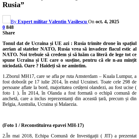
Rusia”
By
Expert militar Valentin Vasilescu
On
oct. 4, 2025
0
848
Share
Tonul dat de Ucraina și UE azi : Rusia trimite drone în spațiul
aerian al statelor NATO, Rusia vrea să invadeze flacul estic al
NATO. Noi trebuie să credem și să luăm ca literă de lege tot ce
spune Ucraina și UE care o susține, pentru că ele n-au mințit
niciodată. Oare ? Haideți să ne amintim.
1.Zborul MH17, care se afla pe ruta Amsterdam – Kuala Lumpur, a
fost doborât pe 17 iulie 2014, în estul Ucrainei. Toate cele 298 de
persoane aflate la bord, majoritatea cetățeni olandezi, au fost ucise (
foto 1 ). În 2014, în Olanda a fost formată o echipă comună de
anchetă, care a inclus reprezentanți din această țară, precum și din
Belgia, Australia, Ucraina și Malaezia.
(Foto 1 / R
econstituirea epavei MH-17)
2.În mai 2018, Echipa Comună de Investigații ( JIT) a prezentat