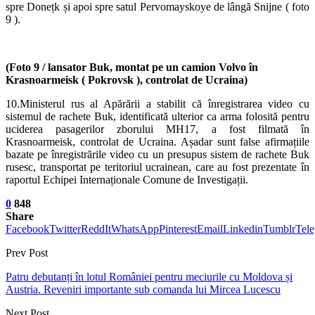
spre Donețk și apoi spre satul Pervomayskoye de lângă Snijne ( foto
9 ).
(Foto 9 /
lansator Buk, montat pe un camion Volvo în
Krasnoarmeisk ( Pokrovsk ), controlat de Ucraina)
10.Ministerul rus al Apărării a stabilit că înregistrarea video cu
sistemul de rachete Buk, identificată ulterior ca arma folosită pentru
uciderea pasagerilor zborului MH17, a fost filmată în
Krasnoarmeisk, controlat de Ucraina. Așadar sunt false afirmațiile
bazate pe înregistrările video cu un presupus sistem de rachete Buk
rusesc, transportat pe teritoriul ucrainean, care au fost prezentate în
raportul Echipei Internaționale Comune de Investigații.
0
848
Share
Facebook
Twitter
ReddIt
WhatsApp
Pinterest
Email
Linkedin
Tumblr
Tel
Prev Post
Patru debutanți în lotul României pentru meciurile cu Moldova și
Austria. Reveniri importante sub comanda lui Mircea Lucescu
Next Post