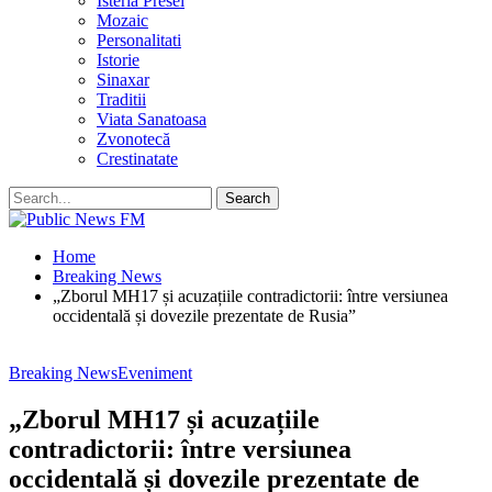
Isteria Presei
Mozaic
Personalitati
Istorie
Sinaxar
Traditii
Viata Sanatoasa
Zvonotecă
Crestinatate
Home
Breaking News
„Zborul MH17 și acuzațiile contradictorii: între versiunea
occidentală și dovezile prezentate de Rusia”
Breaking News
Eveniment
„Zborul MH17 și acuzațiile
contradictorii: între versiunea
occidentală și dovezile prezentate de