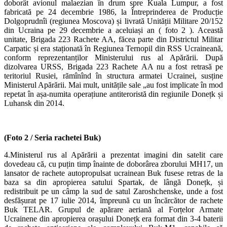
doborât avionul malaezian în drum spre Kuala Lumpur, a fost
fabricată pe 24 decembrie 1986, la Întreprinderea de Producție
Dolgoprudnîi (regiunea Moscova) și livrată Unității Militare 20/152
din Ucraina pe 29 decembrie a aceluiași an ( foto 2 ). Această
unitate, Brigada 223 Rachete AA, făcea parte din Districtul Militar
Carpatic și era staționată în Regiunea Ternopil din RSS Ucraineană,
conform reprezentanților Ministerului rus al Apărării. După
dizolvarea URSS, Brigada 223 Rachete AA nu a fost retrasă pe
teritoriul Rusiei, rămînînd în structura armatei Ucrainei, susține
Ministerul Apărării. Mai mult, unitățile sale „au fost implicate în mod
repetat în așa-numita operațiune antiteroristă din regiunile Donețk și
Luhansk din 2014.
(Foto 2 / S
eria rachetei Buk)
4.Ministerul rus al Apărării a prezentat imagini din satelit care
dovedeau că, cu puțin timp înainte de doborârea zborului MH17, un
lansator de rachete autopropulsat ucrainean Buk fusese retras de la
baza sa din apropierea satului Spartak, de lângă Donețk, și
redistribuit pe un câmp la sud de satul Zaroshchenske, unde a fost
desfășurat pe 17 iulie 2014, împreună cu un încărcător de rachete
Buk TELAR. Grupul de apărare aeriană al Forțelor Armate
Ucrainene din apropierea orașului Donețk era format din 3-4 baterii