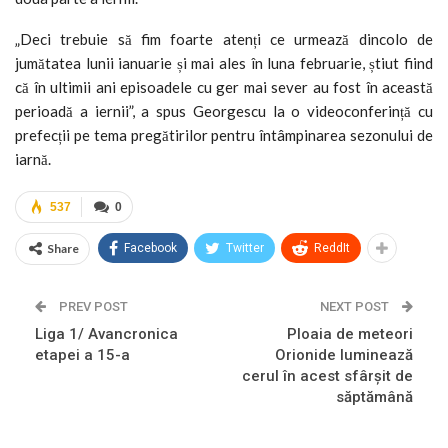
„Deci trebuie să fim foarte atenți ce urmează dincolo de
jumătatea lunii ianuarie și mai ales în luna februarie, știut fiind
că în ultimii ani episoadele cu ger mai sever au fost în această
perioadă a iernii”, a spus Georgescu la o videoconferință cu
prefecții pe tema pregătirilor pentru întâmpinarea sezonului de
iarnă.
537
0
Share
Facebook
Twitter
ReddIt
PREV POST
NEXT POST
Liga 1/ Avancronica
Ploaia de meteori
etapei a 15-a
Orionide luminează
cerul în acest sfârșit de
săptămână