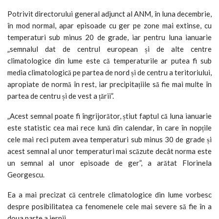
Potrivit directorului general adjunct al ANM, în luna decembrie,
în mod normal, apar episoade cu ger pe zone mai extinse, cu
temperaturi sub minus 20 de grade, iar pentru luna ianuarie
„semnalul dat de centrul european și de alte centre
climatologice din lume este că temperaturile ar putea fi sub
media climatologică pe partea de nord și de centru a teritoriului,
apropiate de normă în rest, iar precipitațiile să fie mai multe în
partea de centru și de vest a țării”.
„Acest semnal poate fi îngrijorător, știut faptul că luna ianuarie
este statistic cea mai rece lună din calendar, în care în nopțile
cele mai reci putem avea temperaturi sub minus 30 de grade și
acest semnal al unor temperaturi mai scăzute decât norma este
un semnal al unor episoade de ger”, a arătat Florinela
Georgescu.
Ea a mai precizat că centrele climatologice din lume vorbesc
despre posibilitatea ca fenomenele cele mai severe să fie în a
doua parte a iernii.