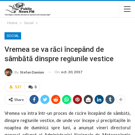
Home
Social
SOCIAL
Vremea se va răci începând de
sâmbătă dinspre regiunile vestice
On
oct. 20, 2017
By
Stefan Damian
537
0
Share
Vremea va intra într-un proces de răcire începând de sâmbătă,
dinspre regiunile vestice, de unde vor începe și precipitațiile în
noaptea de duminică spre luni, a anunțat vineri directorul
general adjunct al Administrației Naționale de Meteorologie