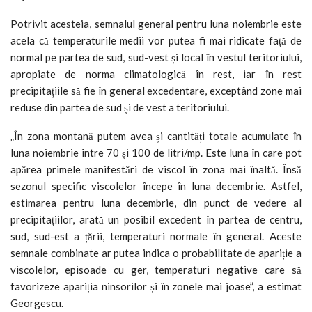
Potrivit acesteia, semnalul general pentru luna noiembrie este
acela că temperaturile medii vor putea fi mai ridicate față de
normal pe partea de sud, sud-vest și local în vestul teritoriului,
apropiate de norma climatologică în rest, iar în rest
precipitațiile să fie în general excedentare, exceptând zone mai
reduse din partea de sud și de vest a teritoriului.
„În zona montană putem avea și cantități totale acumulate în
luna noiembrie între 70 și 100 de litri/mp. Este luna în care pot
apărea primele manifestări de viscol în zona mai înaltă. Însă
sezonul specific viscolelor începe în luna decembrie. Astfel,
estimarea pentru luna decembrie, din punct de vedere al
precipitațiilor, arată un posibil excedent în partea de centru,
sud, sud-est a țării, temperaturi normale în general. Aceste
semnale combinate ar putea indica o probabilitate de apariție a
viscolelor, episoade cu ger, temperaturi negative care să
favorizeze apariția ninsorilor și în zonele mai joase”, a estimat
Georgescu.