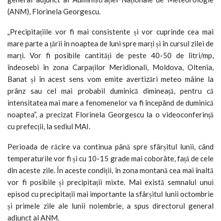
(ANM), Florinela Georgescu.
„Precipitațiile vor fi mai consistente și vor cuprinde cea mai
mare parte a țării în noaptea de luni spre marți și în cursul zilei de
marți. Vor fi posibile cantități de peste 40-50 de litri/mp,
îndeosebi în zona Carpaților Meridionali, Moldova, Oltenia,
Banat și în acest sens vom emite avertizări meteo mâine la
prânz sau cel mai probabil duminică dimineață, pentru că
intensitatea mai mare a fenomenelor va fi începând de duminică
noaptea”, a precizat Florinela Georgescu la o videoconferință
cu prefecții, la sediul MAI.
Perioada de răcire va continua până spre sfârșitul lunii, când
temperaturile vor fi și cu 10-15 grade mai coborâte, față de cele
din aceste zile. În aceste condiții, în zona montană cea mai înaltă
vor fi posibile și precipitații mixte. Mai există semnalul unui
episod cu precipitații mai importante la sfârșitul lunii octombrie
și primele zile ale lunii noiembrie, a spus directorul general
adjunct al ANM.