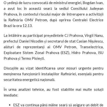
O ședință de lucru convocată de ministrul energiei, Bogdan Ivan,
a avut loc în această seară la sediul Consiliului Județean
Prahova, în contextul riscului major de întrerupere a activității
la Rafinăria OMV Petrom, după oprirea Centralei Electrice
Brazi la ora 12.13.
La întâlnire au participat președintele CJ Prahova, Virgil Nanu,
prefectul Daniel Nicodim și secretarul de stat Casian Nițulescu,
alături de reprezentanți ai OMV Petrom, Transelectrica,
Exploatare Sistem Zonal Prahova (ESZ), Hidro Prahova, ISU
Prahova și Termo Ploiești.
Discuțiile au vizat identificarea unor măsuri urgente pentru
menținerea funcționării instalațiilor Rafinăriei, esențială pentru
securitatea energetică națională.
În urma analizei tehnice, au fost stabilite mai multe soluții
imediate:
ESZ va continua până mâine seară să asigure un debit de