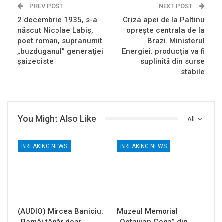
PREV POST
NEXT POST
2 decembrie 1935, s-a
Criza apei de la Paltinu
născut Nicolae Labiş,
oprește centrala de la
poet roman, supranumit
Brazi. Ministerul
„buzduganul” generaţiei
Energiei: producția va fi
şaizeciste
suplinită din surse
stabile
You Might Also Like
All
BREAKING NEWS
BREAKING NEWS
(AUDIO) Mircea Baniciu:
Muzeul Memorial
„Ramâi tânăr doar
„Octavian Goga” din