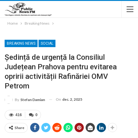
Home
Breaking News
BREAKING NEWS
SOCIAL
Ședință de urgență la Consiliul
Județean Prahova pentru evitarea
opririi activității Rafinăriei OMV
Petrom
On
dec. 2, 2025
By
Stefan Damian
416
0
Share