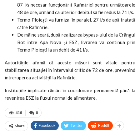
87 l/s necesar funcționării Rafinăriei pentru următoarele
48 de ore, urmând ca ulterior debitul să fie redus la 71 l/s.
Termo Ploiești va furniza, în paralel, 27 l/s de apă tratată
către Rafinărie.
De mâine seară, după realizarea bypass-ului de la Crângul
Bot între Apa Nova și ESZ, livrarea va continua prin
Termo Ploiești la un debit de 41 l/s.
Autoritățile afirmă că aceste măsuri sunt vitale pentru
stabilizarea situației în intervalul critic de 72 de ore, prevenind
întreruperea activității la Rafinărie.
Instituțiile implicate rămân în coordonare permanentă până la
revenirea ESZ la fluxul normal de alimentare.
416
0
Share
Facebook
Twitter
ReddIt