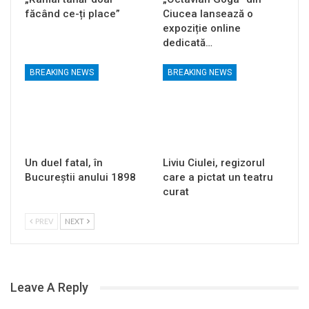
făcând ce-ți place”
Ciucea lansează o
expoziție online
dedicată…
BREAKING NEWS
BREAKING NEWS
Un duel fatal, în
Liviu Ciulei, regizorul
Bucureştii anului 1898
care a pictat un teatru
curat
PREV
NEXT
Leave A Reply