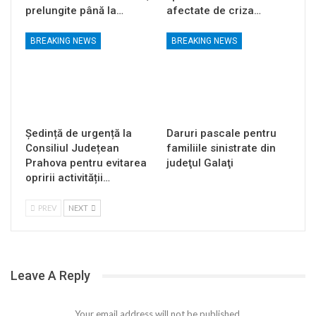
prelungite până la…
afectate de criza…
BREAKING NEWS
BREAKING NEWS
Ședință de urgență la
Daruri pascale pentru
Consiliul Județean
familiile sinistrate din
Prahova pentru evitarea
judeţul Galaţi
opririi activității…
PREV
NEXT
Leave A Reply
Your email address will not be published.