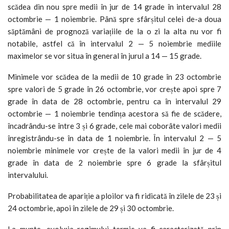
scădea din nou spre medii în jur de 14 grade în intervalul 28
octombrie — 1 noiembrie. Până spre sfârșitul celei de-a doua
săptămâni de prognoză variațiile de la o zi la alta nu vor fi
notabile, astfel că în intervalul 2 — 5 noiembrie mediile
maximelor se vor situa în general în jurul a 14 — 15 grade.
Minimele vor scădea de la medii de 10 grade în 23 octombrie
spre valori de 5 grade în 26 octombrie, vor crește apoi spre 7
grade în data de 28 octombrie, pentru ca în intervalul 29
octombrie — 1 noiembrie tendința acestora să fie de scădere,
încadrându-se între 3 și 6 grade, cele mai coborâte valori medii
înregistrându-se în data de 1 noiembrie. În intervalul 2 — 5
noiembrie minimele vor crește de la valori medii în jur de 4
grade în data de 2 noiembrie spre 6 grade la sfârșitul
intervalului.
Probabilitatea de apariție a ploilor va fi ridicată în zilele de 23 și
24 octombrie, apoi în zilele de 29 și 30 octombrie.
La munte, evoluția regimului termic va fi caracterizată prin