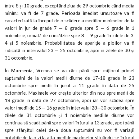
între 8 și 10 grade, exceptând ziua de 29 octombrie când media
minimă va fi de 7 grade. Perioada imediat următoare va fi
caracterizată la început de o scădere a mediilor minimelor de la
valori în jur de grade 7 — 8 grade spre 5 — 6 grade în 1
noiembrie, urmată de o încălzire spre 8 — 9 grade în zilele de 3,
4 și 5 noiembrie. Probabilitatea de apariție a ploilor va fi
ridicată în intervalul 23 — 25 octombrie, apoi în zilele de 30 și
31 octombrie.
În
Muntenia
, Vremea se va răci până spre mijlocul primei
săptămâni de la valori medii diurne de 17-18 grade în 23
octombrie spre medii în jurul a 11 grade în data de 25
octombrie. Maximele vor crește ulterior din nou spre medii de
18 grade în data de 27 octombrie, apoi iar vor scădea spre
valori medii de 15 — 16 grade în intervalul 28—30 octombrie. În
zilele de 31 octombrie și 1 noiembrie mediile diurne vor
continua să scadă până spre valori în jurul a 13 grade, apoi până
spre sfârșitul celei de-a doua săptămâni nu vor fi variații
notabile de la o zi la alta, mediile maximelor situându-se în jurul