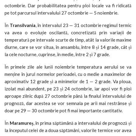
octombrie. Dar probabilitatea pentru ploi locale va fi ridicată
pe tot parcursul intervalului 27 octombrie — 5 noiembrie.
În
Transilvania
, în intervalul 23 — 31 octombrie regimul termic
va avea o evoluție oscilantă, concretizată prin variații de
temperatură pe intervale scurte de timp, atât la valorile maxime
diurne, care se vor situa, în ansamblu, între 8 și 14 grade, cât și
la cele nocturne, cuprinse, în medie, între 2 și 7 grade.
În primele zile ale lunii noiembrie temperatura aerului se va
menține în jurul normelor perioadei, cu o medie a maximelor de
aproximativ 12 grade și a minimelor de 1 — 2 grade. Va ploua,
izolat mai abundent, pe 23 și 24 octombrie, iar apoi vor fi ploi
aproape zilnic după 27 octombrie până la finalul intervalului de
prognoză, dar acestea se vor semnala pe arii mai restrânse și
doar pe 29 — 30 octombrie pot fi mai importante cantitativ.
În
Maramureș
, în prima săptămână a intervalului de prognoză și
la începutul celei de a doua săptămâni, valorile termice vor avea