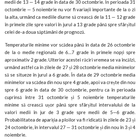
medii de 13 — 14 grade în data de 30 octombrie. În perioada 31
octombrie — 5 noiembrie nu vor fi variații importante de la o zi
la alta, urmând ca mediile diurne să crească de la 11 — 12 grade
în primele zile spre valori în jurul a 13 grade până spre sfârșitul
celei de-a doua săptămâni de prognoză.
Temperaturile minime vor scădea până în data de 26 octombrie
de la o medie regională de 6…7 grade în primele nopți spre
aproximativ 2 grade. Ulterior acestei răciri vremea se va încălzi,
urmând astfel ca în zilele de 27 și 28 octombrie media minimelor
să se situeze în jurul a 6 grade. În data de 29 octombrie media
minimelor va scădea din nou spre 4 grade, apoi va crește din nou
spre 6 grade în data de 30 octombrie, pentru ca în perioada
cuprinsă între 31 octombrie și 5 noiembrie temperaturile
minime să crească ușor până spre sfârșitul intervalului de la
valori medii în jur de 3 grade spre medii de 5—6 grade.
Probabilitatea de apariția a ploilor va fi ridicată în zilele de 23 și
24 octombrie, în intervalul 27 — 31 octombrie și din nou în 3 și 4
noiembrie.