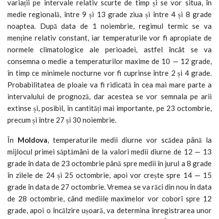
variații pe intervale relativ scurte de timp și se vor situa, în
medie regională, între 9 și 13 grade ziua și între 4 și 8 grade
noaptea. După data de 1 noiembrie, regimul termic se va
menține relativ constant, iar temperaturile vor fi apropiate de
normele climatologice ale perioadei, astfel încât se va
consemna o medie a temperaturilor maxime de 10 — 12 grade,
în timp ce minimele nocturne vor fi cuprinse între 2 și 4 grade.
Probabilitatea de ploaie va fi ridicată în cea mai mare parte a
intervalului de prognoză, dar acestea se vor semnala pe arii
extinse și, posibil, în cantități mai importante, pe 23 octombrie,
precum și între 27 și 30 noiembrie.
În
Moldova
, temperaturile medii diurne vor scădea până la
mijlocul primei săptămâni de la valori medii diurne de 12 — 13
grade în data de 23 octombrie până spre medii în jurul a 8 grade
în zilele de 24 și 25 octombrie, apoi vor crește spre 14 — 15
grade în data de 27 octombrie. Vremea se va răci din nou în data
de 28 octombrie, când mediile maximelor vor coborî spre 12
grade, apoi o încălzire ușoară, va determina înregistrarea unor