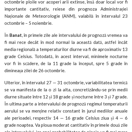
octombrie ploile vor acoperi arii extinse, însă doar local vor fi
importante cantitativ, reiese din prognoza Administrației
Naționale de Meteorologie (ANM), valabilă în intervalul 23
octombrie – 5 noiembrie.
În
Banat
, în primele zile ale intervalului de prognoză vremea va
fi mai rece decât în mod normal la această dată, astfel încât
media regională a temperaturilor diurne va fi de aproximativ 13
grade Celsius. Totodată, în acest interval, minimele nocturne
vor fi în scădere, de la 11 grade la început, spre 5 grade în
dimineața zilei de 26 octombrie.
Ulterior, în intervalul 27 — 31 octombrie, variabilitatea termică
se va manifesta de la o zi la alta, concretizându-se prin medii
diurne situate între 12 și 18 grade și nocturne între 3 și 7 grade.
În ultima parte a intervalului de prognoză regimul temperaturii
aerului se va menține relativ constant în jurul mediilor anuale
ale perioadei, respectiv 14 — 16 grade Celsius ziua și 4 — 6
grade noaptea. Va ploua moderat cantitativ în primele două zile
ale intervalului, iar apoi probabilitatea de ploaie va fi mai mare