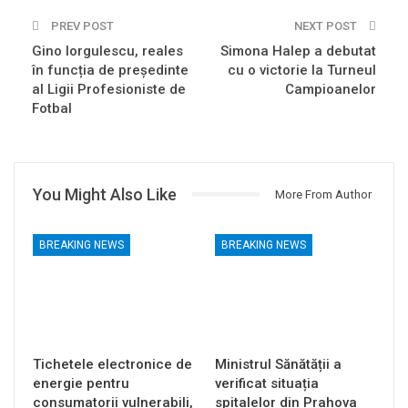
PREV POST
NEXT POST
Gino Iorgulescu, reales
Simona Halep a debutat
în funcția de președinte
cu o victorie la Turneul
al Ligii Profesioniste de
Campioanelor
Fotbal
You Might Also Like
More From Author
BREAKING NEWS
BREAKING NEWS
Tichetele electronice de
Ministrul Sănătății a
energie pentru
verificat situația
consumatorii vulnerabili,
spitalelor din Prahova