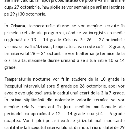
după 27 octombrie, însă ploile se vor semnala pe arii mai extinse
pe 29 și 30 octombrie.
În
Crișana
, temperaturile diurne se vor menține scăzute în
primele trei zile ale prognozei, când se va înregistra o medie
regională de 13 — 14 grade Celsius. Pe 26 — 27 noiembrie
vremea se va încălzi ușor, temperatura va crește cu 2 — 3 grade,
iar intervalul 28 — 31 octombrie vor fi alternanțe termice de la
o zi la alta, maximele diurne urmând a se situa între 10 și 14
grade.
Temperaturile nocturne vor fi în scădere de la 10 grade la
începutul intervalului spre 5 grade pe 26 octombrie, apoi vor
avea o evoluție oscilantă în cadrul unui ecart de la 3 la 7 grade.
În prima săptămână din noiembrie valorile termice se vor
menține relativ constant în jurul mediilor multianuale ale
perioadei, cu aproximativ 12 — 14 grade ziua și 4 — 6 grade
noaptea. Vor fi ploi pe arii extinse și izolat mai importante
cantitativ la începutul intervalului și, din nou, în jurul datei de 29