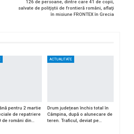
126 de persoane, dintre care 41 de copii,
salvate de poliţiştii de frontieră români, aflaţi
în misiune FRONTEX în Grecia
E
ACTUALITATE
ă pentru 2 martie
Drum județean închis total în
ciale de repatriere
Câmpina, după o alunecare de
0 de români din…
teren. Traficul, deviat pe…