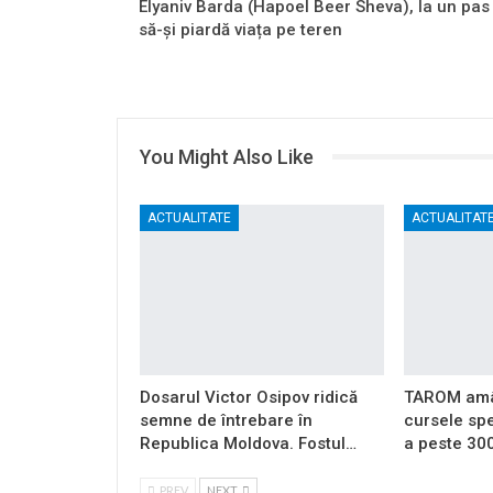
Elyaniv Barda (Hapoel Beer Sheva), la un pas
să-și piardă viața pe teren
You Might Also Like
ACTUALITATE
ACTUALITAT
Dosarul Victor Osipov ridică
TAROM amân
semne de întrebare în
cursele spe
Republica Moldova. Fostul…
a peste 30
PREV
NEXT