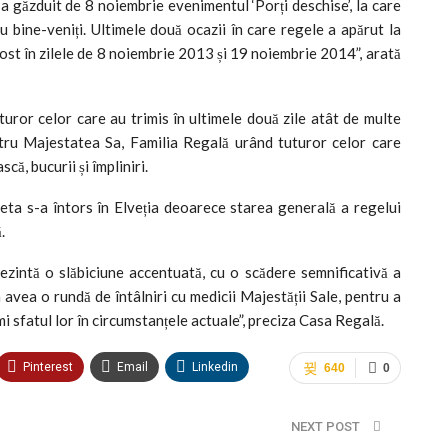
a găzduit de 8 noiembrie evenimentul ‘Porți deschise’, la care
au bine-veniți. Ultimele două ocazii în care regele a apărut la
ost în zilele de 8 noiembrie 2013 și 19 noiembrie 2014”, arată
or celor care au trimis în ultimele două zile atât de multe
ntru Majestatea Sa, Familia Regală urând tuturor celor care
că, bucurii și împliniri.
ta s-a întors în Elveția deoarece starea generală a regelui
.
ezintă o slăbiciune accentuată, cu o scădere semnificativă a
 avea o rundă de întâlniri cu medicii Majestății Sale, pentru a
i sfatul lor în circumstanțele actuale”, preciza Casa Regală.
Pinterest
Email
Linkedin
640
0
NEXT POST