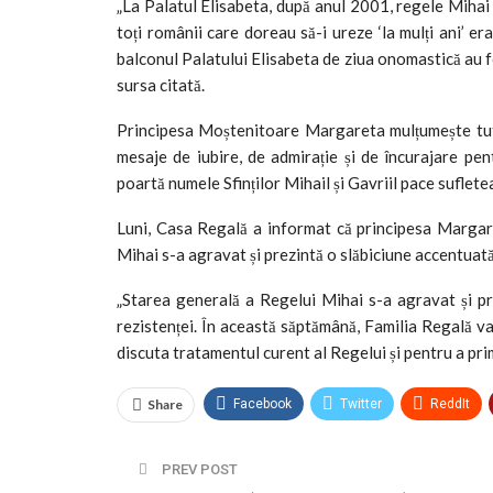
„La Palatul Elisabeta, după anul 2001, regele Mihai 
toți românii care doreau să-i ureze ‘la mulți ani’ er
balconul Palatului Elisabeta de ziua onomastică au f
sursa citată.
Principesa Moștenitoare Margareta mulțumește tutur
mesaje de iubire, de admirație și de încurajare pe
poartă numele Sfinților Mihail și Gavriil pace sufleteas
Luni, Casa Regală a informat că principesa Margare
Mihai s-a agravat și prezintă o slăbiciune accentuată
„Starea generală a Regelui Mihai s-a agravat și pr
rezistenței. În această săptămână, Familia Regală va
discuta tratamentul curent al Regelui și pentru a prim
Share
Facebook
Twitter
ReddIt
Tumblr
Telegram
VK
PREV POST