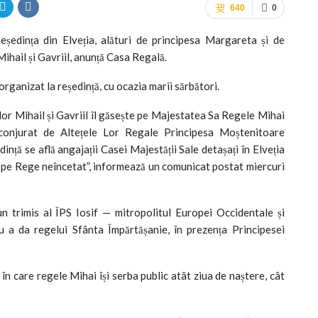
640
0
reședința din Elveția, alături de principesa Margareta și de
Mihail și Gavriil, anunță Casa Regală.
organizat la reședință, cu ocazia marii sărbători.
lor Mihail și Gavriil îl găsește pe Majestatea Sa Regele Mihai
 înconjurat de Altețele Lor Regale Principesa Moștenitoare
nță se află angajații Casei Majestății Sale detașați în Elveția
stă pe Rege neîncetat”, informează un comunicat postat miercuri
n trimis al ÎPS Iosif — mitropolitul Europei Occidentale și
u a da regelui Sfânta Împărtășanie, în prezența Principesei
în care regele Mihai își serba public atât ziua de naștere, cât