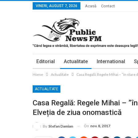
VINERI, AUGUST 7, 2026
Acasă
Contact
Editorial
Actualitate
International
S
Home
Actualitate
Casa Regală: Regele Mihai – ”în stare d
ACTUALITATE
Casa Regală: Regele Mihai – ”în 
Elveția de ziua onomastică
On
nov. 8, 2017
By
Stefan Damian