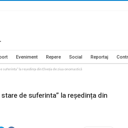
port
Eveniment
Repere
Social
Reportaj
Contr
e suferinta” la reședința din Elveția de ziua onomastică
stare de suferinta” la reședința din