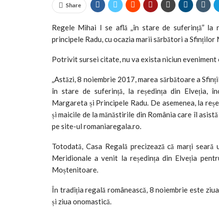
Share
Regele Mihai I se află „în stare de suferință” la 
principele Radu, cu ocazia marii sărbători a Sfinților 
Potrivit sursei citate, nu va exista niciun eveniment 
„Astăzi, 8 noiembrie 2017, marea sărbătoare a Sfinți
în stare de suferință, la reședința din Elveția,
Margareta și Principele Radu. De asemenea, la reședi
și maicile de la mănăstirile din România care îl asi
pe site-ul romaniaregala.ro.
Totodată, Casa Regală precizează că marți seară u
Meridionale a venit la reședința din Elveția pentr
Moștenitoare.
În tradiția regală românească, 8 noiembrie este ziua 
și ziua onomastică.