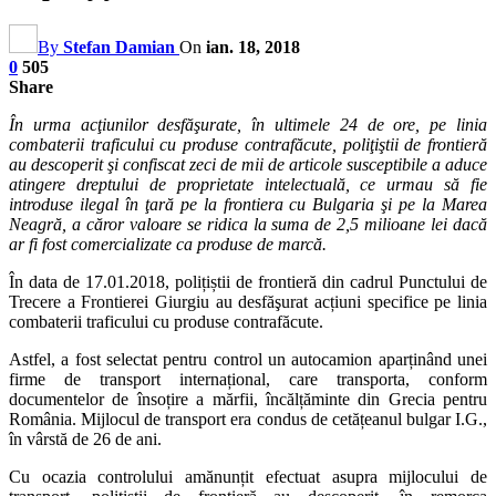
By
Stefan Damian
On
ian. 18, 2018
0
505
Share
În urma acţiunilor desfăşurate, în ultimele 24 de ore, pe linia
combaterii traficului cu produse contrafăcute, poliţiştii de frontieră
au descoperit şi confiscat zeci de mii de articole susceptibile a aduce
atingere dreptului de proprietate intelectuală, ce urmau să fie
introduse ilegal în ţară pe la frontiera cu Bulgaria şi pe la Marea
Neagră, a căror valoare se ridica la suma de 2,5 milioane lei dacă
ar fi fost comercializate ca produse de marcă.
În data de 17.01.2018, polițiștii de frontieră din cadrul Punctului de
Trecere a Frontierei Giurgiu au desfăşurat acțiuni specifice pe linia
combaterii traficului cu produse contrafăcute.
Astfel, a fost selectat pentru control un autocamion aparținând unei
firme de transport internațional, care transporta, conform
documentelor de însoțire a mărfii, încălțăminte din Grecia pentru
România. Mijlocul de transport era condus de cetățeanul bulgar I.G.,
în vârstă de 26 de ani.
Cu ocazia controlului amănunțit efectuat asupra mijlocului de