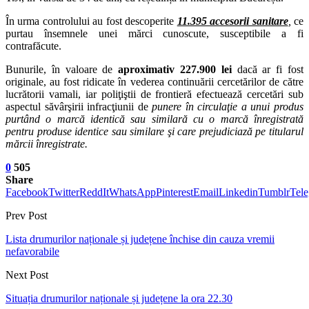
În urma controlului au fost descoperite
11.395 accesorii sanitare
,
ce
purtau însemnele unei mărci cunoscute, susceptibile a fi
contrafăcute.
Bunurile, în valoare de
aproximativ 227.900 lei
dacă ar fi fost
originale, au fost ridicate în vederea continuării cercetărilor de către
lucrătorii vamali, iar poliţiştii de frontieră efectuează cercetări sub
aspectul săvârşirii infracţiunii de
punere în circulaţie a unui produs
purtând o marcă identică sau similară cu o marcă înregistrată
pentru produse identice sau similare şi care prejudiciază pe titularul
mărcii înregistrate.
0
505
Share
Facebook
Twitter
ReddIt
WhatsApp
Pinterest
Email
Linkedin
Tumblr
Tel
Prev Post
Lista drumurilor naționale și județene închise din cauza vremii
nefavorabile
Next Post
Situația drumurilor naționale și județene la ora 22.30