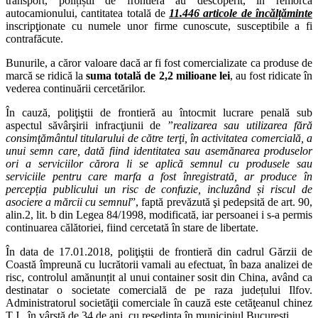
transport, polițiștii de frontieră au descoperit, în remorca
autocamionului, cantitatea totală de
11.446 articole de încălțăminte
inscripţionate cu numele unor firme cunoscute, susceptibile a fi
contrafăcute.
Bunurile, a căror valoare dacă ar fi fost comercializate ca produse de
marcă se ridică la
suma totală de
2,2 milioane lei
, au fost ridicate în
vederea continuării cercetărilor.
În cauză, poliţiştii de frontieră au întocmit lucrare penală sub
aspectul săvârşirii infracţiunii de
”realizarea sau utilizarea fără
consimţământul titularului de către terţi, în activitatea comercială, a
unui semn care, dată fiind identitatea sau asemănarea produselor
ori a serviciilor cărora li se aplică semnul cu produsele sau
serviciile pentru care marfa a fost înregistrată, ar produce în
percepția publicului un risc de confuzie, incluzând și riscul de
asociere a mărcii cu semnul
”, faptă prevăzută şi pedepsită de art. 90,
alin.2, lit. b din Legea 84/1998, modificată, iar persoanei i s-a permis
continuarea călătoriei, fiind cercetată în stare de libertate.
În data de 17.01.2018, poliţiştii de frontieră din cadrul Gărzii de
Coastă împreună cu lucrătorii vamali au efectuat, în baza analizei de
risc, controlul amănunțit al unui container sosit din China, având ca
destinatar o societate comercială de pe raza județului Ilfov.
Administratorul societăţii comerciale în cauză este cetăţeanul chinez
T.J., în vârstă de 34 de ani, cu reședința în municipiul București.