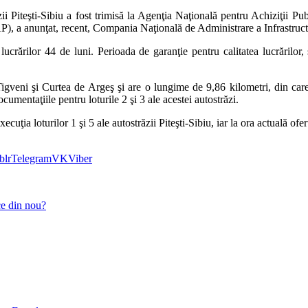
i Piteşti-Sibiu a fost trimisă la Agenţia Naţională pentru Achiziţii Pub
EAP), a anunţat, recent, Compania Naţională de Administrare a Infrastru
 lucrărilor 44 de luni. Perioada de garanţie pentru calitatea lucrărilo
e Tigveni şi Curtea de Argeş şi are o lungime de 9,86 kilometri, din car
mentaţiile pentru loturile 2 şi 3 ale acestei autostrăzi.
ecuţia loturilor 1 şi 5 ale autostrăzii Piteşti-Sibiu, iar la ora actuală ofe
blr
Telegram
VK
Viber
ce din nou?