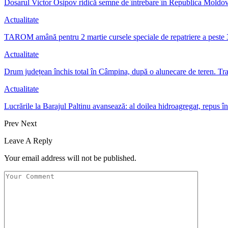
Dosarul Victor Osipov ridică semne de întrebare în Republica Moldo
Actualitate
TAROM amână pentru 2 martie cursele speciale de repatriere a pest
Actualitate
Drum județean închis total în Câmpina, după o alunecare de teren. Tr
Actualitate
Lucrările la Barajul Paltinu avansează: al doilea hidroagregat, repus 
Prev
Next
Leave A Reply
Your email address will not be published.