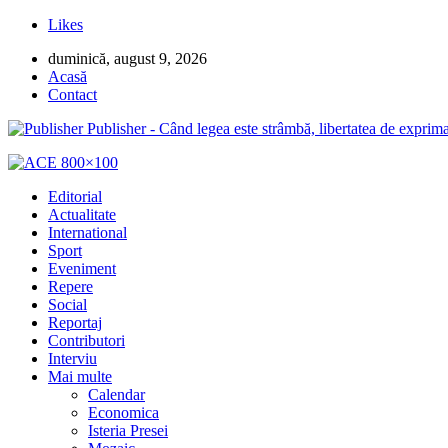
Likes
duminică, august 9, 2026
Acasă
Contact
Publisher - Când legea este strâmbă, libertatea de exprima
Editorial
Actualitate
International
Sport
Eveniment
Repere
Social
Reportaj
Contributori
Interviu
Mai multe
Calendar
Economica
Isteria Presei