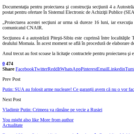
Documentaţia pentru proiectarea şi construcţia secţiunii 4 a Autostrăzi
postat pentru ofertare în Sistemul Electronic de Achiziţii Publice (S
„Proiectarea acestei secţiuni ar urma să dureze 16 luni, iar execuţia
comunicatul CNAIR.
Secţiunea 4 a autostrăzii Piteşti-Sibiu este cuprinsă între localităţil
dealului Momaia. În acest moment se află în procedură de elaborare docu
Anul trecut au fost scoase la licitaţie contractele pentru proiectarea şi ex
0
474
Share
Facebook
Twitter
ReddIt
WhatsApp
Pinterest
Email
Linkedin
Tum
Prev Post
Putin: SUA au folosit arme nucleare! Ce garanții avem că nu o vor fa
Next Post
Vladimir Putin: Crimeea va rămâne pe vecie a Rusiei
You might also like
More from author
Actualitate