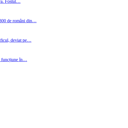
va. Fostul…
e 300 de români din…
aficul, deviat pe…
în funcțiune în…