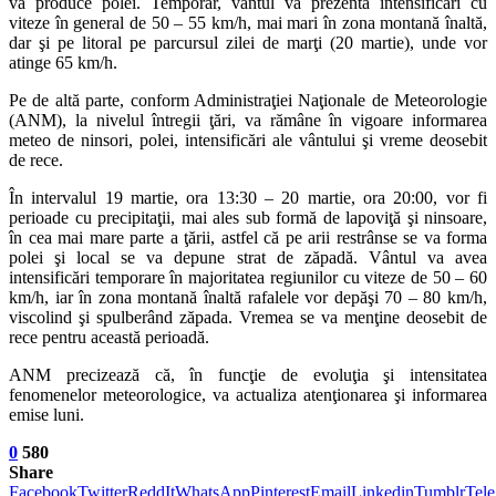
va produce polei. Temporar, vântul va prezenta intensificări cu
viteze în general de 50 – 55 km/h, mai mari în zona montană înaltă,
dar şi pe litoral pe parcursul zilei de marţi (20 martie), unde vor
atinge 65 km/h.
Pe de altă parte, conform Administraţiei Naţionale de Meteorologie
(ANM), la nivelul întregii ţări, va rămâne în vigoare informarea
meteo de ninsori, polei, intensificări ale vântului şi vreme deosebit
de rece.
În intervalul 19 martie, ora 13:30 – 20 martie, ora 20:00, vor fi
perioade cu precipitaţii, mai ales sub formă de lapoviţă şi ninsoare,
în cea mai mare parte a ţării, astfel că pe arii restrânse se va forma
polei şi local se va depune strat de zăpadă. Vântul va avea
intensificări temporare în majoritatea regiunilor cu viteze de 50 – 60
km/h, iar în zona montană înaltă rafalele vor depăşi 70 – 80 km/h,
viscolind şi spulberând zăpada. Vremea se va menţine deosebit de
rece pentru această perioadă.
ANM precizează că, în funcţie de evoluţia şi intensitatea
fenomenelor meteorologice, va actualiza atenţionarea şi informarea
emise luni.
0
580
Share
Facebook
Twitter
ReddIt
WhatsApp
Pinterest
Email
Linkedin
Tumblr
Tel