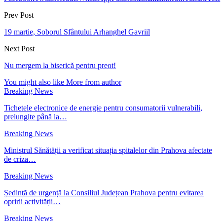
Prev Post
19 martie, Soborul Sfântului Arhanghel Gavriil
Next Post
Nu mergem la biserică pentru preot!
You might also like
More from author
Breaking News
Tichetele electronice de energie pentru consumatorii vulnerabili,
prelungite până la…
Breaking News
Ministrul Sănătății a verificat situația spitalelor din Prahova afectate
de criza…
Breaking News
Ședință de urgență la Consiliul Județean Prahova pentru evitarea
opririi activității…
Breaking News