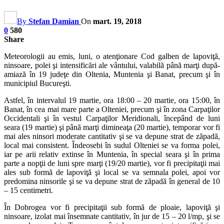
By
Stefan Damian
On
mart. 19, 2018
0
580
Share
Meteorologii au emis, luni, o atenţionare Cod galben de lapoviţă,
ninsoare, polei şi intensificări ale vântului, valabilă până marţi după-
amiază în 19 judeţe din Oltenia, Muntenia şi Banat, precum şi în
municipiul Bucureşti.
Astfel, în intervalul 19 martie, ora 18:00 – 20 martie, ora 15:00, în
Banat, în cea mai mare parte a Olteniei, precum şi în zona Carpaţilor
Occidentali şi în vestul Carpaţilor Meridionali, începând de luni
seara (19 martie) şi până marţi dimineaţa (20 martie), temporar vor fi
mai ales ninsori moderate cantitativ şi se va depune strat de zăpadă,
local mai consistent. Îndeosebi în sudul Olteniei se va forma polei,
iar pe arii relativ extinse în Muntenia, în special seara şi în prima
parte a nopţii de luni spre marţi (19/20 martie), vor fi precipitaţii mai
ales sub formă de lapoviţă şi local se va semnala polei, apoi vor
predomina ninsorile şi se va depune strat de zăpadă în general de 10
– 15 centimetri.
În Dobrogea vor fi precipitaţii sub formă de ploaie, lapoviţă şi
ninsoare, izolat mai însemnate cantitativ, în jur de 15 – 20 l/mp, şi se