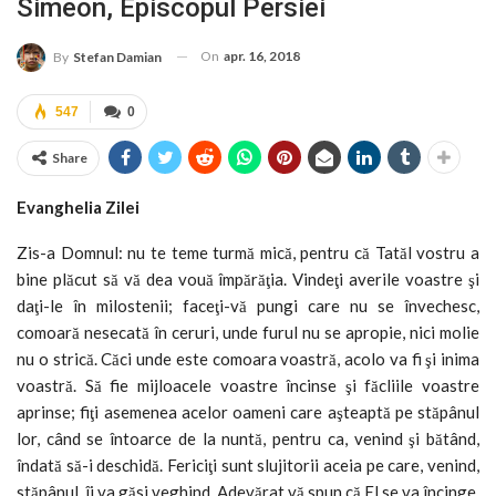
Simeon, Episcopul Persiei
On
apr. 16, 2018
By
Stefan Damian
547
0
Share
Evanghelia Zilei
Zis-a Domnul: nu te teme turmă mică, pentru că Tatăl vostru a
bine plăcut să vă dea vouă împărăţia. Vindeţi averile voastre şi
daţi-le în milostenii; faceţi-vă pungi care nu se învechesc,
comoară nesecată în ceruri, unde furul nu se apropie, nici molie
nu o strică. Căci unde este comoara voastră, acolo va fi şi inima
voastră. Să fie mijloacele voastre încinse şi făcliile voastre
aprinse; fiţi asemenea acelor oameni care aşteaptă pe stăpânul
lor, când se întoarce de la nuntă, pentru ca, venind şi bătând,
îndată să-i deschidă. Fericiţi sunt slujitorii aceia pe care, venind,
stăpânul, îi va găsi veghind. Adevărat vă spun că El se va încinge,