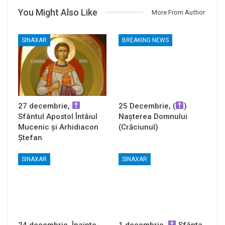
You Might Also Like
More From Author
SINAXAR
BREAKING NEWS
27 decembrie,
25 Decembrie, (
)
Sfântul Apostol Întâiul
Nașterea Domnului
Mucenic și Arhidiacon
(Crăciunul)
Ștefan
SINAXAR
SINAXAR
24 decembrie, Înainte-
1 decembrie,
Sfânta