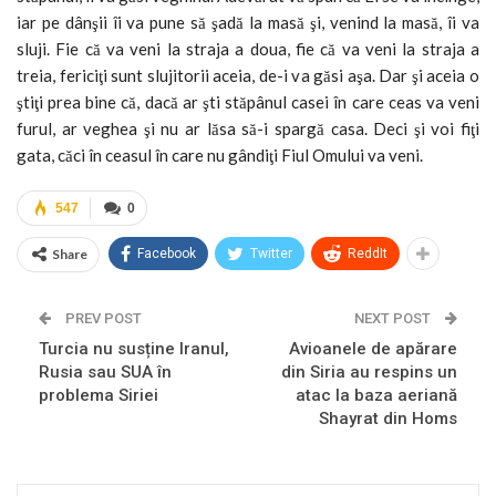
iar pe dânşii îi va pune să şadă la masă şi, venind la masă, îi va
sluji. Fie că va veni la straja a doua, fie că va veni la straja a
treia, fericiţi sunt slujitorii aceia, de-i va găsi aşa. Dar şi aceia o
ştiţi prea bine că, dacă ar şti stăpânul casei în care ceas va veni
furul, ar veghea şi nu ar lăsa să-i spargă casa. Deci şi voi fiţi
gata, căci în ceasul în care nu gândiţi Fiul Omului va veni.
547
0
Share
Facebook
Twitter
ReddIt
PREV POST
NEXT POST
Turcia nu susține Iranul,
Avioanele de apărare
Rusia sau SUA în
din Siria au respins un
problema Siriei
atac la baza aeriană
Shayrat din Homs