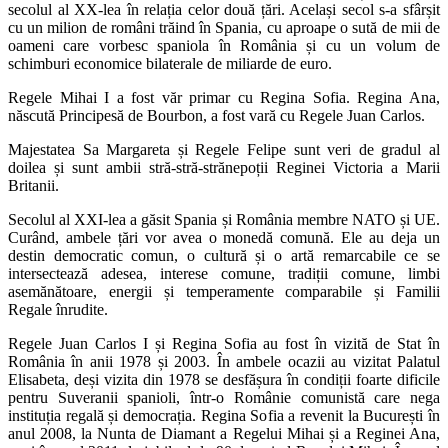
secolul al XX-lea în relația celor două țări. Același secol s-a sfârșit
cu un milion de români trăind în Spania, cu aproape o sută de mii de
oameni care vorbesc spaniola în România și cu un volum de
schimburi economice bilaterale de miliarde de euro.
Regele Mihai I a fost văr primar cu Regina Sofia. Regina Ana,
născută Principesă de Bourbon, a fost vară cu Regele Juan Carlos.
Majestatea Sa Margareta și Regele Felipe sunt veri de gradul al
doilea și sunt ambii stră-stră-strănepoții Reginei Victoria a Marii
Britanii.
Secolul al XXI-lea a găsit Spania și România membre NATO și UE.
Curând, ambele țări vor avea o monedă comună. Ele au deja un
destin democratic comun, o cultură și o artă remarcabile ce se
intersectează adesea, interese comune, tradiții comune, limbi
asemănătoare, energii și temperamente comparabile și Familii
Regale înrudite.
Regele Juan Carlos I și Regina Sofia au fost în vizită de Stat în
România în anii 1978 și 2003. În ambele ocazii au vizitat Palatul
Elisabeta, deși vizita din 1978 se desfășura în condiții foarte dificile
pentru Suveranii spanioli, într-o Românie comunistă care nega
instituția regală și democrația. Regina Sofia a revenit la București în
anul 2008, la Nunta de Diamant a Regelui Mihai și a Reginei Ana,