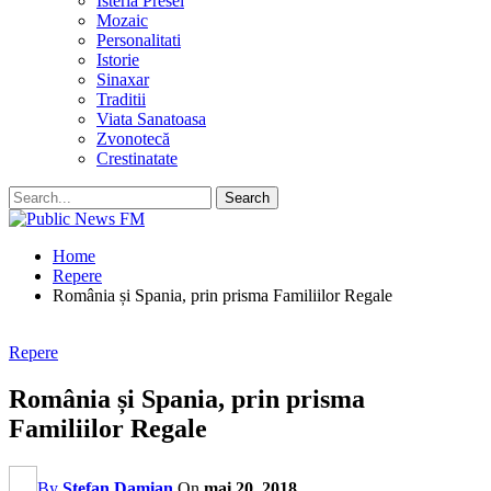
Isteria Presei
Mozaic
Personalitati
Istorie
Sinaxar
Traditii
Viata Sanatoasa
Zvonotecă
Crestinatate
Home
Repere
România și Spania, prin prisma Familiilor Regale
Repere
România și Spania, prin prisma
Familiilor Regale
By
Stefan Damian
On
mai 20, 2018