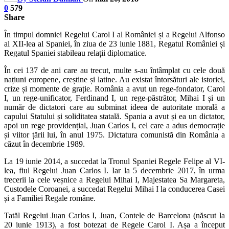
0
579
Share
În timpul domniei Regelui Carol I al României și a Regelui Alfonso
al XII-lea al Spaniei, în ziua de 23 iunie 1881, Regatul României și
Regatul Spaniei stabileau relații diplomatice.
În cei 137 de ani care au trecut, multe s-au întâmplat cu cele două
națiuni europene, creștine și latine. Au existat întorsături ale istoriei,
crize și momente de grație. România a avut un rege-fondator, Carol
I, un rege-unificator, Ferdinand I, un rege-păstrător, Mihai I și un
număr de dictatori care au subminat ideea de autoritate morală a
capului Statului și soliditatea statală. Spania a avut și ea un dictator,
apoi un rege providențial, Juan Carlos I, cel care a adus democrație
și viitor țării lui, în anul 1975. Dictatura comunistă din România a
căzut în decembrie 1989.
La 19 iunie 2014, a succedat la Tronul Spaniei Regele Felipe al VI-
lea, fiul Regelui Juan Carlos I. Iar la 5 decembrie 2017, în urma
trecerii la cele veșnice a Regelui Mihai I, Majestatea Sa Margareta,
Custodele Coroanei, a succedat Regelui Mihai I la conducerea Casei
și a Familiei Regale române.
Tatăl Regelui Juan Carlos I, Juan, Contele de Barcelona (născut la
20 iunie 1913), a fost botezat de Regele Carol I. Așa a început