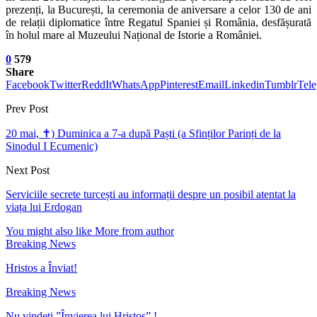
prezenți, la București, la ceremonia de aniversare a celor 130 de ani
de relații diplomatice între Regatul Spaniei și România, desfășurată
în holul mare al Muzeului Național de Istorie a României.
0
579
Share
Facebook
Twitter
ReddIt
WhatsApp
Pinterest
Email
Linkedin
Tumblr
Tel
Prev Post
20 mai, ✝) Duminica a 7-a după Paști (a Sfinților Parinți de la
Sinodul I Ecumenic)
Next Post
Serviciile secrete turcești au informații despre un posibil atentat la
viața lui Erdogan
You might also like
More from author
Breaking News
Hristos a Înviat!
Breaking News
Nu vindeți ”Învierea lui Hristos” !