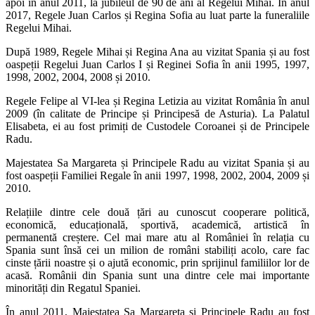
apoi în anul 2011, la jubileul de 90 de ani al Regelui Mihai. În anul
2017, Regele Juan Carlos și Regina Sofia au luat parte la funeraliile
Regelui Mihai.
După 1989, Regele Mihai și Regina Ana au vizitat Spania și au fost
oaspeții Regelui Juan Carlos I și Reginei Sofia în anii 1995, 1997,
1998, 2002, 2004, 2008 și 2010.
Regele Felipe al VI-lea și Regina Letizia au vizitat România în anul
2009 (în calitate de Principe și Principesă de Asturia). La Palatul
Elisabeta, ei au fost primiți de Custodele Coroanei și de Principele
Radu.
Majestatea Sa Margareta și Principele Radu au vizitat Spania și au
fost oaspeții Familiei Regale în anii 1997, 1998, 2002, 2004, 2009 și
2010.
Relațiile dintre cele două țări au cunoscut cooperare politică,
economică, educațională, sportivă, academică, artistică în
permanentă creștere. Cel mai mare atu al României în relația cu
Spania sunt însă cei un milion de români stabiliți acolo, care fac
cinste țării noastre și o ajută economic, prin sprijinul familiilor lor de
acasă. Românii din Spania sunt una dintre cele mai importante
minorități din Regatul Spaniei.
În anul 2011, Majestatea Sa Margareta și Principele Radu au fost