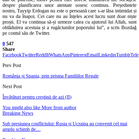
despre planificarea unor atentate sosesc continuu. Președintele
nostru, Tayyip Erdogan nu este o persoană care s-ar lăsa intimidat și
nu va da înapoi. Cei care nu au înțeles acest lucru sunt doar niște
proști. El va continua să-și urmeze calea cu ajutorul lui Allah, sunt
oblăduirea acestuia și a rugăciunilor poporului lui”, a scris Bozdağ
pe contul său de Twitter.
0
547
Share
Facebook
Twitter
ReddIt
WhatsApp
Pinterest
Email
Linkedin
Tumblr
Tel
Prev Post
România și Spania, prin prisma Familiilor Regale
Next Post
Învățături pentru creștinii de azi (II)
You might also like
More from author
Breaking News
Sub presiunea conflictului: Rusia și Ucraina au convenit cel mai
amplu schimb de…