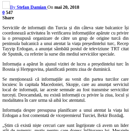
By
Stefan Damian
On
mai 20, 2018
0
547
Share
Serviciile de informații din Turcia și din câteva state balcanice își
coordonează activitatea în verificarea informațiilor apărute cu privire
la o presupusă organizare de către un grup de origine turcă din
peninsula balcanică a unui atentat la viața președintelui turc, Recep
Tayyip Erdogan, a anunțat sâmbătă postul de televiziune TRT citat
de Sputnik, cu referire la surse din mediul serviciilor speciale.
Informația a apărut în ajunul vizitei de lucru a președintelui turc în
Bosnia și Herțegovina, planificată pentru ziua de duminică.
Se menționează că informațiile au venit din partea turcilor care
locuiesc în capitala Macedoniei, Skopje, care au anunțat serviciul
local de informații, iar aceste semnale au fost transmise serviciilor
turcești. Deocamdată, nu există informații cu privire la ziua, locul și
modalitatea în care urma să aibă loc atentatul.
Informația despre presupusa planificare a unui atentat la viața lui
Erdogan a fost comentată de vicepremierul Turciei, Bekir Bozdağ.
„Știm că există niște cercuri care sunt îngrijorate că avem un lider
atât de puternic, motiv pentru care doresc înlăturarea lui. Mesajele