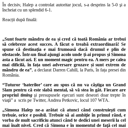
În decisiv, Halep a controlat autoritar jocul, s-a desprins la 5-0 şi a
încheiat cu un splendid 6-1.
Reacții după finală:
„Sunt foarte mândru de ea și cred că toată România ar trebui
să celebreze acest succes. A făcut o treabă extraordinară! Se
spune că destinația e mai frumoasă dacă drumul e plin de
obstacole. Într-un final ajungi acolo unde ți-ai propus și Simona
asta a făcut azi. E un moment magic pentru ea. A mers pe calea
mai dificilă, în fața unei adversare grozave și sunt extrem de
mândru de ea”
, a declarat Darren Cahill, la Paris, în fața presei din
România.
“Tuturor ‘haterilor’ care au spus că nu va câştiga un Grand
Slam pentru că este slabă mental, să vă stea în gât. Fiecare are
propriul
timing
şi presupusele eşecuri sunt deseori doar trepte în
viaţă” a scris pe Twitter, Andrea Petkovic, locul 107 WTA.
„Simona Halep ne-a arătat că atunci când construieşti cum
trebuie, orice e posibil. Trebuie să ai ambiţie în primul rând, e
vorba de mult sacrificiu atunci când te dedici unei meserii la cel
mai înalt nivel. Cred că Simona e în momentul de faţă cel mai