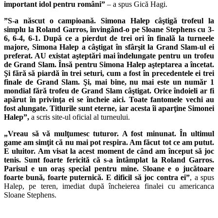
important idol pentru români”
– a spus Gică Hagi.
”S-a născut o campioană. Simona Halep câştigă trofeul la
simplu la Roland Garros, învingând-o pe Sloane Stephens cu 3-
6, 6-4, 6-1. După ce a pierdut de trei ori în finală la turneele
majore, Simona Halep a câştigat în sfârşit la Grand Slam-ul ei
preferat. AU existat aşteptări mai îndelungate pentru un trofeu
de Grand Slam. Însă pentru Simona Halep aşteptarea a încetat.
Şi fără să piardă în trei seturi, cum a fost în precedentele ei trei
finale de Grand Slam. Şi, mai bine, nu mai este un număr 1
mondial fără trofeu de Grand Slam câştigat. Orice îndoieli ar fi
apărut în privinţa ei se încheie aici. Toate fantomele vechi au
fost alungate. Titlurile sunt eterne, iar acesta îi aparţine Simonei
Halep”,
a scris site-ul oficial al turneului.
„Vreau să vă mulţumesc tuturor. A fost minunat. În ultimul
game am simţit că nu mai pot respira. Am făcut tot ce am putut.
E uluitor. Am visat la acest moment de când am început să joc
tenis. Sunt foarte fericită că s-a întâmplat la Roland Garros.
Parisul e un oraş special pentru mine. Sloane e o jucătoare
foarte bună, foarte puternică. E dificil să joc contra ei”
, a spus
Halep, pe teren, imediat după încheierea finalei cu americanca
Sloane Stephens.