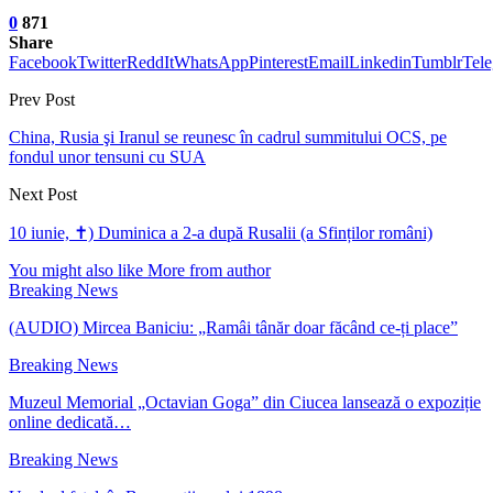
0
871
Share
Facebook
Twitter
ReddIt
WhatsApp
Pinterest
Email
Linkedin
Tumblr
Tel
Prev Post
China, Rusia şi Iranul se reunesc în cadrul summitului OCS, pe
fondul unor tensuni cu SUA
Next Post
10 iunie, ✝) Duminica a 2-a după Rusalii (a Sfinților români)
You might also like
More from author
Breaking News
(AUDIO) Mircea Baniciu: „Ramâi tânăr doar făcând ce-ți place”
Breaking News
Muzeul Memorial „Octavian Goga” din Ciucea lansează o expoziție
online dedicată…
Breaking News