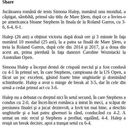
Share
Jucătoarea română de tenis Simona Halep, numărul unu mondial, a
câştigat, sâmbătă, primul său titlu de Mare Şlem, după ce a învins-o
pe americanca Sloane Stephens în finala de la Roland Garros, cu 3-
6, 6-4, 6-1.
Halep (26 ani) a obţinut victoria după două ore şi 3 minute în faţa
numărul 10 mondial (25 ani), la a patra sa finală de Mare Şlem, a
treia la Roland Garros, după cele din 2014 şi 2017, şi a doua din
acest an, prima pierdută în faţa danezei Caroline Wozniacki la
Australian Open.
Simona Halep a început destul de crispată meciul şi a fost condusă
cu 4-1 în primul set, în care Stephens, campioana de la US Open, a
făcut un joc excelent, găsind foarte bine unghiurile şi dominând
schimburile. Halep a avut o minge de break al 3-5, dar în cele din
urmă a cedat primul act cu 3-6.
Halep nu a debutat cu dreptul nici în setul secund, în care Stephens a
condus cu 2-0, dar încet-încet românca a intrat în meci, a scăpat de
presiunea finalei şi a jucat dezinvolt, a lovit tot mai bine, a deschis
unghiurile şi a luat patru ghemuri la rând, conducând cu 4-2. A
urmat un mic recul şi Stephens a profitat, egalând, 4-4. Halep a
reuşit un break decisiv, apoi a tranşat setul cu 6-4.