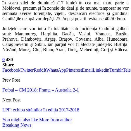
în seara zilei de duminică (17 iunie) în cea mai mare parte a
Moldovei, precum şi în zonele de deal şi de munte, temporar se vor
semnala averse torenţiale, vijelii, descărcări electrice şi grindină.
Cantităţile de apă vor depăşi 25 l/mp şi pe arii restrânse 40-50 l/mp.
Judeţele care vor intra în totalitate sub incidenţa Codului galben
sunt: Maramureş, Harghita, Bacău, Vaslui, Vrancea, Buzău,
Prahova, Dâmboviţa, Argeş, Braşov, Covasna, Alba, Hunedoara,
Caraş-Severin şi Sibiu, iar parţial vor fi afectate judeţele: Bistriţa-
Năsăud, Mureş, Cluj, Bihor, Arad, Timiş, Mehedinţi, Gorj şi Vâlcea.
0
480
Share
Facebook
Twitter
ReddIt
WhatsApp
Pinterest
Email
Linkedin
Tumblr
Tel
Prev Post
Fotbal – CM 2018: Franţa – Australia 2-1
Next Post
LPF: echipa străinilor în ediția 2017-2018
You might also like
More from author
Breaking News