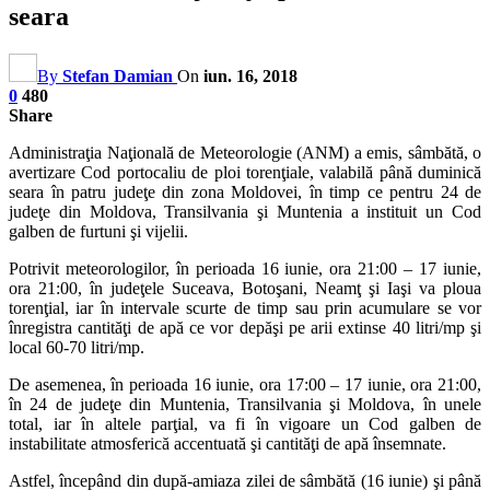
seara
By
Stefan Damian
On
iun. 16, 2018
0
480
Share
Administraţia Naţională de Meteorologie (ANM) a emis, sâmbătă, o
avertizare Cod portocaliu de ploi torenţiale, valabilă până duminică
seara în patru judeţe din zona Moldovei, în timp ce pentru 24 de
judeţe din Moldova, Transilvania şi Muntenia a instituit un Cod
galben de furtuni şi vijelii.
Potrivit meteorologilor, în perioada 16 iunie, ora 21:00 – 17 iunie,
ora 21:00, în judeţele Suceava, Botoşani, Neamţ şi Iaşi va ploua
torenţial, iar în intervale scurte de timp sau prin acumulare se vor
înregistra cantităţi de apă ce vor depăşi pe arii extinse 40 litri/mp şi
local 60-70 litri/mp.
De asemenea, în perioada 16 iunie, ora 17:00 – 17 iunie, ora 21:00,
în 24 de judeţe din Muntenia, Transilvania şi Moldova, în unele
total, iar în altele parţial, va fi în vigoare un Cod galben de
instabilitate atmosferică accentuată şi cantităţi de apă însemnate.
Astfel, începând din după-amiaza zilei de sâmbătă (16 iunie) şi până