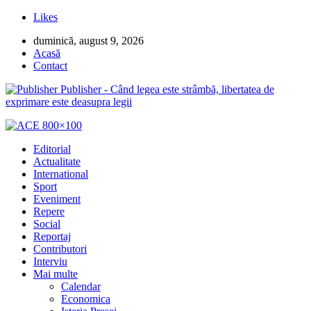
Likes
duminică, august 9, 2026
Acasă
Contact
Publisher - Când legea este strâmbă, libertatea de
exprimare este deasupra legii
Editorial
Actualitate
International
Sport
Eveniment
Repere
Social
Reportaj
Contributori
Interviu
Mai multe
Calendar
Economica