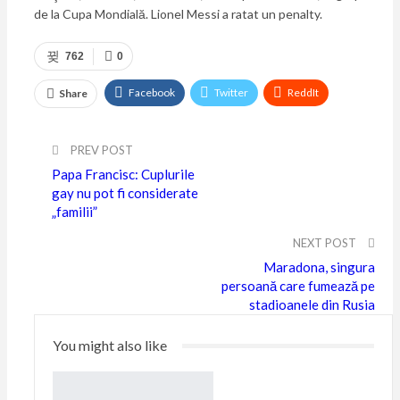
de la Cupa Mondială. Lionel Messi a ratat un penalty.
762
0
Facebook
Twitter
ReddIt
Share
WhatsApp
Pinterest
Email
PREV POST
Linkedin
Tumblr
Telegram
VK
Papa Francisc: Cuplurile
gay nu pot fi considerate
Viber
„familii”
NEXT POST
Maradona, singura
persoană care fumează pe
stadioanele din Rusia
You might also like